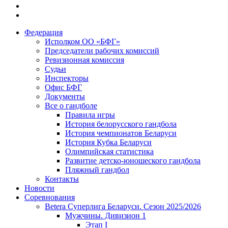
Федерация
Исполком ОО «БФГ»
Председатели рабочих комиссий
Ревизионная комиссия
Судьи
Инспекторы
Офис БФГ
Документы
Все о гандболе
Правила игры
История белорусского гандбола
История чемпионатов Беларуси
История Кубка Беларуси
Олимпийская статистика
Развитие детско-юношеского гандбола
Пляжный гандбол
Контакты
Новости
Соревнования
Betera Суперлига Беларуси. Сезон 2025/2026
Мужчины. Дивизион 1
Этап I