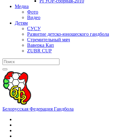
РГУОР-сборная-2010
Медиа
Фото
Видео
Детям
СУСУ
Развитие детско-юношеского гандбола
Стремительный мяч
Ваверка Кап
ZUBR CUP
Белорусская Федерация Гандбола