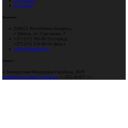
О гандболе
Контакты
Контакты
220012, Республика Беларусь,
г. Минск, ул. Сурганова, 2
+375 (17) 393-96-53 (город),
+375 (17) 379-96-54 (факс)
office@handball.by
Contact
© Белорусская Федерация Гандбола, 2019
Разработка сайтов в Минске
— ITG-SOFT </>