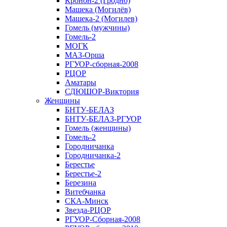
Кронон-2 (Гродно)
Машека (Могилёв)
Машека-2 (Могилев)
Гомель (мужчины)
Гомель-2
МОГК
МАЗ-Орша
РГУОР-сборная-2008
РЦОР
Аматары
СДЮШОР-Виктория
Женщины
БНТУ-БЕЛАЗ
БНТУ-БЕЛАЗ-РГУОР
Гомель (женщины)
Гомель-2
Городничанка
Городничанка-2
Берестье
Берестье-2
Березина
Витебчанка
СКА-Минск
Звезда-РЦОР
РГУОР-Сборная-2008