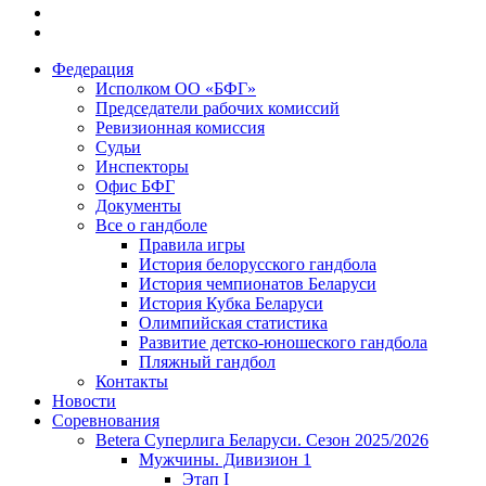
Федерация
Исполком ОО «БФГ»
Председатели рабочих комиссий
Ревизионная комиссия
Судьи
Инспекторы
Офис БФГ
Документы
Все о гандболе
Правила игры
История белорусского гандбола
История чемпионатов Беларуси
История Кубка Беларуси
Олимпийская статистика
Развитие детско-юношеского гандбола
Пляжный гандбол
Контакты
Новости
Соревнования
Betera Суперлига Беларуси. Сезон 2025/2026
Мужчины. Дивизион 1
Этап I