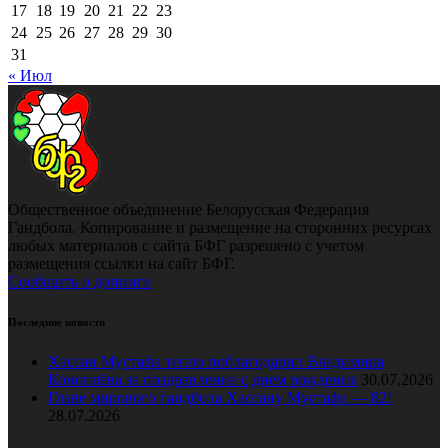
17
18
19
20
21
22
23
24
25
26
27
28
29
30
31
« Июл
Общественное объединение Белорусская Федерация
Гандбола. Копирование и размещение на сторонних ресурсах
любых материалов с сайта БФГ разрешено с учетом
размещения ссылки на сайт БФГ.
Сообщить о допинге
Последние новости
Хассан Мустафа тепло поблагодарил Владимира
Коноплёва за поздравление с днем рождения
30.07.2026
Главе мирового гандбола Хассану Мустафе — 82!
28.07.2026