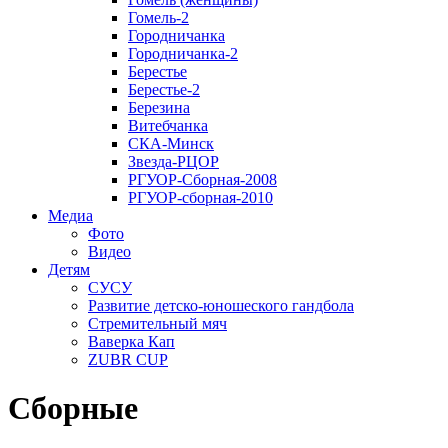
Гомель-2
Городничанка
Городничанка-2
Берестье
Берестье-2
Березина
Витебчанка
СКА-Минск
Звезда-РЦОР
РГУОР-Сборная-2008
РГУОР-сборная-2010
Медиа
Фото
Видео
Детям
СУСУ
Развитие детско-юношеского гандбола
Стремительный мяч
Ваверка Кап
ZUBR CUP
Сборные