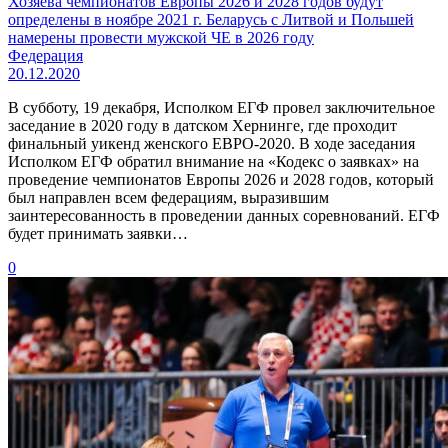
Хозяева чемпионатов Европы 2026 и 2028 годов будут
определены в ноябре 2021 г. Беларусь с Литвой и Польшей
намерены провести мужской ЧЕ в 2026 году
Федерация
20.12.2020
В субботу, 19 декабря, Исполком ЕГФ провел заключительное
заседание в 2020 году в датском Хернинге, где проходит
финальный уикенд женского ЕВРО-2020. В ходе заседания
Исполком ЕГФ обратил внимание на «Кодекс о заявках» на
проведение чемпионатов Европы 2026 и 2028 годов, который
был направлен всем федерациям, выразившим
заинтересованность в проведении данных соревнований. ЕГФ
будет принимать заявки…
0