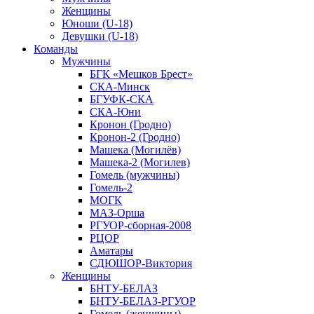
Женщины
Юноши (U-18)
Девушки (U-18)
Команды
Мужчины
БГК «Мешков Брест»
СКА-Минск
БГУФК-СКА
СКА-Юни
Кронон (Гродно)
Кронон-2 (Гродно)
Машека (Могилёв)
Машека-2 (Могилев)
Гомель (мужчины)
Гомель-2
МОГК
МАЗ-Орша
РГУОР-сборная-2008
РЦОР
Аматары
СДЮШОР-Виктория
Женщины
БНТУ-БЕЛАЗ
БНТУ-БЕЛАЗ-РГУОР
Гомель (женщины)