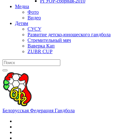
РГУОР-сборная-2010
Медиа
Фото
Видео
Детям
СУСУ
Развитие детско-юношеского гандбола
Стремительный мяч
Ваверка Кап
ZUBR CUP
Белорусская Федерация Гандбола