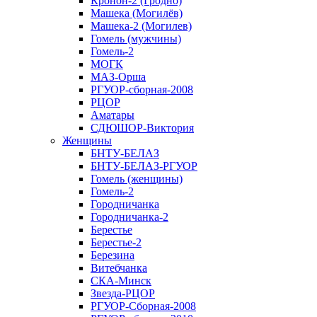
Кронон-2 (Гродно)
Машека (Могилёв)
Машека-2 (Могилев)
Гомель (мужчины)
Гомель-2
МОГК
МАЗ-Орша
РГУОР-сборная-2008
РЦОР
Аматары
СДЮШОР-Виктория
Женщины
БНТУ-БЕЛАЗ
БНТУ-БЕЛАЗ-РГУОР
Гомель (женщины)
Гомель-2
Городничанка
Городничанка-2
Берестье
Берестье-2
Березина
Витебчанка
СКА-Минск
Звезда-РЦОР
РГУОР-Сборная-2008