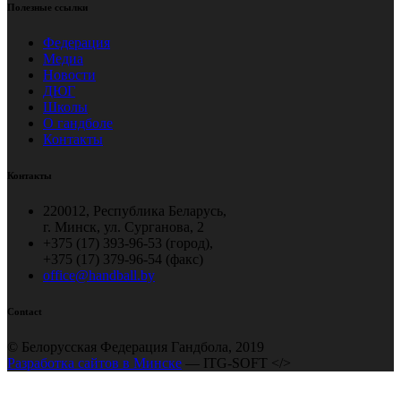
Полезные ссылки
Федерация
Медиа
Новости
ДЮГ
Школы
О гандболе
Контакты
Контакты
220012, Республика Беларусь,
г. Минск, ул. Сурганова, 2
+375 (17) 393-96-53 (город),
+375 (17) 379-96-54 (факс)
office@handball.by
Contact
© Белорусская Федерация Гандбола, 2019
Разработка сайтов в Минске
— ITG-SOFT </>