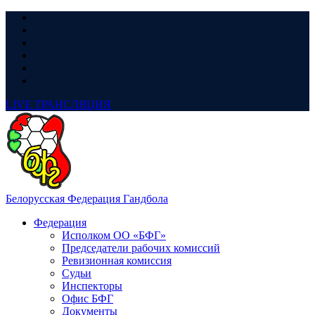
LIVE
ТРАНСЛЯЦИЯ
Белорусская Федерация Гандбола
Федерация
Исполком ОО «БФГ»
Председатели рабочих комиссий
Ревизионная комиссия
Судьи
Инспекторы
Офис БФГ
Документы