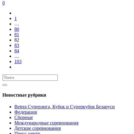
0
1
…
80
81
82
83
84
…
103
Новостные рубрики
Betera Суперлига, Кубок и Суперкубок Беларуси
Федерация
Сборные
Международные соревнования
Детские соревнования
Пресс-центр