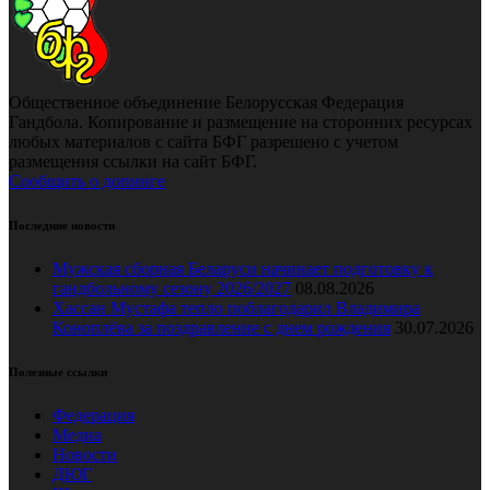
Общественное объединение Белорусская Федерация
Гандбола. Копирование и размещение на сторонних ресурсах
любых материалов с сайта БФГ разрешено с учетом
размещения ссылки на сайт БФГ.
Сообщить о допинге
Последние новости
Мужская сборная Беларуси начинает подготовку к
гандбольному сезону 2026/2027
08.08.2026
Хассан Мустафа тепло поблагодарил Владимира
Коноплёва за поздравление с днем рождения
30.07.2026
Полезные ссылки
Федерация
Медиа
Новости
ДЮГ