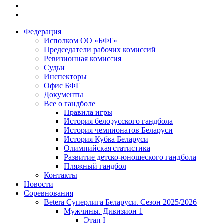
Федерация
Исполком ОО «БФГ»
Председатели рабочих комиссий
Ревизионная комиссия
Судьи
Инспекторы
Офис БФГ
Документы
Все о гандболе
Правила игры
История белорусского гандбола
История чемпионатов Беларуси
История Кубка Беларуси
Олимпийская статистика
Развитие детско-юношеского гандбола
Пляжный гандбол
Контакты
Новости
Соревнования
Betera Суперлига Беларуси. Сезон 2025/2026
Мужчины. Дивизион 1
Этап I