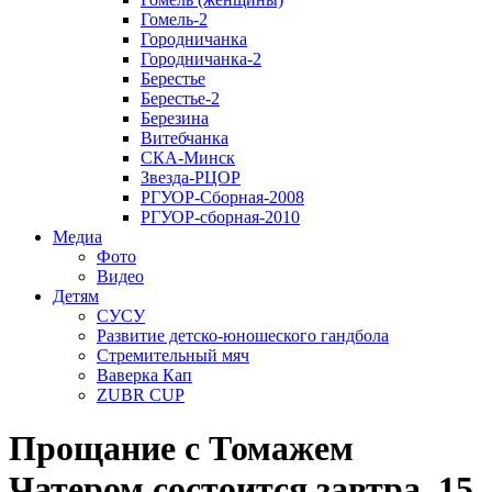
Гомель-2
Городничанка
Городничанка-2
Берестье
Берестье-2
Березина
Витебчанка
СКА-Минск
Звезда-РЦОР
РГУОР-Сборная-2008
РГУОР-сборная-2010
Медиа
Фото
Видео
Детям
СУСУ
Развитие детско-юношеского гандбола
Стремительный мяч
Ваверка Кап
ZUBR CUP
Прощание с Томажем
Чатером состоится завтра, 15