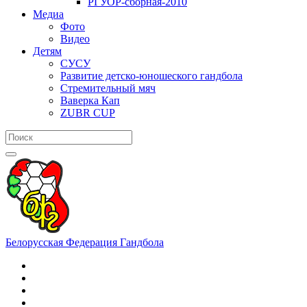
РГУОР-сборная-2010
Медиа
Фото
Видео
Детям
СУСУ
Развитие детско-юношеского гандбола
Стремительный мяч
Ваверка Кап
ZUBR CUP
Белорусская Федерация Гандбола