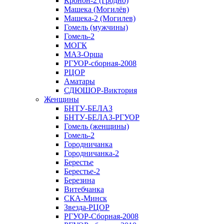
Кронон-2 (Гродно)
Машека (Могилёв)
Машека-2 (Могилев)
Гомель (мужчины)
Гомель-2
МОГК
МАЗ-Орша
РГУОР-сборная-2008
РЦОР
Аматары
СДЮШОР-Виктория
Женщины
БНТУ-БЕЛАЗ
БНТУ-БЕЛАЗ-РГУОР
Гомель (женщины)
Гомель-2
Городничанка
Городничанка-2
Берестье
Берестье-2
Березина
Витебчанка
СКА-Минск
Звезда-РЦОР
РГУОР-Сборная-2008