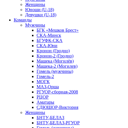
Женщины
Юноши (U-18)
Девушки (U-18)
Команды
Мужчины
БГК «Мешков Брест»
СКА-Минск
БГУФК-СКА
СКА-Юни
Кронон (Гродно)
Кронон-2 (Гродно)
Машека (Могилёв)
Машека-2 (Могилев)
Гомель (мужчины)
Гомель-2
МОГК
МАЗ-Орша
РГУОР-сборная-2008
РЦОР
Аматары
СДЮШОР-Виктория
Женщины
БНТУ-БЕЛАЗ
БНТУ-БЕЛАЗ-РГУОР
Гомель (женщины)