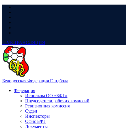
LIVE
ТРАНСЛЯЦИЯ
Белорусская Федерация Гандбола
Федерация
Исполком ОО «БФГ»
Председатели рабочих комиссий
Ревизионная комиссия
Судьи
Инспекторы
Офис БФГ
Документы