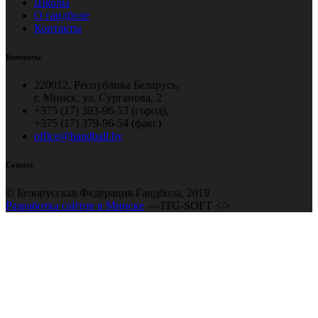
Школы
О гандболе
Контакты
Контакты
220012, Республика Беларусь,
г. Минск, ул. Сурганова, 2
+375 (17) 393-96-53 (город),
+375 (17) 379-96-54 (факс)
office@handball.by
Contact
© Белорусская Федерация Гандбола, 2019
Разработка сайтов в Минске
— ITG-SOFT </>