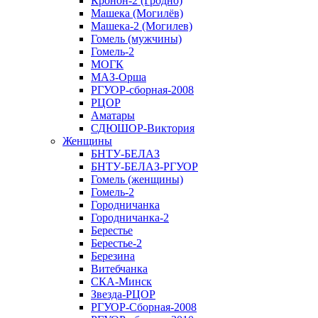
Кронон-2 (Гродно)
Машека (Могилёв)
Машека-2 (Могилев)
Гомель (мужчины)
Гомель-2
МОГК
МАЗ-Орша
РГУОР-сборная-2008
РЦОР
Аматары
СДЮШОР-Виктория
Женщины
БНТУ-БЕЛАЗ
БНТУ-БЕЛАЗ-РГУОР
Гомель (женщины)
Гомель-2
Городничанка
Городничанка-2
Берестье
Берестье-2
Березина
Витебчанка
СКА-Минск
Звезда-РЦОР
РГУОР-Сборная-2008