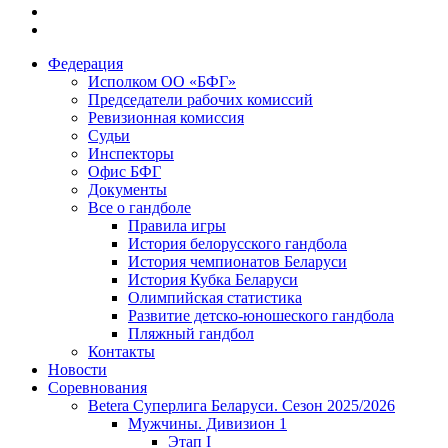
Федерация
Исполком ОО «БФГ»
Председатели рабочих комиссий
Ревизионная комиссия
Судьи
Инспекторы
Офис БФГ
Документы
Все о гандболе
Правила игры
История белорусского гандбола
История чемпионатов Беларуси
История Кубка Беларуси
Олимпийская статистика
Развитие детско-юношеского гандбола
Пляжный гандбол
Контакты
Новости
Соревнования
Betera Суперлига Беларуси. Сезон 2025/2026
Мужчины. Дивизион 1
Этап I