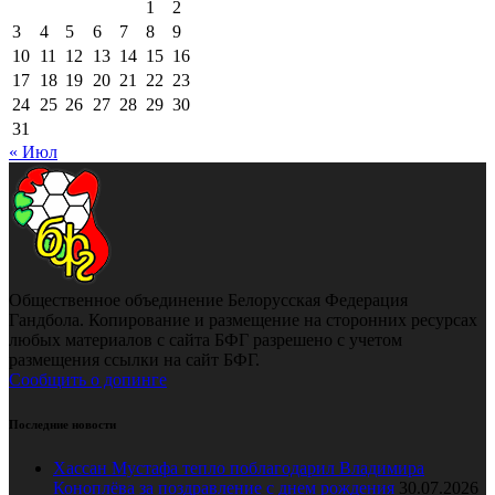
1
2
3
4
5
6
7
8
9
10
11
12
13
14
15
16
17
18
19
20
21
22
23
24
25
26
27
28
29
30
31
« Июл
Общественное объединение Белорусская Федерация
Гандбола. Копирование и размещение на сторонних ресурсах
любых материалов с сайта БФГ разрешено с учетом
размещения ссылки на сайт БФГ.
Сообщить о допинге
Последние новости
Хассан Мустафа тепло поблагодарил Владимира
Коноплёва за поздравление с днем рождения
30.07.2026