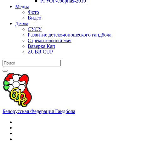
РГУОР-сборная-2010
Медиа
Фото
Видео
Детям
СУСУ
Развитие детско-юношеского гандбола
Стремительный мяч
Ваверка Кап
ZUBR CUP
Белорусская Федерация Гандбола