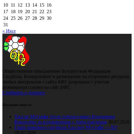
10
11
12
13
14
15
16
17
18
19
20
21
22
23
24
25
26
27
28
29
30
31
« Июл
Общественное объединение Белорусская Федерация
Гандбола. Копирование и размещение на сторонних ресурсах
любых материалов с сайта БФГ разрешено с учетом
размещения ссылки на сайт БФГ.
Сообщить о допинге
Последние новости
Хассан Мустафа тепло поблагодарил Владимира
Коноплёва за поздравление с днем рождения
30.07.2026
Главе мирового гандбола Хассану Мустафе — 82!
28.07.2026