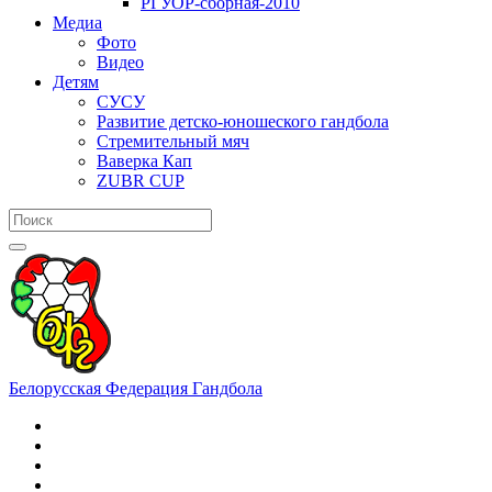
РГУОР-сборная-2010
Медиа
Фото
Видео
Детям
СУСУ
Развитие детско-юношеского гандбола
Стремительный мяч
Ваверка Кап
ZUBR CUP
Белорусская Федерация Гандбола