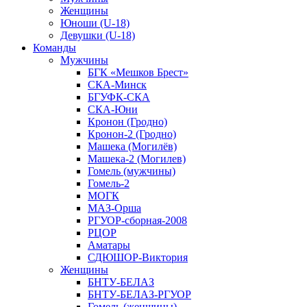
Женщины
Юноши (U-18)
Девушки (U-18)
Команды
Мужчины
БГК «Мешков Брест»
СКА-Минск
БГУФК-СКА
СКА-Юни
Кронон (Гродно)
Кронон-2 (Гродно)
Машека (Могилёв)
Машека-2 (Могилев)
Гомель (мужчины)
Гомель-2
МОГК
МАЗ-Орша
РГУОР-сборная-2008
РЦОР
Аматары
СДЮШОР-Виктория
Женщины
БНТУ-БЕЛАЗ
БНТУ-БЕЛАЗ-РГУОР
Гомель (женщины)