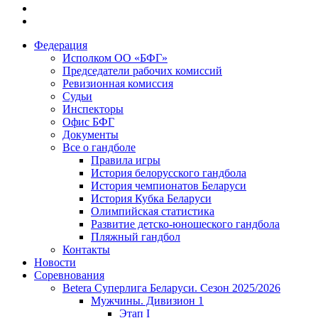
Федерация
Исполком ОО «БФГ»
Председатели рабочих комиссий
Ревизионная комиссия
Судьи
Инспекторы
Офис БФГ
Документы
Все о гандболе
Правила игры
История белорусского гандбола
История чемпионатов Беларуси
История Кубка Беларуси
Олимпийская статистика
Развитие детско-юношеского гандбола
Пляжный гандбол
Контакты
Новости
Соревнования
Betera Суперлига Беларуси. Сезон 2025/2026
Мужчины. Дивизион 1
Этап I