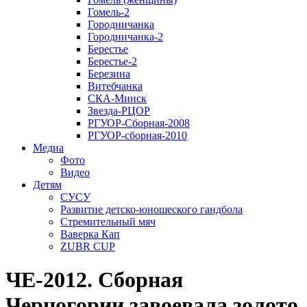
Гомель-2
Городничанка
Городничанка-2
Берестье
Берестье-2
Березина
Витебчанка
СКА-Минск
Звезда-РЦОР
РГУОР-Сборная-2008
РГУОР-сборная-2010
Медиа
Фото
Видео
Детям
СУСУ
Развитие детско-юношеского гандбола
Стремительный мяч
Ваверка Кап
ZUBR CUP
ЧЕ-2012. Сборная
Черногории завоевала золото