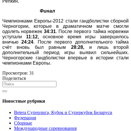
Репкин.
Финал
Чемпионками Европы-2012 стали гандболистки сборной
Черногории, которые в драматичном матче смогли
одолеть норвежек
34:31
. После первого тайма норвежки
уступали
11:12,
основное время игры завершилось
вничью
24:24
. После первого дополнительного тайма
счёт вновь был равным
28:28,
и лишь второй
дополнительный период игры выявил сильнейших.
Черногорские гандболистки впервые в истории стали
чемпионками Европы.
Просмотров:
31
Поделиться
Новостные рубрики
Betera Суперлига, Кубок и Суперкубок Беларуси
Федерация
Сборные
Международные соревнования