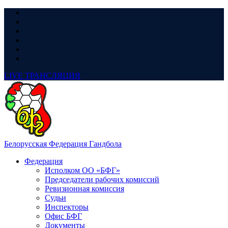
LIVE
ТРАНСЛЯЦИЯ
Белорусская Федерация Гандбола
Федерация
Исполком ОО «БФГ»
Председатели рабочих комиссий
Ревизионная комиссия
Судьи
Инспекторы
Офис БФГ
Документы