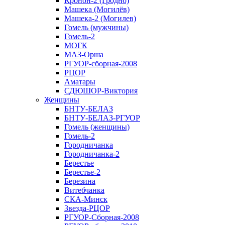
Кронон-2 (Гродно)
Машека (Могилёв)
Машека-2 (Могилев)
Гомель (мужчины)
Гомель-2
МОГК
МАЗ-Орша
РГУОР-сборная-2008
РЦОР
Аматары
СДЮШОР-Виктория
Женщины
БНТУ-БЕЛАЗ
БНТУ-БЕЛАЗ-РГУОР
Гомель (женщины)
Гомель-2
Городничанка
Городничанка-2
Берестье
Берестье-2
Березина
Витебчанка
СКА-Минск
Звезда-РЦОР
РГУОР-Сборная-2008