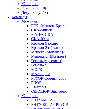
Женщины
Юноши (U-18)
Девушки (U-18)
Команды
Мужчины
БГК «Мешков Брест»
СКА-Минск
БГУФК-СКА
СКА-Юни
Кронон (Гродно)
Кронон-2 (Гродно)
Машека (Могилёв)
Машека-2 (Могилев)
Гомель (мужчины)
Гомель-2
МОГК
МАЗ-Орша
РГУОР-сборная-2008
РЦОР
Аматары
СДЮШОР-Виктория
Женщины
БНТУ-БЕЛАЗ
БНТУ-БЕЛАЗ-РГУОР
Гомель (женщины)