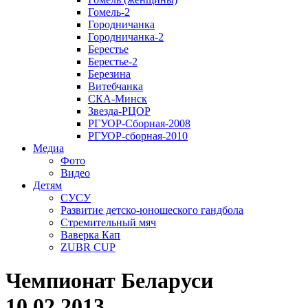
Гомель-2
Городничанка
Городничанка-2
Берестье
Берестье-2
Березина
Витебчанка
СКА-Минск
Звезда-РЦОР
РГУОР-Сборная-2008
РГУОР-сборная-2010
Медиа
Фото
Видео
Детям
СУСУ
Развитие детско-юношеского гандбола
Стремительный мяч
Ваверка Кап
ZUBR CUP
Чемпионат Беларуси
10.02.2013