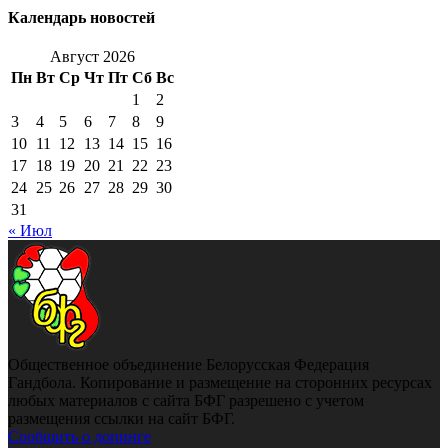
Календарь новостей
Август 2026
Пн
Вт
Ср
Чт
Пт
Сб
Вс
1
2
3
4
5
6
7
8
9
10
11
12
13
14
15
16
17
18
19
20
21
22
23
24
25
26
27
28
29
30
31
« Июл
Общественное объединение Белорусская Федерация
Гандбола. Копирование и размещение на сторонних ресурсах
любых материалов с сайта БФГ разрешено с учетом
размещения ссылки на сайт БФГ.
Сообщить о допинге