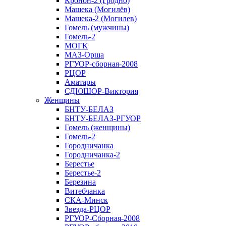
Кронон-2 (Гродно)
Машека (Могилёв)
Машека-2 (Могилев)
Гомель (мужчины)
Гомель-2
МОГК
МАЗ-Орша
РГУОР-сборная-2008
РЦОР
Аматары
СДЮШОР-Виктория
Женщины
БНТУ-БЕЛАЗ
БНТУ-БЕЛАЗ-РГУОР
Гомель (женщины)
Гомель-2
Городничанка
Городничанка-2
Берестье
Берестье-2
Березина
Витебчанка
СКА-Минск
Звезда-РЦОР
РГУОР-Сборная-2008