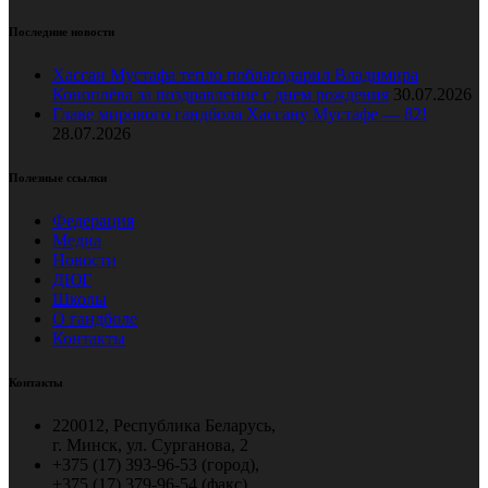
Последние новости
Хассан Мустафа тепло поблагодарил Владимира
Коноплёва за поздравление с днем рождения
30.07.2026
Главе мирового гандбола Хассану Мустафе — 82!
28.07.2026
Полезные ссылки
Федерация
Медиа
Новости
ДЮГ
Школы
О гандболе
Контакты
Контакты
220012, Республика Беларусь,
г. Минск, ул. Сурганова, 2
+375 (17) 393-96-53 (город),
+375 (17) 379-96-54 (факс)