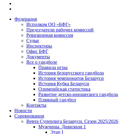
Федерация
Исполком ОО «БФГ»
Председатели рабочих комиссий
Ревизионная комиссия
Судьи
Инспекторы
Офис БФГ
Документы
Все о гандболе
Правила игры
История белорусского гандбола
История чемпионатов Беларуси
История Кубка Беларуси
Олимпийская статистика
Развитие детско-юношеского гандбола
Пляжный гандбол
Контакты
Новости
Соревнования
Betera Суперлига Беларуси. Сезон 2025/2026
Мужчины. Дивизион 1
Этап I