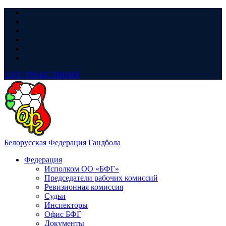
LIVE
ТРАНСЛЯЦИЯ
Белорусская Федерация Гандбола
Федерация
Исполком ОО «БФГ»
Председатели рабочих комиссий
Ревизионная комиссия
Судьи
Инспекторы
Офис БФГ
Документы