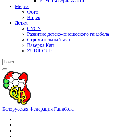
РГУОР-сборная-2010
Медиа
Фото
Видео
Детям
СУСУ
Развитие детско-юношеского гандбола
Стремительный мяч
Ваверка Кап
ZUBR CUP
Белорусская Федерация Гандбола