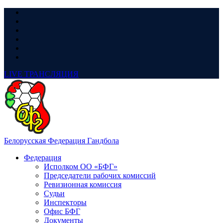
LIVE
ТРАНСЛЯЦИЯ
Белорусская Федерация Гандбола
Федерация
Исполком ОО «БФГ»
Председатели рабочих комиссий
Ревизионная комиссия
Судьи
Инспекторы
Офис БФГ
Документы