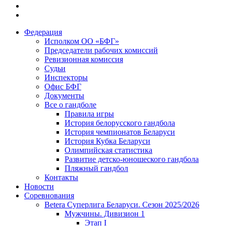
Федерация
Исполком ОО «БФГ»
Председатели рабочих комиссий
Ревизионная комиссия
Судьи
Инспекторы
Офис БФГ
Документы
Все о гандболе
Правила игры
История белорусского гандбола
История чемпионатов Беларуси
История Кубка Беларуси
Олимпийская статистика
Развитие детско-юношеского гандбола
Пляжный гандбол
Контакты
Новости
Соревнования
Betera Суперлига Беларуси. Сезон 2025/2026
Мужчины. Дивизион 1
Этап I