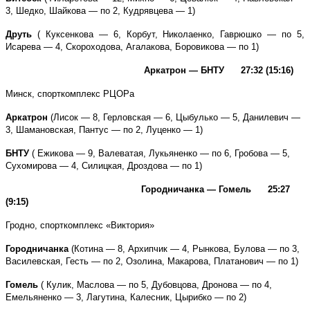
3, Шедко, Шайкова — по 2, Кудрявцева — 1)
Друть
( Куксенкова — 6, Корбут, Николаенко, Гаврюшко — по 5,
Исарева — 4, Скороходова, Агалакова, Боровикова — по 1)
Аркатрон — БНТУ 27:32 (15:16)
Минск, спорткомплекс РЦОРа
Аркатрон
(Лисок — 8, Герловская — 6, Цыбулько — 5, Данилевич —
3, Шамановская, Пантус — по 2, Луценко — 1)
БНТУ
( Ежикова — 9, Валеватая, Лукьяненко — по 6, Гробова — 5,
Сухомирова — 4, Силицкая, Дроздова — по 1)
Городничанка — Гомель 25:27
(9:15)
Г
родно, спорткомплекс «Виктория»
Городничанка
(
Котина
—
8,
Архипчик
— 4
,
Рынкова, Булова — по 3,
Василевская, Гесть — по 2, Озолина, Макарова, Платанович — по 1)
Гомель
(
Кулик, Маслова — по 5, Дубовцова, Дронова — по 4,
Емельяненко — 3, Лагутина, Калесник, Цырибко — по 2)