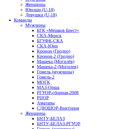
Женщины
Юноши (U-18)
Девушки (U-18)
Команды
Мужчины
БГК «Мешков Брест»
СКА-Минск
БГУФК-СКА
СКА-Юни
Кронон (Гродно)
Кронон-2 (Гродно)
Машека (Могилёв)
Машека-2 (Могилев)
Гомель (мужчины)
Гомель-2
МОГК
МАЗ-Орша
РГУОР-сборная-2008
РЦОР
Аматары
СДЮШОР-Виктория
Женщины
БНТУ-БЕЛАЗ
БНТУ-БЕЛАЗ-РГУОР
Гомель (женщины)