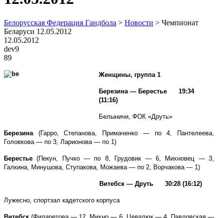
Белорусская Федерация Гандбола
>
Новости
>
Чемпионат
Беларуси 12.05.2012
12.05.2012
dev9
89
Женщины, группа 1
Березина — Берестье 19:34
(11:16)
Белыничи, ФОК «Друть»
Березина
(Гарро, Степанова, Примаченко — по 4, Пантелеева,
Головкова — по 3, Ларионова — по 1)
Берестье
(Пекун, Пучко — по 8, Грудовик — 6, Михновец — 3,
Галкина, Минушова, Ступакова, Можаева — по 2, Ворчакова — 1)
Витебск — Друть 30:28 (16:12)
Лужесно, спортзал кадетского корпуса
Витебск
(Филаретова — 12, Михно — 6, Цевалюк — 4, Павловская —