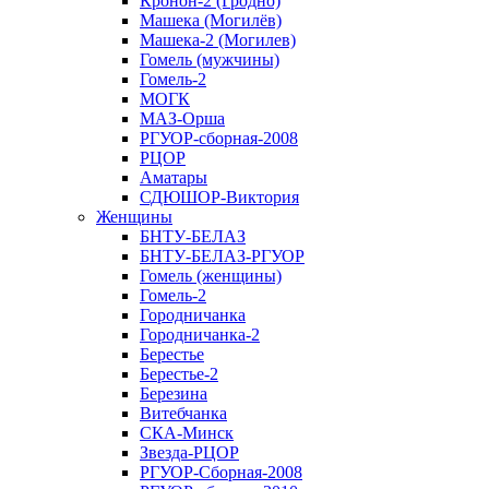
Кронон-2 (Гродно)
Машека (Могилёв)
Машека-2 (Могилев)
Гомель (мужчины)
Гомель-2
МОГК
МАЗ-Орша
РГУОР-сборная-2008
РЦОР
Аматары
СДЮШОР-Виктория
Женщины
БНТУ-БЕЛАЗ
БНТУ-БЕЛАЗ-РГУОР
Гомель (женщины)
Гомель-2
Городничанка
Городничанка-2
Берестье
Берестье-2
Березина
Витебчанка
СКА-Минск
Звезда-РЦОР
РГУОР-Сборная-2008