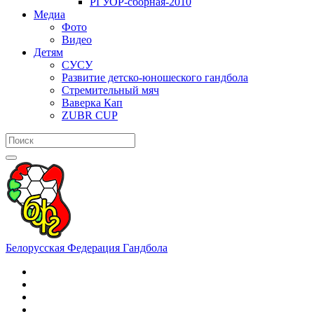
РГУОР-сборная-2010
Медиа
Фото
Видео
Детям
СУСУ
Развитие детско-юношеского гандбола
Стремительный мяч
Ваверка Кап
ZUBR CUP
Белорусская Федерация Гандбола