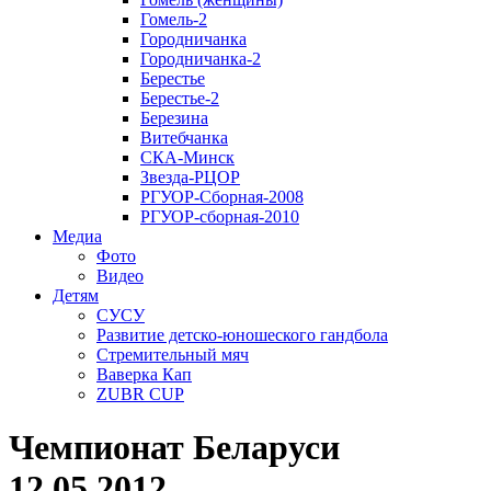
Гомель-2
Городничанка
Городничанка-2
Берестье
Берестье-2
Березина
Витебчанка
СКА-Минск
Звезда-РЦОР
РГУОР-Сборная-2008
РГУОР-сборная-2010
Медиа
Фото
Видео
Детям
СУСУ
Развитие детско-юношеского гандбола
Стремительный мяч
Ваверка Кап
ZUBR CUP
Чемпионат Беларуси
12.05.2012