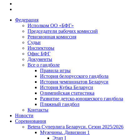
Федерация
Исполком ОО «БФГ»
Председатели рабочих комиссий
Ревизионная комиссия
Судьи
Инспекторы
Офис БФГ
Документы
Все о гандболе
Правила игры
История белорусского гандбола
История чемпионатов Беларуси
История Кубка Беларуси
Олимпийская статистика
Развитие детско-юношеского гандбола
Пляжный гандбол
Контакты
Новости
Соревнования
Betera Суперлига Беларуси. Сезон 2025/2026
Мужчины. Дивизион 1
Этап I