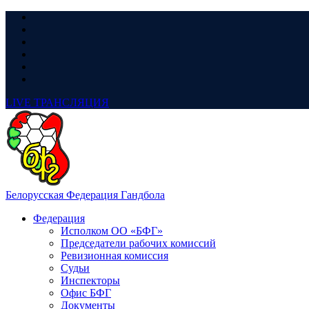
LIVE
ТРАНСЛЯЦИЯ
Белорусская Федерация Гандбола
Федерация
Исполком ОО «БФГ»
Председатели рабочих комиссий
Ревизионная комиссия
Судьи
Инспекторы
Офис БФГ
Документы