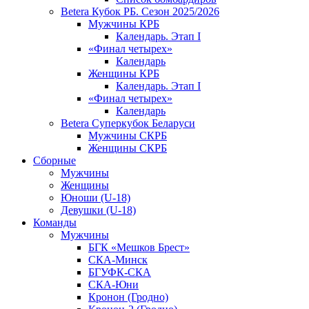
Betera Кубок РБ. Сезон 2025/2026
Мужчины КРБ
Календарь. Этап I
«Финал четырех»
Календарь
Женщины КРБ
Календарь. Этап I
«Финал четырех»
Календарь
Betera Суперкубок Беларуси
Мужчины СКРБ
Женщины СКРБ
Сборные
Мужчины
Женщины
Юноши (U-18)
Девушки (U-18)
Команды
Мужчины
БГК «Мешков Брест»
СКА-Минск
БГУФК-СКА
СКА-Юни
Кронон (Гродно)