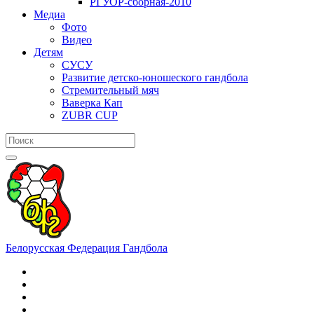
РГУОР-сборная-2010
Медиа
Фото
Видео
Детям
СУСУ
Развитие детско-юношеского гандбола
Стремительный мяч
Ваверка Кап
ZUBR CUP
Белорусская Федерация Гандбола