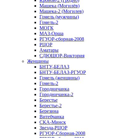
Кронон-2 (Гродно)
Машека (Могилёв)
Машека-2 (Могилев)
Гомель (мужчины)
Гомель-2
МОГК
МАЗ-Орша
РГУОР-сборная-2008
РЦОР
Аматары
СДЮШОР-Виктория
Женщины
БНТУ-БЕЛАЗ
БНТУ-БЕЛАЗ-РГУОР
Гомель (женщины)
Гомель-2
Городничанка
Городничанка-2
Берестье
Берестье-2
Березина
Витебчанка
СКА-Минск
Звезда-РЦОР
РГУОР-Сборная-2008