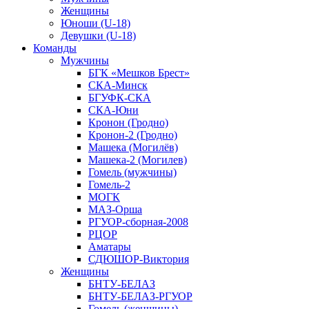
Женщины
Юноши (U-18)
Девушки (U-18)
Команды
Мужчины
БГК «Мешков Брест»
СКА-Минск
БГУФК-СКА
СКА-Юни
Кронон (Гродно)
Кронон-2 (Гродно)
Машека (Могилёв)
Машека-2 (Могилев)
Гомель (мужчины)
Гомель-2
МОГК
МАЗ-Орша
РГУОР-сборная-2008
РЦОР
Аматары
СДЮШОР-Виктория
Женщины
БНТУ-БЕЛАЗ
БНТУ-БЕЛАЗ-РГУОР
Гомель (женщины)