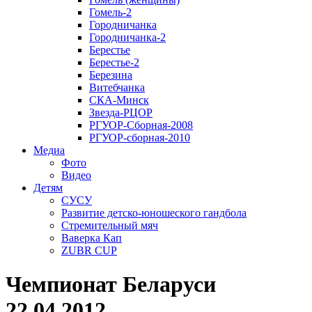
Гомель-2
Городничанка
Городничанка-2
Берестье
Берестье-2
Березина
Витебчанка
СКА-Минск
Звезда-РЦОР
РГУОР-Сборная-2008
РГУОР-сборная-2010
Медиа
Фото
Видео
Детям
СУСУ
Развитие детско-юношеского гандбола
Стремительный мяч
Ваверка Кап
ZUBR CUP
Чемпионат Беларуси
22.04.2012