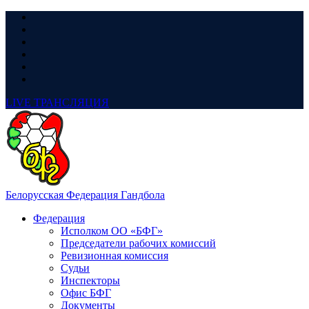
LIVE
ТРАНСЛЯЦИЯ
Белорусская Федерация Гандбола
Федерация
Исполком ОО «БФГ»
Председатели рабочих комиссий
Ревизионная комиссия
Судьи
Инспекторы
Офис БФГ
Документы