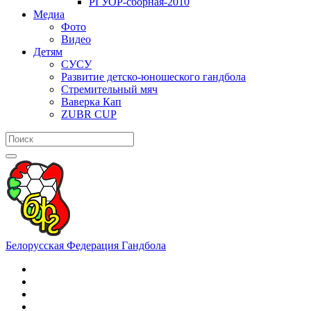
РГУОР-сборная-2010
Медиа
Фото
Видео
Детям
СУСУ
Развитие детско-юношеского гандбола
Стремительный мяч
Ваверка Кап
ZUBR CUP
Белорусская Федерация Гандбола