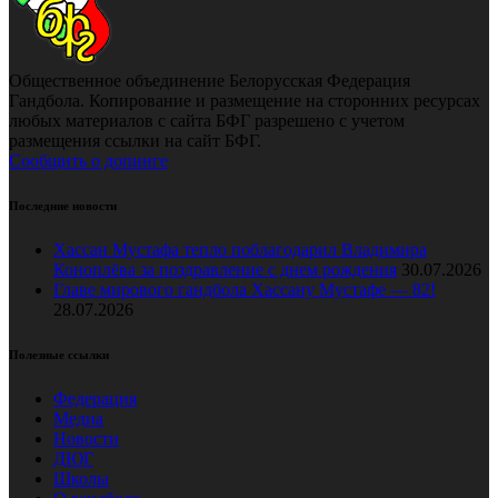
Общественное объединение Белорусская Федерация
Гандбола. Копирование и размещение на сторонних ресурсах
любых материалов с сайта БФГ разрешено с учетом
размещения ссылки на сайт БФГ.
Сообщить о допинге
Последние новости
Хассан Мустафа тепло поблагодарил Владимира
Коноплёва за поздравление с днем рождения
30.07.2026
Главе мирового гандбола Хассану Мустафе — 82!
28.07.2026
Полезные ссылки
Федерация
Медиа
Новости
ДЮГ
Школы