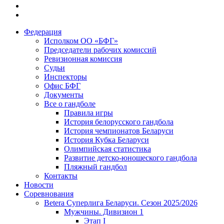
Федерация
Исполком ОО «БФГ»
Председатели рабочих комиссий
Ревизионная комиссия
Судьи
Инспекторы
Офис БФГ
Документы
Все о гандболе
Правила игры
История белорусского гандбола
История чемпионатов Беларуси
История Кубка Беларуси
Олимпийская статистика
Развитие детско-юношеского гандбола
Пляжный гандбол
Контакты
Новости
Соревнования
Betera Суперлига Беларуси. Сезон 2025/2026
Мужчины. Дивизион 1
Этап I