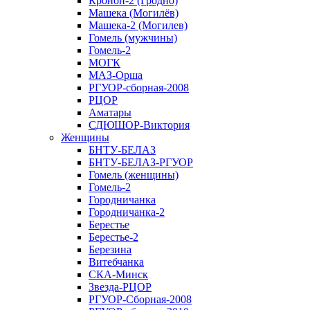
Кронон-2 (Гродно)
Машека (Могилёв)
Машека-2 (Могилев)
Гомель (мужчины)
Гомель-2
МОГК
МАЗ-Орша
РГУОР-сборная-2008
РЦОР
Аматары
СДЮШОР-Виктория
Женщины
БНТУ-БЕЛАЗ
БНТУ-БЕЛАЗ-РГУОР
Гомель (женщины)
Гомель-2
Городничанка
Городничанка-2
Берестье
Берестье-2
Березина
Витебчанка
СКА-Минск
Звезда-РЦОР
РГУОР-Сборная-2008