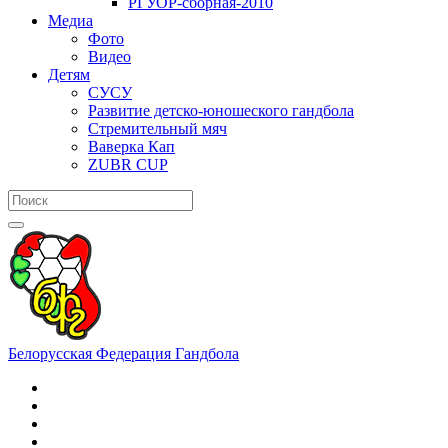
РГУОР-сборная-2010
Медиа
Фото
Видео
Детям
СУСУ
Развитие детско-юношеского гандбола
Стремительный мяч
Ваверка Кап
ZUBR CUP
Белорусская Федерация Гандбола