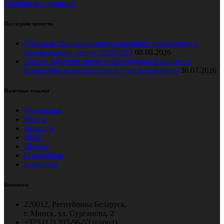
Сообщить о допинге
Последние новости
Мужская сборная Беларуси начинает подготовку к
гандбольному сезону 2026/2027
08.08.2026
Хассан Мустафа тепло поблагодарил Владимира
Коноплёва за поздравление с днем рождения
30.07.2026
Полезные ссылки
Федерация
Медиа
Новости
ДЮГ
Школы
О гандболе
Контакты
Контакты
220012, Республика Беларусь,
г. Минск, ул. Сурганова, 2
+375 (17) 393-96-53 (город),