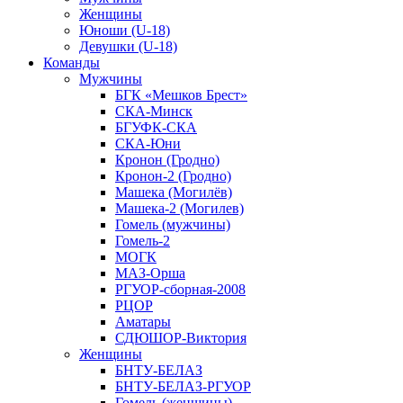
Женщины
Юноши (U-18)
Девушки (U-18)
Команды
Мужчины
БГК «Мешков Брест»
СКА-Минск
БГУФК-СКА
СКА-Юни
Кронон (Гродно)
Кронон-2 (Гродно)
Машека (Могилёв)
Машека-2 (Могилев)
Гомель (мужчины)
Гомель-2
МОГК
МАЗ-Орша
РГУОР-сборная-2008
РЦОР
Аматары
СДЮШОР-Виктория
Женщины
БНТУ-БЕЛАЗ
БНТУ-БЕЛАЗ-РГУОР
Гомель (женщины)