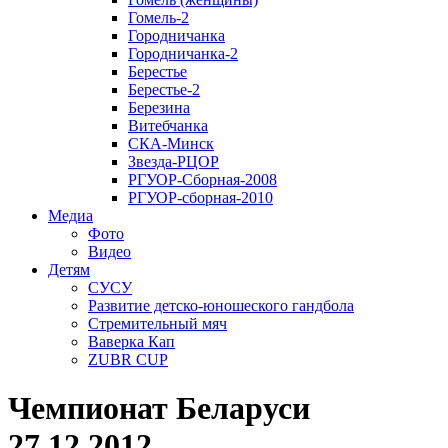
Гомель-2
Городничанка
Городничанка-2
Берестье
Берестье-2
Березина
Витебчанка
СКА-Минск
Звезда-РЦОР
РГУОР-Сборная-2008
РГУОР-сборная-2010
Медиа
Фото
Видео
Детям
СУСУ
Развитие детско-юношеского гандбола
Стремительный мяч
Ваверка Кап
ZUBR CUP
Чемпионат Беларуси
27.12.2012