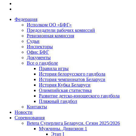
Федерация
Исполком ОО «БФГ»
Председатели рабочих комиссий
Ревизионная комиссия
Судьи
Инспекторы
Офис БФГ
Документы
Все о гандболе
Правила игры
История белорусского гандбола
История чемпионатов Беларуси
История Кубка Беларуси
Олимпийская статистика
Развитие детско-юношеского гандбола
Пляжный гандбол
Контакты
Новости
Соревнования
Betera Суперлига Беларуси. Сезон 2025/2026
Мужчины. Дивизион 1
Этап I