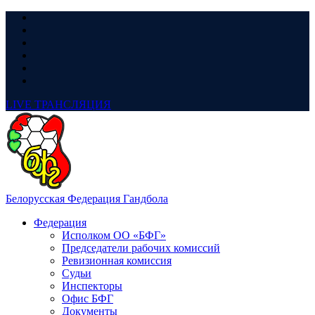
LIVE
ТРАНСЛЯЦИЯ
Белорусская Федерация Гандбола
Федерация
Исполком ОО «БФГ»
Председатели рабочих комиссий
Ревизионная комиссия
Судьи
Инспекторы
Офис БФГ
Документы