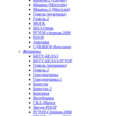
Кронон-2 (Гродно)
Машека (Могилёв)
Машека-2 (Могилев)
Гомель (мужчины)
Гомель-2
МОГК
МАЗ-Орша
РГУОР-сборная-2008
РЦОР
Аматары
СДЮШОР-Виктория
Женщины
БНТУ-БЕЛАЗ
БНТУ-БЕЛАЗ-РГУОР
Гомель (женщины)
Гомель-2
Городничанка
Городничанка-2
Берестье
Берестье-2
Березина
Витебчанка
СКА-Минск
Звезда-РЦОР
РГУОР-Сборная-2008