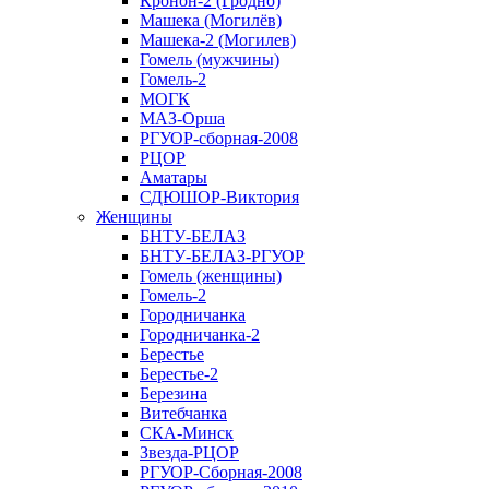
Кронон-2 (Гродно)
Машека (Могилёв)
Машека-2 (Могилев)
Гомель (мужчины)
Гомель-2
МОГК
МАЗ-Орша
РГУОР-сборная-2008
РЦОР
Аматары
СДЮШОР-Виктория
Женщины
БНТУ-БЕЛАЗ
БНТУ-БЕЛАЗ-РГУОР
Гомель (женщины)
Гомель-2
Городничанка
Городничанка-2
Берестье
Берестье-2
Березина
Витебчанка
СКА-Минск
Звезда-РЦОР
РГУОР-Сборная-2008