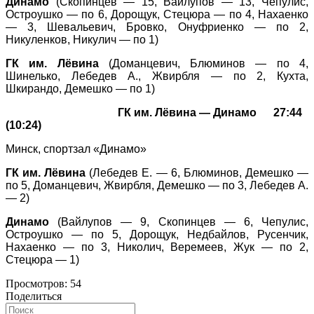
Динамо
(Скопинцев — 15, Вайлупов — 13, Чепулис,
Остроушко — по 6, Дорощук, Стецюра — по 4, Нахаенко
— 3, Шевальевич, Бровко, Онуфриенко — по 2,
Никуленков, Никулич — по 1)
ГК им. Лёвина
(Доманцевич, Блюминов — по 4,
Шинелько, Лебедев А., Жвирбля — по 2, Кухта,
Шкирандо, Демешко — по 1)
ГК им. Лёвина — Динамо 27:44
(10:24)
Минск,
спортзал «Динамо»
ГК им. Лёвина
(Лебедев Е. — 6, Блюминов, Демешко —
по 5, Доманцевич, Жвирбля, Демешко — по 3, Лебедев А.
— 2)
Динамо
(Вайлупов — 9, Скопинцев — 6, Чепулис,
Остроушко — по 5, Дорощук, Недбайлов, Русенчик,
Нахаенко — по 3, Николич, Веремеев, Жук — по 2,
Стецюра — 1)
Просмотров:
54
Поделиться