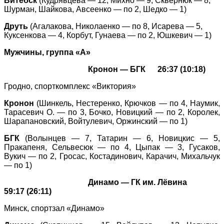
Витебск
(Кудрявцева — 12, Михно — 9, Сквернюк — 8,
Шурман, Шайкова, Авсеенко — по 2, Шедко — 1)
Друть
(Агалакова, Николаенко — по 8, Исарева — 5,
Куксенкова — 4, Корбут, Гунаева — по 2, Юшкевич — 1)
Мужчины, группа «А»
Кронон — БГК 26:37 (10:18)
Гродно, спорткомплекс «Виктория»
Кронон
(Шинкель, Нестеренко, Крючков — по 4, Наумик,
Тарасевич О. — по 3, Бочко, Новицкий — по 2, Королек,
Шарапановский, Войтулевич, Оржинский — по 1)
БГК
(Волынцев — 7, Татарин — 6, Новицкис — 5,
Пракапеня, Сельвесюк — по 4, Цыпак — 3, Гусаков,
Вукич — по 2, Гросас, Костадинович, Карачич, Михальчук
— по 1)
Динамо — ГК им. Лёвина
59:17 (26:11)
Минск, спортзал «Динамо»