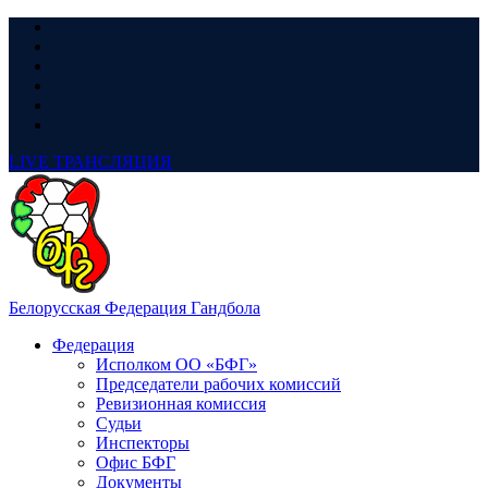
LIVE
ТРАНСЛЯЦИЯ
Белорусская Федерация Гандбола
Федерация
Исполком ОО «БФГ»
Председатели рабочих комиссий
Ревизионная комиссия
Судьи
Инспекторы
Офис БФГ
Документы