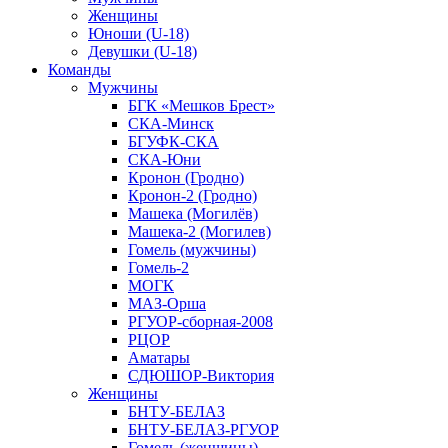
Женщины
Юноши (U-18)
Девушки (U-18)
Команды
Мужчины
БГК «Мешков Брест»
СКА-Минск
БГУФК-СКА
СКА-Юни
Кронон (Гродно)
Кронон-2 (Гродно)
Машека (Могилёв)
Машека-2 (Могилев)
Гомель (мужчины)
Гомель-2
МОГК
МАЗ-Орша
РГУОР-сборная-2008
РЦОР
Аматары
СДЮШОР-Виктория
Женщины
БНТУ-БЕЛАЗ
БНТУ-БЕЛАЗ-РГУОР
Гомель (женщины)