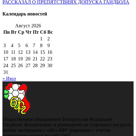
РАССКАЗАЛ О ПРЕПЯТСТВИЯХ ДОПУСКА ГАНДБОЛА
Календарь новостей
Август 2026
Пн
Вт
Ср
Чт
Пт
Сб
Вс
1
2
3
4
5
6
7
8
9
10
11
12
13
14
15
16
17
18
19
20
21
22
23
24
25
26
27
28
29
30
31
« Июл
Общественное объединение Белорусская Федерация
Гандбола. Копирование и размещение на сторонних ресурсах
любых материалов с сайта БФГ разрешено с учетом
размещения ссылки на сайт БФГ.