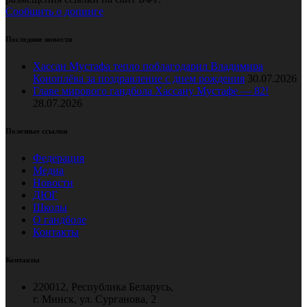
Сообщить о допинге
Последние новости
Хассан Мустафа тепло поблагодарил Владимира
Коноплёва за поздравление с днем рождения
30.07.2026
Главе мирового гандбола Хассану Мустафе — 82!
28.07.2026
Полезные ссылки
Федерация
Медиа
Новости
ДЮГ
Школы
О гандболе
Контакты
Контакты
220012, Республика Беларусь,
г. Минск, ул. Сурганова, 2