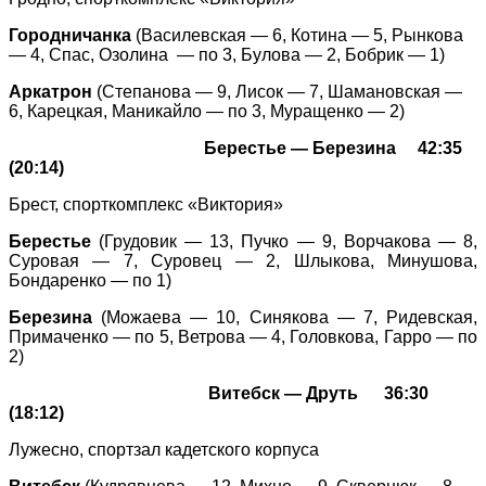
Городничанка
(Василевская — 6, Котина — 5, Рынкова
— 4, Спас, Озолина — по 3, Булова — 2, Бобрик — 1)
Аркатрон
(Степанова — 9, Лисок — 7, Шамановская —
6, Карецкая, Маникайло — по 3, Муращенко — 2)
Берестье — Березина 42:35
(20:14)
Б
рест, спорткомплекс «Виктория»
Берестье
(Грудовик — 13, Пучко — 9,
Ворчакова — 8,
Суровая — 7, Суровец — 2, Шлыкова, Минушова,
Бондаренко — по 1)
Березина
(Можаева — 10, Синякова — 7, Ридевская,
Примаченко — по 5, Ветрова — 4, Головкова, Гарро — по
2)
Витебск — Друть 36:30
(18:12)
Л
у
жесно, спортзал кадетского корпуса