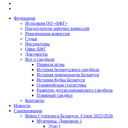
Федерация
Исполком ОО «БФГ»
Председатели рабочих комиссий
Ревизионная комиссия
Судьи
Инспекторы
Офис БФГ
Документы
Все о гандболе
Правила игры
История белорусского гандбола
История чемпионатов Беларуси
История Кубка Беларуси
Олимпийская статистика
Развитие детско-юношеского гандбола
Пляжный гандбол
Контакты
Новости
Соревнования
Betera Суперлига Беларуси. Сезон 2025/2026
Мужчины. Дивизион 1
Этап I