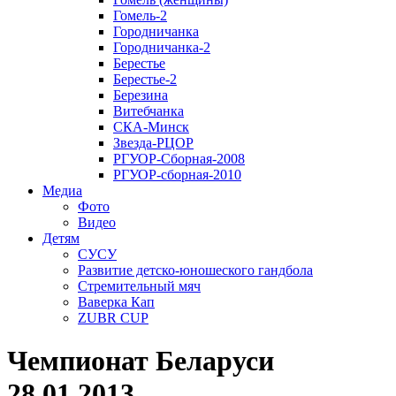
Гомель-2
Городничанка
Городничанка-2
Берестье
Берестье-2
Березина
Витебчанка
СКА-Минск
Звезда-РЦОР
РГУОР-Сборная-2008
РГУОР-сборная-2010
Медиа
Фото
Видео
Детям
СУСУ
Развитие детско-юношеского гандбола
Стремительный мяч
Ваверка Кап
ZUBR CUP
Чемпионат Беларуси
28.01.2013