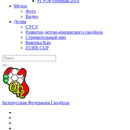
РГУОР-сборная-2010
Медиа
Фото
Видео
Детям
СУСУ
Развитие детско-юношеского гандбола
Стремительный мяч
Ваверка Кап
ZUBR CUP
Белорусская Федерация Гандбола