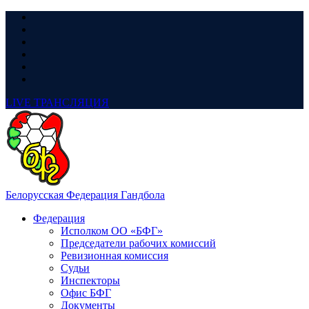
LIVE
ТРАНСЛЯЦИЯ
Белорусская Федерация Гандбола
Федерация
Исполком ОО «БФГ»
Председатели рабочих комиссий
Ревизионная комиссия
Судьи
Инспекторы
Офис БФГ
Документы