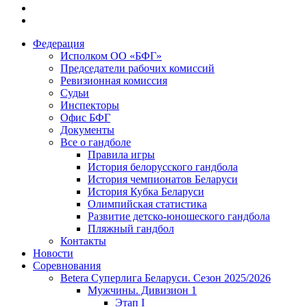
Федерация
Исполком ОО «БФГ»
Председатели рабочих комиссий
Ревизионная комиссия
Судьи
Инспекторы
Офис БФГ
Документы
Все о гандболе
Правила игры
История белорусского гандбола
История чемпионатов Беларуси
История Кубка Беларуси
Олимпийская статистика
Развитие детско-юношеского гандбола
Пляжный гандбол
Контакты
Новости
Соревнования
Betera Суперлига Беларуси. Сезон 2025/2026
Мужчины. Дивизион 1
Этап I