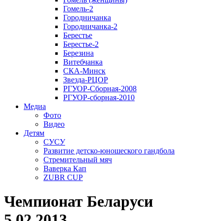
Гомель-2
Городничанка
Городничанка-2
Берестье
Берестье-2
Березина
Витебчанка
СКА-Минск
Звезда-РЦОР
РГУОР-Сборная-2008
РГУОР-сборная-2010
Медиа
Фото
Видео
Детям
СУСУ
Развитие детско-юношеского гандбола
Стремительный мяч
Ваверка Кап
ZUBR CUP
Чемпионат Беларуси
5.02.2013