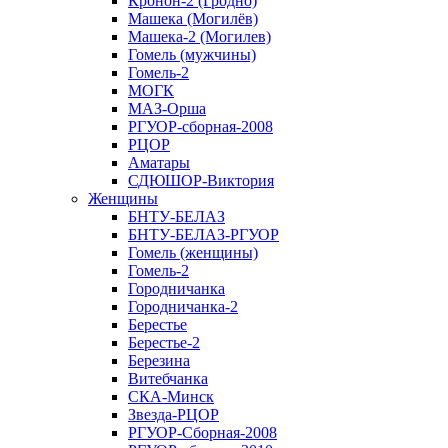
Кронон-2 (Гродно)
Машека (Могилёв)
Машека-2 (Могилев)
Гомель (мужчины)
Гомель-2
МОГК
МАЗ-Орша
РГУОР-сборная-2008
РЦОР
Аматары
СДЮШОР-Виктория
Женщины
БНТУ-БЕЛАЗ
БНТУ-БЕЛАЗ-РГУОР
Гомель (женщины)
Гомель-2
Городничанка
Городничанка-2
Берестье
Берестье-2
Березина
Витебчанка
СКА-Минск
Звезда-РЦОР
РГУОР-Сборная-2008