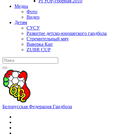
РГУОР-сборная-2010
Медиа
Фото
Видео
Детям
СУСУ
Развитие детско-юношеского гандбола
Стремительный мяч
Ваверка Кап
ZUBR CUP
Белорусская Федерация Гандбола