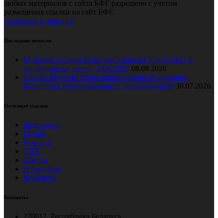
любых материалов с сайта БФГ разрешено с учетом
размещения ссылки на сайт БФГ.
Сообщить о допинге
Последние новости
Мужская сборная Беларуси начинает подготовку к
гандбольному сезону 2026/2027
08.08.2026
Хассан Мустафа тепло поблагодарил Владимира
Коноплёва за поздравление с днем рождения
30.07.2026
Полезные ссылки
Федерация
Медиа
Новости
ДЮГ
Школы
О гандболе
Контакты
Контакты
220012, Республика Беларусь,