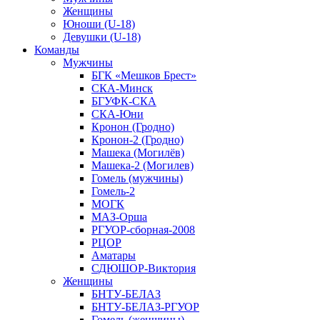
Женщины
Юноши (U-18)
Девушки (U-18)
Команды
Мужчины
БГК «Мешков Брест»
СКА-Минск
БГУФК-СКА
СКА-Юни
Кронон (Гродно)
Кронон-2 (Гродно)
Машека (Могилёв)
Машека-2 (Могилев)
Гомель (мужчины)
Гомель-2
МОГК
МАЗ-Орша
РГУОР-сборная-2008
РЦОР
Аматары
СДЮШОР-Виктория
Женщины
БНТУ-БЕЛАЗ
БНТУ-БЕЛАЗ-РГУОР
Гомель (женщины)