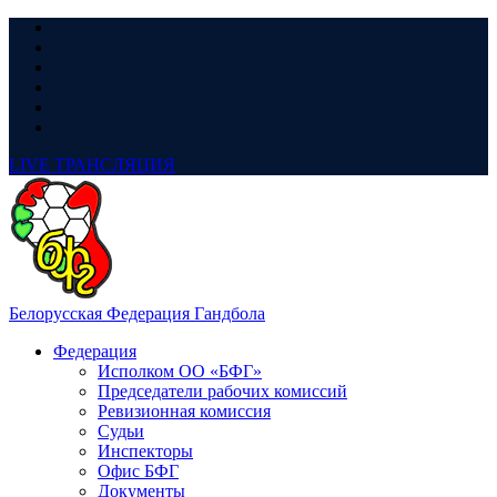
LIVE
ТРАНСЛЯЦИЯ
Белорусская Федерация Гандбола
Федерация
Исполком ОО «БФГ»
Председатели рабочих комиссий
Ревизионная комиссия
Судьи
Инспекторы
Офис БФГ
Документы