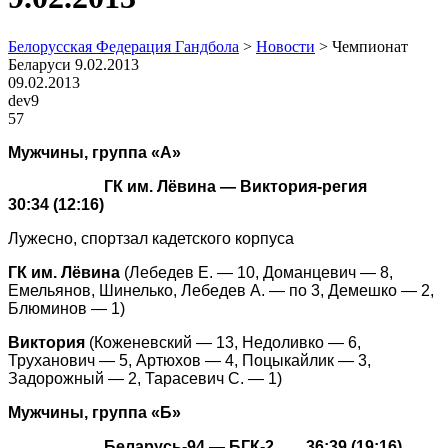
Белорусская Федерация Гандбола
>
Новости
>
Чемпионат
Беларуси 9.02.2013
09.02.2013
dev9
57
Мужчины, группа «А»
ГК им. Лёвина — Виктория-регия
30:34 (12:16)
Лужесно, спортзал кадетского корпуса
ГК им. Лёвина
(Лебедев Е. — 10, Доманцевич — 8,
Емельянов, Шинелько, Лебедев А. — по 3, Демешко — 2,
Блюминов — 1)
Виктория
(Коженевский — 13, Недоливко — 6,
Труханович — 5, Артюхов — 4, Поцыкайлик — 3,
Задорожный — 2, Тарасевич С. — 1)
Мужчины, группа «Б»
Беларусь-94 — БГК-2 36:39 (19:16)