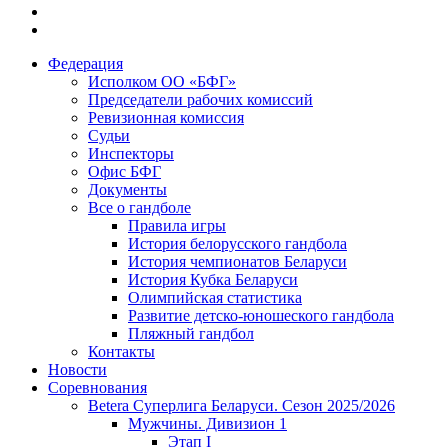
Федерация
Исполком ОО «БФГ»
Председатели рабочих комиссий
Ревизионная комиссия
Судьи
Инспекторы
Офис БФГ
Документы
Все о гандболе
Правила игры
История белорусского гандбола
История чемпионатов Беларуси
История Кубка Беларуси
Олимпийская статистика
Развитие детско-юношеского гандбола
Пляжный гандбол
Контакты
Новости
Соревнования
Betera Суперлига Беларуси. Сезон 2025/2026
Мужчины. Дивизион 1
Этап I