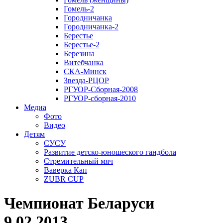
Гомель-2
Городничанка
Городничанка-2
Берестье
Берестье-2
Березина
Витебчанка
СКА-Минск
Звезда-РЦОР
РГУОР-Сборная-2008
РГУОР-сборная-2010
Медиа
Фото
Видео
Детям
СУСУ
Развитие детско-юношеского гандбола
Стремительный мяч
Ваверка Кап
ZUBR CUP
Чемпионат Беларуси
9.02.2013