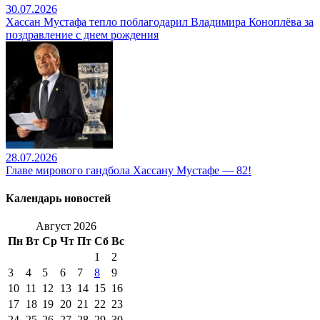
30.07.2026
Хассан Мустафа тепло поблагодарил Владимира Коноплёва за
поздравление с днем рождения
28.07.2026
Главе мирового гандбола Хассану Мустафе — 82!
Календарь новостей
Август 2026
Пн
Вт
Ср
Чт
Пт
Сб
Вс
1
2
3
4
5
6
7
8
9
10
11
12
13
14
15
16
17
18
19
20
21
22
23
24
25
26
27
28
29
30