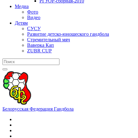
РГУОР-сборная-2010
Медиа
Фото
Видео
Детям
СУСУ
Развитие детско-юношеского гандбола
Стремительный мяч
Ваверка Кап
ZUBR CUP
Белорусская Федерация Гандбола