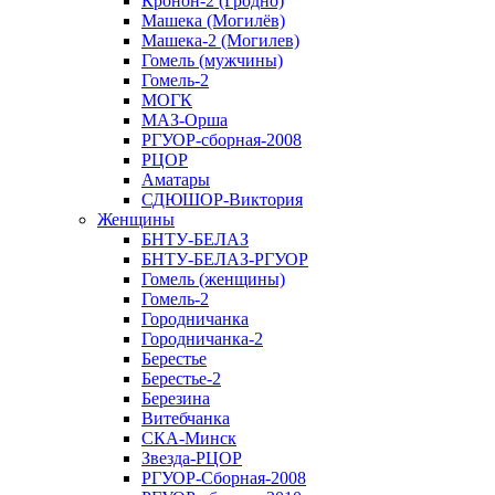
Кронон-2 (Гродно)
Машека (Могилёв)
Машека-2 (Могилев)
Гомель (мужчины)
Гомель-2
МОГК
МАЗ-Орша
РГУОР-сборная-2008
РЦОР
Аматары
СДЮШОР-Виктория
Женщины
БНТУ-БЕЛАЗ
БНТУ-БЕЛАЗ-РГУОР
Гомель (женщины)
Гомель-2
Городничанка
Городничанка-2
Берестье
Берестье-2
Березина
Витебчанка
СКА-Минск
Звезда-РЦОР
РГУОР-Сборная-2008