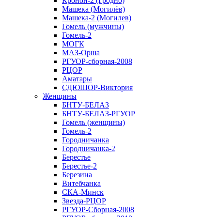
Кронон-2 (Гродно)
Машека (Могилёв)
Машека-2 (Могилев)
Гомель (мужчины)
Гомель-2
МОГК
МАЗ-Орша
РГУОР-сборная-2008
РЦОР
Аматары
СДЮШОР-Виктория
Женщины
БНТУ-БЕЛАЗ
БНТУ-БЕЛАЗ-РГУОР
Гомель (женщины)
Гомель-2
Городничанка
Городничанка-2
Берестье
Берестье-2
Березина
Витебчанка
СКА-Минск
Звезда-РЦОР
РГУОР-Сборная-2008