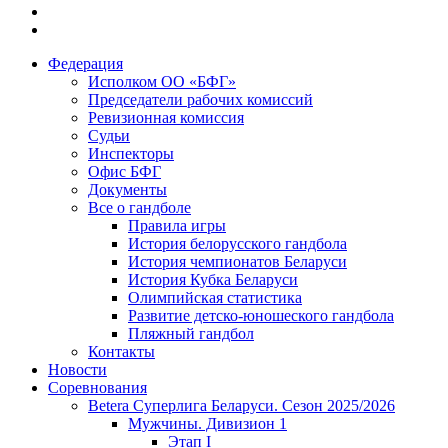
Федерация
Исполком ОО «БФГ»
Председатели рабочих комиссий
Ревизионная комиссия
Судьи
Инспекторы
Офис БФГ
Документы
Все о гандболе
Правила игры
История белорусского гандбола
История чемпионатов Беларуси
История Кубка Беларуси
Олимпийская статистика
Развитие детско-юношеского гандбола
Пляжный гандбол
Контакты
Новости
Соревнования
Betera Суперлига Беларуси. Сезон 2025/2026
Мужчины. Дивизион 1
Этап I