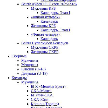
Betera Кубок РБ. Сезон 2025/2026
Мужчины КРБ
Календарь. Этап I
«Финал четырех»
Календарь
Женщины КРБ
Календарь. Этап I
«Финал четырех»
Календарь
Betera Суперкубок Беларуси
Мужчины СКРБ
Женщины СКРБ
Сборные
Мужчины
Женщины
Юноши (U-18)
Девушки (U-18)
Команды
Мужчины
БГК «Мешков Брест»
СКА-Минск
БГУФК-СКА
СКА-Юни
Кронон (Гродно)