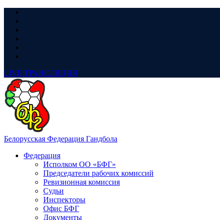
LIVE
ТРАНСЛЯЦИЯ
Белорусская Федерация Гандбола
Федерация
Исполком ОО «БФГ»
Председатели рабочих комиссий
Ревизионная комиссия
Судьи
Инспекторы
Офис БФГ
Документы