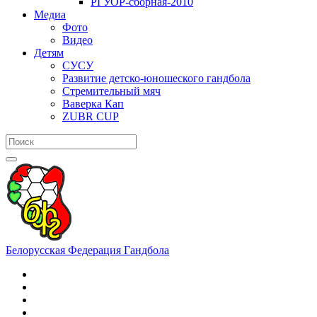
РГУОР-сборная-2010
Медиа
Фото
Видео
Детям
СУСУ
Развитие детско-юношеского гандбола
Стремительный мяч
Ваверка Кап
ZUBR CUP
Белорусская Федерация Гандбола