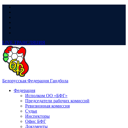
LIVE
ТРАНСЛЯЦИЯ
Белорусская Федерация Гандбола
Федерация
Исполком ОО «БФГ»
Председатели рабочих комиссий
Ревизионная комиссия
Судьи
Инспекторы
Офис БФГ
Документы