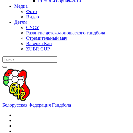
РГУОР-сборная-2010
Медиа
Фото
Видео
Детям
СУСУ
Развитие детско-юношеского гандбола
Стремительный мяч
Ваверка Кап
ZUBR CUP
Белорусская Федерация Гандбола