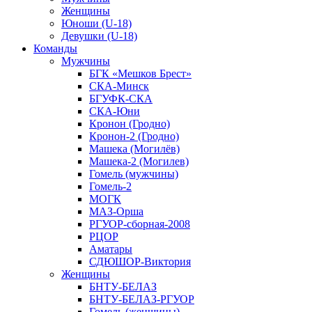
Женщины
Юноши (U-18)
Девушки (U-18)
Команды
Мужчины
БГК «Мешков Брест»
СКА-Минск
БГУФК-СКА
СКА-Юни
Кронон (Гродно)
Кронон-2 (Гродно)
Машека (Могилёв)
Машека-2 (Могилев)
Гомель (мужчины)
Гомель-2
МОГК
МАЗ-Орша
РГУОР-сборная-2008
РЦОР
Аматары
СДЮШОР-Виктория
Женщины
БНТУ-БЕЛАЗ
БНТУ-БЕЛАЗ-РГУОР
Гомель (женщины)