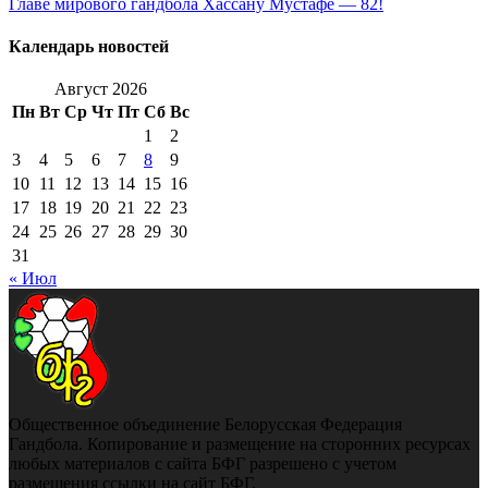
Главе мирового гандбола Хассану Мустафе — 82!
Календарь новостей
Август 2026
Пн
Вт
Ср
Чт
Пт
Сб
Вс
1
2
3
4
5
6
7
8
9
10
11
12
13
14
15
16
17
18
19
20
21
22
23
24
25
26
27
28
29
30
31
« Июл
Общественное объединение Белорусская Федерация
Гандбола. Копирование и размещение на сторонних ресурсах
любых материалов с сайта БФГ разрешено с учетом
размещения ссылки на сайт БФГ.