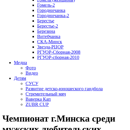
Гомель-2
Городничанка
Городничанка-2
Берестье
Берестье-2
Березина
Витебчанка
СКА-Минск
Звезда-РЦОР
РГУОР-Сборная-2008
РГУОР-сборная-2010
Медиа
Фото
Видео
Детям
СУСУ
Развитие детско-юношеского гандбола
Стремительный мяч
Ваверка Кап
ZUBR CUP
Чемпионат г.Минска среди
мужских любительских