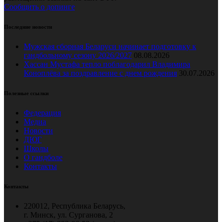
Сообщить о допинге
Последние новости
Мужская сборная Беларуси начинает подготовку к
гандбольному сезону 2026/2027
08.08.2026
Хассан Мустафа тепло поблагодарил Владимира
Коноплёва за поздравление с днем рождения
30.07.2026
Полезные ссылки
Федерация
Медиа
Новости
ДЮГ
Школы
О гандболе
Контакты
Контакты
220012, Республика Беларусь,
г. Минск, ул. Сурганова, 2