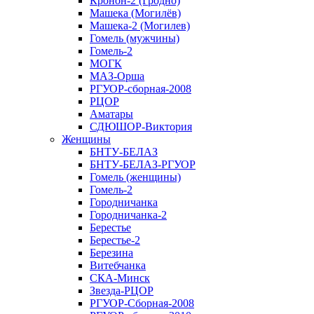
Кронон-2 (Гродно)
Машека (Могилёв)
Машека-2 (Могилев)
Гомель (мужчины)
Гомель-2
МОГК
МАЗ-Орша
РГУОР-сборная-2008
РЦОР
Аматары
СДЮШОР-Виктория
Женщины
БНТУ-БЕЛАЗ
БНТУ-БЕЛАЗ-РГУОР
Гомель (женщины)
Гомель-2
Городничанка
Городничанка-2
Берестье
Берестье-2
Березина
Витебчанка
СКА-Минск
Звезда-РЦОР
РГУОР-Сборная-2008