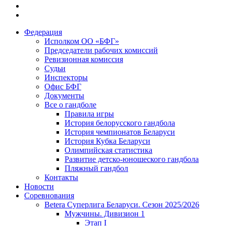
Федерация
Исполком ОО «БФГ»
Председатели рабочих комиссий
Ревизионная комиссия
Судьи
Инспекторы
Офис БФГ
Документы
Все о гандболе
Правила игры
История белорусского гандбола
История чемпионатов Беларуси
История Кубка Беларуси
Олимпийская статистика
Развитие детско-юношеского гандбола
Пляжный гандбол
Контакты
Новости
Соревнования
Betera Суперлига Беларуси. Сезон 2025/2026
Мужчины. Дивизион 1
Этап I