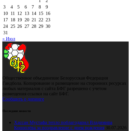
1
2
3
4
5
6
7
8
9
10
11
12
13
14
15
16
17
18
19
20
21
22
23
24
25
26
27
28
29
30
31
« Июл
Общественное объединение Белорусская Федерация
Гандбола. Копирование и размещение на сторонних ресурсах
любых материалов с сайта БФГ разрешено с учетом
размещения ссылки на сайт БФГ.
Сообщить о допинге
Последние новости
Хассан Мустафа тепло поблагодарил Владимира
Коноплёва за поздравление с днем рождения
30.07.2026