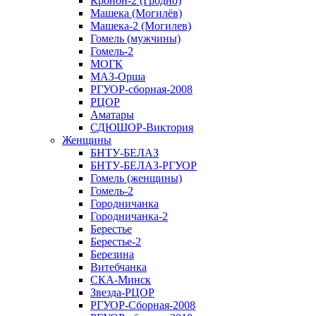
Кронон-2 (Гродно)
Машека (Могилёв)
Машека-2 (Могилев)
Гомель (мужчины)
Гомель-2
МОГК
МАЗ-Орша
РГУОР-сборная-2008
РЦОР
Аматары
СДЮШОР-Виктория
Женщины
БНТУ-БЕЛАЗ
БНТУ-БЕЛАЗ-РГУОР
Гомель (женщины)
Гомель-2
Городничанка
Городничанка-2
Берестье
Берестье-2
Березина
Витебчанка
СКА-Минск
Звезда-РЦОР
РГУОР-Сборная-2008