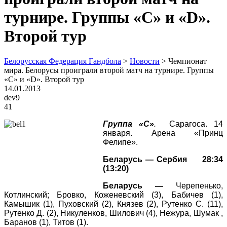
турнире. Группы «С» и «D».
Второй тур
Белорусская Федерация Гандбола
>
Новости
>
Чемпионат
мира. Белорусы проиграли второй матч на турнире. Группы
«С» и «D». Второй тур
14.01.2013
dev9
41
Группа «С»
.
Сарагоса. 14
января. Арена «Принц
Фелипе».
Беларусь — Сербия 28:34
(13:20)
Беларусь —
Черепенько,
Котлинский; Бровко, Коженевский (3), Бабичев (1),
Камышик (1), Пуховский (2), Князев (2), Рутенко С. (11),
Рутенко Д. (2), Никуленков, Шилович (4), Нежура, Шумак ,
Баранов (1), Титов (1).