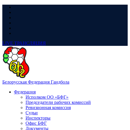
LIVE
ТРАНСЛЯЦИЯ
Белорусская Федерация Гандбола
Федерация
Исполком ОО «БФГ»
Председатели рабочих комиссий
Ревизионная комиссия
Судьи
Инспекторы
Офис БФГ
Документы