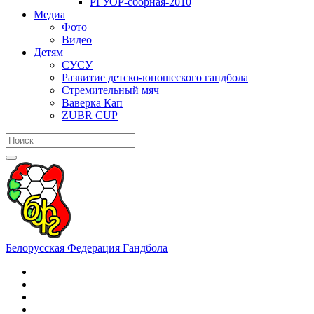
РГУОР-сборная-2010
Медиа
Фото
Видео
Детям
СУСУ
Развитие детско-юношеского гандбола
Стремительный мяч
Ваверка Кап
ZUBR CUP
Белорусская Федерация Гандбола