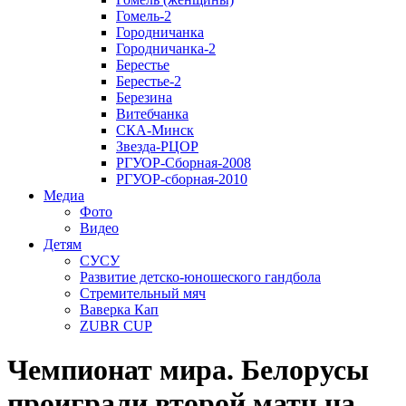
Гомель-2
Городничанка
Городничанка-2
Берестье
Берестье-2
Березина
Витебчанка
СКА-Минск
Звезда-РЦОР
РГУОР-Сборная-2008
РГУОР-сборная-2010
Медиа
Фото
Видео
Детям
СУСУ
Развитие детско-юношеского гандбола
Стремительный мяч
Ваверка Кап
ZUBR CUP
Чемпионат мира. Белорусы
проиграли второй матч на