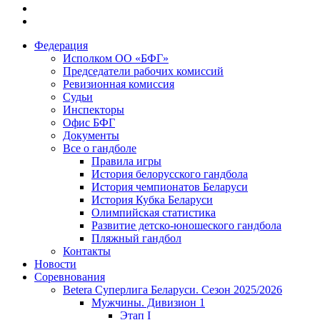
Федерация
Исполком ОО «БФГ»
Председатели рабочих комиссий
Ревизионная комиссия
Судьи
Инспекторы
Офис БФГ
Документы
Все о гандболе
Правила игры
История белорусского гандбола
История чемпионатов Беларуси
История Кубка Беларуси
Олимпийская статистика
Развитие детско-юношеского гандбола
Пляжный гандбол
Контакты
Новости
Соревнования
Betera Суперлига Беларуси. Сезон 2025/2026
Мужчины. Дивизион 1
Этап I