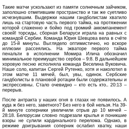
Такие матчи ускользают из памяти солнечным зайчиком,
заполошно отметившим пространство и так же суетливо
исчезнувшим. Выдержки нашим гандболистам хватило
лишь на стартовую часть первого тайма, на протяжении
которой слаженно и бойко под громкий аккомпанемент
своей! торсиды, сборная Беларуси играла на равных с
командой Сербии. Команда Юрия Шевцова вела в счёте
до 15-й минуты. Выглядело оптимистично, но вскоре
иллюзии рассеялись. На экваторе первого тайма
пенальти в исполнении Момира Илича обозначил
минимальное преимущество сербов – 9:8. В дальнейшем
хоровую песню исполняла команда Веселина Вуковича.
Наше соло, капитан Сергей Рутенко, хотя и наколотил в
этом матче 11 мячей, был, увы, одинок. Сербские
гандболисты в плановой ротации были содержательны и
экспрессивны. Стало очевидно – кто есть кто.. 20:13 –
перерыв.
После антракта у наших огня в глазах не появилось. А
куда ж без него, заветного? Без него в бой нельзя. На 39-
й минуте соперники увеличили отрыв до 10 мячей –
28:18. Белорусам словно подрезали крылья и поникшие
взоры не сулили кардинального перелома. Однако, в
режиме доигрывания соперник ослабил хватку, наши