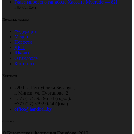
Главе мирового гандбола Хассану Мустафе — 82!
28.07.2026
Полезные ссылки
Федерация
Медиа
Новости
ДЮГ
Школы
О гандболе
Контакты
Контакты
220012, Республика Беларусь,
г. Минск, ул. Сурганова, 2
+375 (17) 393-96-53 (город),
+375 (17) 379-96-54 (факс)
office@handball.by
Contact
© Белорусская Федерация Гандбола, 2019