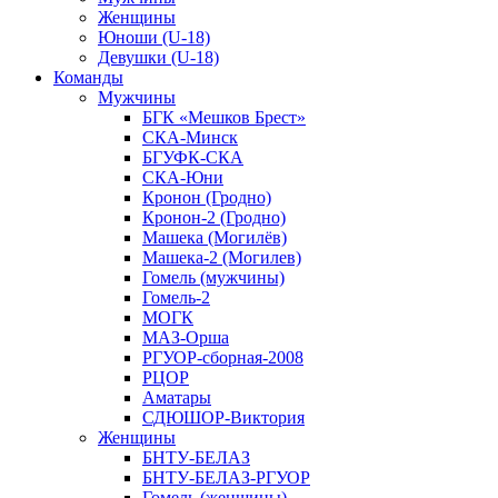
Женщины
Юноши (U-18)
Девушки (U-18)
Команды
Мужчины
БГК «Мешков Брест»
СКА-Минск
БГУФК-СКА
СКА-Юни
Кронон (Гродно)
Кронон-2 (Гродно)
Машека (Могилёв)
Машека-2 (Могилев)
Гомель (мужчины)
Гомель-2
МОГК
МАЗ-Орша
РГУОР-сборная-2008
РЦОР
Аматары
СДЮШОР-Виктория
Женщины
БНТУ-БЕЛАЗ
БНТУ-БЕЛАЗ-РГУОР
Гомель (женщины)