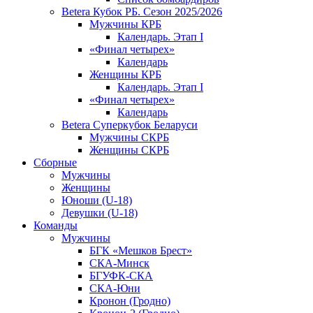
Betera Кубок РБ. Сезон 2025/2026
Мужчины КРБ
Календарь. Этап I
«Финал четырех»
Календарь
Женщины КРБ
Календарь. Этап I
«Финал четырех»
Календарь
Betera Суперкубок Беларуси
Мужчины СКРБ
Женщины СКРБ
Сборные
Мужчины
Женщины
Юноши (U-18)
Девушки (U-18)
Команды
Мужчины
БГК «Мешков Брест»
СКА-Минск
БГУФК-СКА
СКА-Юни
Кронон (Гродно)