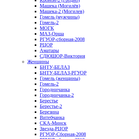
Кронон-2 (Гродно)
Машека (Могилёв)
Машека-2 (Могилев)
Гомель (мужчины)
Гомель-2
МОГК
МАЗ-Орша
РГУОР-сборная-2008
РЦОР
Аматары
СДЮШОР-Виктория
Женщины
БНТУ-БЕЛАЗ
БНТУ-БЕЛАЗ-РГУОР
Гомель (женщины)
Гомель-2
Городничанка
Городничанка-2
Берестье
Берестье-2
Березина
Витебчанка
СКА-Минск
Звезда-РЦОР
РГУОР-Сборная-2008