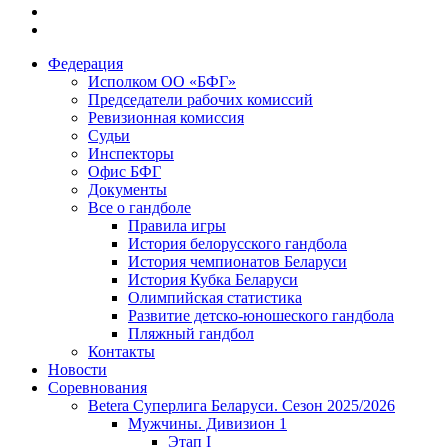
Федерация
Исполком ОО «БФГ»
Председатели рабочих комиссий
Ревизионная комиссия
Судьи
Инспекторы
Офис БФГ
Документы
Все о гандболе
Правила игры
История белорусского гандбола
История чемпионатов Беларуси
История Кубка Беларуси
Олимпийская статистика
Развитие детско-юношеского гандбола
Пляжный гандбол
Контакты
Новости
Соревнования
Betera Суперлига Беларуси. Сезон 2025/2026
Мужчины. Дивизион 1
Этап I