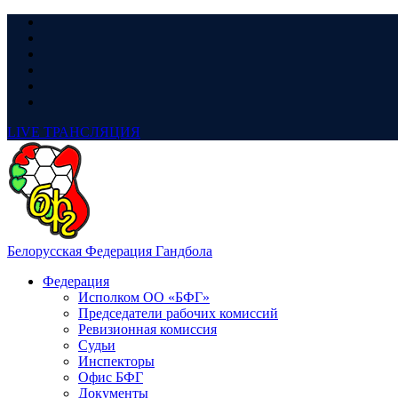
LIVE
ТРАНСЛЯЦИЯ
Белорусская Федерация Гандбола
Федерация
Исполком ОО «БФГ»
Председатели рабочих комиссий
Ревизионная комиссия
Судьи
Инспекторы
Офис БФГ
Документы