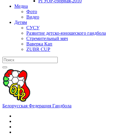
РГУОР-сборная-2010
Медиа
Фото
Видео
Детям
СУСУ
Развитие детско-юношеского гандбола
Стремительный мяч
Ваверка Кап
ZUBR CUP
Белорусская Федерация Гандбола