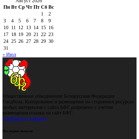
Август 2026
Пн
Вт
Ср
Чт
Пт
Сб
Вс
1
2
3
4
5
6
7
8
9
10
11
12
13
14
15
16
17
18
19
20
21
22
23
24
25
26
27
28
29
30
31
« Июл
Общественное объединение Белорусская Федерация
Гандбола. Копирование и размещение на сторонних ресурсах
любых материалов с сайта БФГ разрешено с учетом
размещения ссылки на сайт БФГ.
Сообщить о допинге
Последние новости