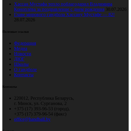
Хассан Мустафа тепло поблагодарил Владимира
Коноплёва за поздравление с днем рождения
30.07.2026
Главе мирового гандбола Хассану Мустафе — 82!
28.07.2026
Полезные ссылки
Федерация
Медиа
Новости
ДЮГ
Школы
О гандболе
Контакты
Контакты
220012, Республика Беларусь,
г. Минск, ул. Сурганова, 2
+375 (17) 393-96-53 (город),
+375 (17) 379-96-54 (факс)
office@handball.by