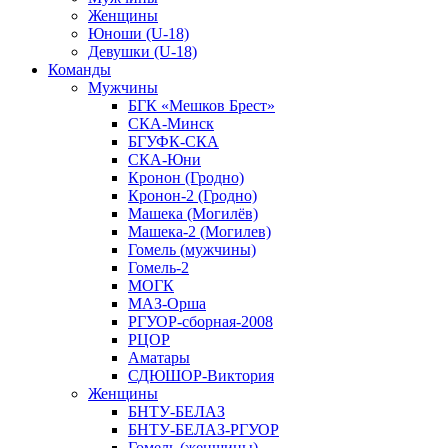
Женщины
Юноши (U-18)
Девушки (U-18)
Команды
Мужчины
БГК «Мешков Брест»
СКА-Минск
БГУФК-СКА
СКА-Юни
Кронон (Гродно)
Кронон-2 (Гродно)
Машека (Могилёв)
Машека-2 (Могилев)
Гомель (мужчины)
Гомель-2
МОГК
МАЗ-Орша
РГУОР-сборная-2008
РЦОР
Аматары
СДЮШОР-Виктория
Женщины
БНТУ-БЕЛАЗ
БНТУ-БЕЛАЗ-РГУОР
Гомель (женщины)