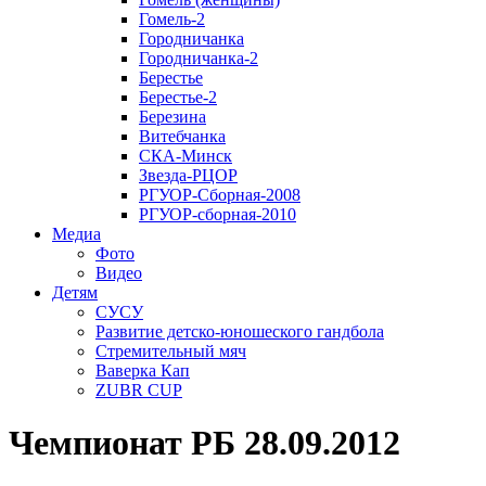
Гомель-2
Городничанка
Городничанка-2
Берестье
Берестье-2
Березина
Витебчанка
СКА-Минск
Звезда-РЦОР
РГУОР-Сборная-2008
РГУОР-сборная-2010
Медиа
Фото
Видео
Детям
СУСУ
Развитие детско-юношеского гандбола
Стремительный мяч
Ваверка Кап
ZUBR CUP
Чемпионат РБ 28.09.2012