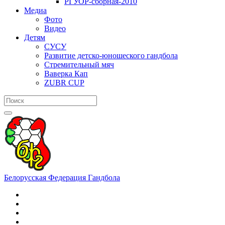
РГУОР-сборная-2010
Медиа
Фото
Видео
Детям
СУСУ
Развитие детско-юношеского гандбола
Стремительный мяч
Ваверка Кап
ZUBR CUP
Белорусская Федерация Гандбола