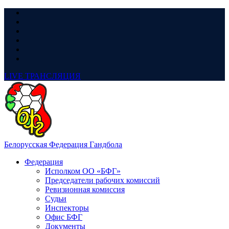
LIVE
ТРАНСЛЯЦИЯ
Белорусская Федерация Гандбола
Федерация
Исполком ОО «БФГ»
Председатели рабочих комиссий
Ревизионная комиссия
Судьи
Инспекторы
Офис БФГ
Документы