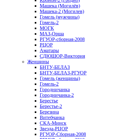
Кронон-2 (Гродно)
Машека (Могилёв)
Машека-2 (Могилев)
Гомель (мужчины)
Гомель-2
МОГК
МАЗ-Орша
РГУОР-сборная-2008
РЦОР
Аматары
СДЮШОР-Виктория
Женщины
БНТУ-БЕЛАЗ
БНТУ-БЕЛАЗ-РГУОР
Гомель (женщины)
Гомель-2
Городничанка
Городничанка-2
Берестье
Берестье-2
Березина
Витебчанка
СКА-Минск
Звезда-РЦОР
РГУОР-Сборная-2008