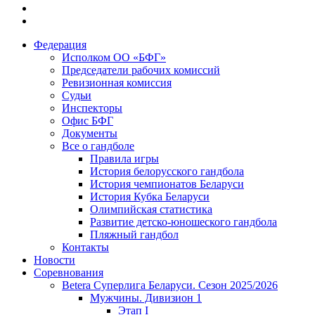
Федерация
Исполком ОО «БФГ»
Председатели рабочих комиссий
Ревизионная комиссия
Судьи
Инспекторы
Офис БФГ
Документы
Все о гандболе
Правила игры
История белорусского гандбола
История чемпионатов Беларуси
История Кубка Беларуси
Олимпийская статистика
Развитие детско-юношеского гандбола
Пляжный гандбол
Контакты
Новости
Соревнования
Betera Суперлига Беларуси. Сезон 2025/2026
Мужчины. Дивизион 1
Этап I