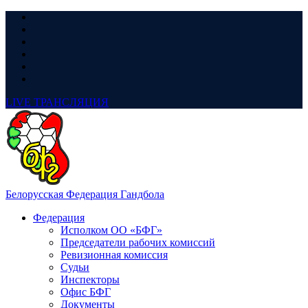
LIVE
ТРАНСЛЯЦИЯ
Белорусская Федерация Гандбола
Федерация
Исполком ОО «БФГ»
Председатели рабочих комиссий
Ревизионная комиссия
Судьи
Инспекторы
Офис БФГ
Документы