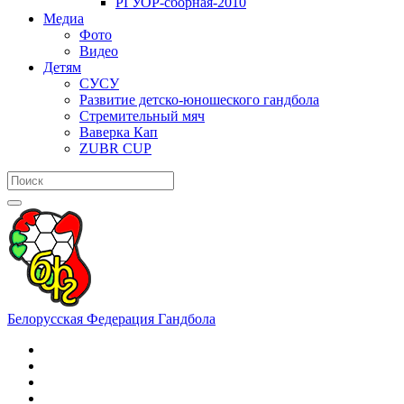
РГУОР-сборная-2010
Медиа
Фото
Видео
Детям
СУСУ
Развитие детско-юношеского гандбола
Стремительный мяч
Ваверка Кап
ZUBR CUP
Белорусская Федерация Гандбола