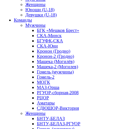
Женщины
Юноши (U-18)
Девушки (U-18)
Команды
Мужчины
БГК «Мешков Брест»
СКА-Минск
БГУФК-СКА
СКА-Юни
Кронон (Гродно)
Кронон-2 (Гродно)
Машека (Могилёв)
Машека-2 (Могилев)
Гомель (мужчины)
Гомель-2
МОГК
МАЗ-Орша
РГУОР-сборная-2008
РЦОР
Аматары
СДЮШОР-Виктория
Женщины
БНТУ-БЕЛАЗ
БНТУ-БЕЛАЗ-РГУОР
Гомель (женщины)