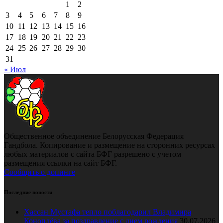
1
2
3
4
5
6
7
8
9
10
11
12
13
14
15
16
17
18
19
20
21
22
23
24
25
26
27
28
29
30
31
« Июл
Общественное объединение Белорусская Федерация
Гандбола. Копирование и размещение на сторонних ресурсах
любых материалов с сайта БФГ разрешено с учетом
размещения ссылки на сайт БФГ.
Сообщить о допинге
Последние новости
Хассан Мустафа тепло поблагодарил Владимира
Коноплёва за поздравление с днем рождения
30.07.2026