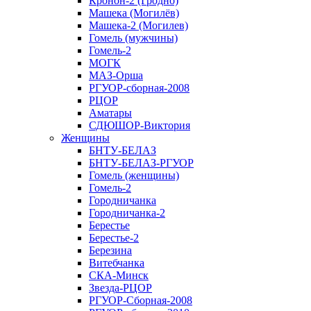
Кронон-2 (Гродно)
Машека (Могилёв)
Машека-2 (Могилев)
Гомель (мужчины)
Гомель-2
МОГК
МАЗ-Орша
РГУОР-сборная-2008
РЦОР
Аматары
СДЮШОР-Виктория
Женщины
БНТУ-БЕЛАЗ
БНТУ-БЕЛАЗ-РГУОР
Гомель (женщины)
Гомель-2
Городничанка
Городничанка-2
Берестье
Берестье-2
Березина
Витебчанка
СКА-Минск
Звезда-РЦОР
РГУОР-Сборная-2008