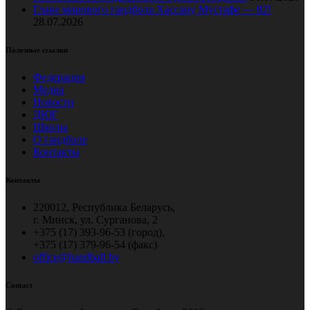
Главе мирового гандбола Хассану Мустафе — 82!
28.07.2026
Полезные ссылки
Федерация
Медиа
Новости
ДЮГ
Школы
О гандболе
Контакты
Контакты
220012, Республика Беларусь,
г. Минск, ул. Сурганова, 2
+375 (17) 393-96-53 (город),
+375 (17) 379-96-54 (факс)
office@handball.by
Contact