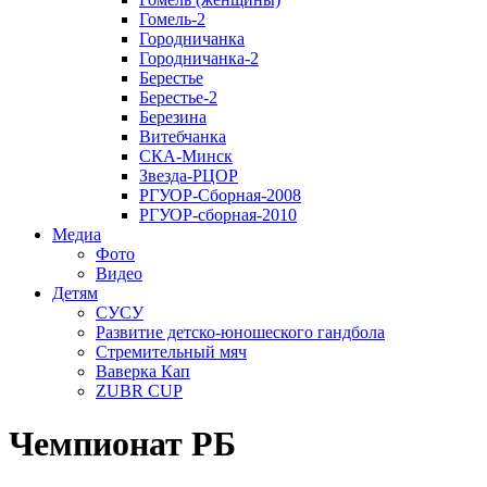
Гомель-2
Городничанка
Городничанка-2
Берестье
Берестье-2
Березина
Витебчанка
СКА-Минск
Звезда-РЦОР
РГУОР-Сборная-2008
РГУОР-сборная-2010
Медиа
Фото
Видео
Детям
СУСУ
Развитие детско-юношеского гандбола
Стремительный мяч
Ваверка Кап
ZUBR CUP
Чемпионат РБ