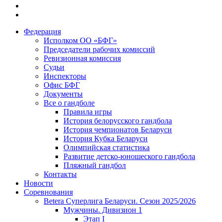
Федерация
Исполком ОО «БФГ»
Председатели рабочих комиссий
Ревизионная комиссия
Судьи
Инспекторы
Офис БФГ
Документы
Все о гандболе
Правила игры
История белорусского гандбола
История чемпионатов Беларуси
История Кубка Беларуси
Олимпийская статистика
Развитие детско-юношеского гандбола
Пляжный гандбол
Контакты
Новости
Соревнования
Betera Суперлига Беларуси. Сезон 2025/2026
Мужчины. Дивизион 1
Этап I