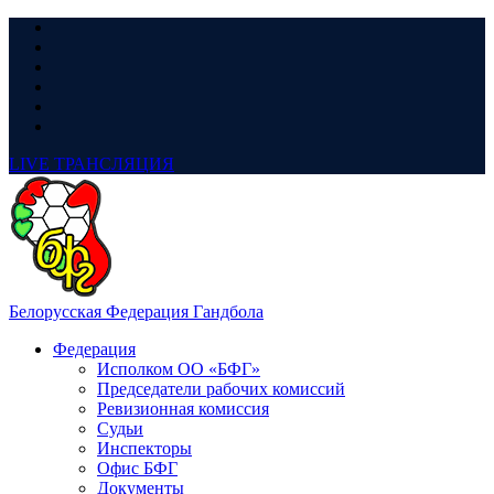
LIVE
ТРАНСЛЯЦИЯ
Белорусская Федерация Гандбола
Федерация
Исполком ОО «БФГ»
Председатели рабочих комиссий
Ревизионная комиссия
Судьи
Инспекторы
Офис БФГ
Документы