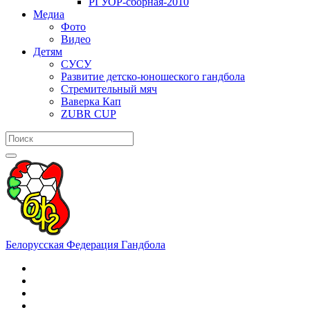
РГУОР-сборная-2010
Медиа
Фото
Видео
Детям
СУСУ
Развитие детско-юношеского гандбола
Стремительный мяч
Ваверка Кап
ZUBR CUP
Белорусская Федерация Гандбола