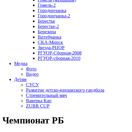
Гомель-2
Городничанка
Городничанка-2
Берестье
Берестье-2
Березина
Витебчанка
СКА-Минск
Звезда-РЦОР
РГУОР-Сборная-2008
РГУОР-сборная-2010
Медиа
Фото
Видео
Детям
СУСУ
Развитие детско-юношеского гандбола
Стремительный мяч
Ваверка Кап
ZUBR CUP
Чемпионат РБ