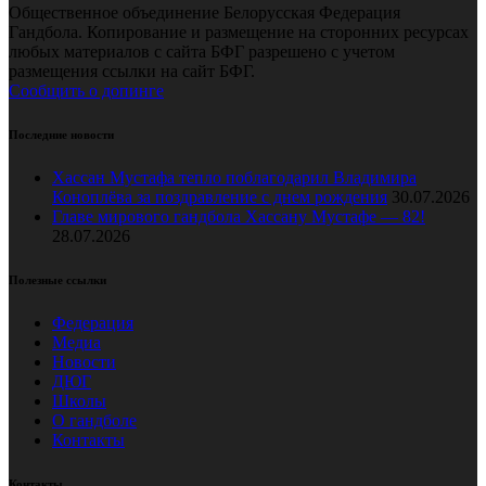
Общественное объединение Белорусская Федерация
Гандбола. Копирование и размещение на сторонних ресурсах
любых материалов с сайта БФГ разрешено с учетом
размещения ссылки на сайт БФГ.
Сообщить о допинге
Последние новости
Хассан Мустафа тепло поблагодарил Владимира
Коноплёва за поздравление с днем рождения
30.07.2026
Главе мирового гандбола Хассану Мустафе — 82!
28.07.2026
Полезные ссылки
Федерация
Медиа
Новости
ДЮГ
Школы
О гандболе
Контакты
Контакты