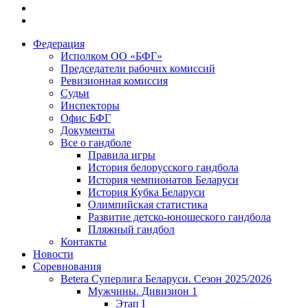
Федерация
Исполком ОО «БФГ»
Председатели рабочих комиссий
Ревизионная комиссия
Судьи
Инспекторы
Офис БФГ
Документы
Все о гандболе
Правила игры
История белорусского гандбола
История чемпионатов Беларуси
История Кубка Беларуси
Олимпийская статистика
Развитие детско-юношеского гандбола
Пляжный гандбол
Контакты
Новости
Соревнования
Betera Суперлига Беларуси. Сезон 2025/2026
Мужчины. Дивизион 1
Этап I