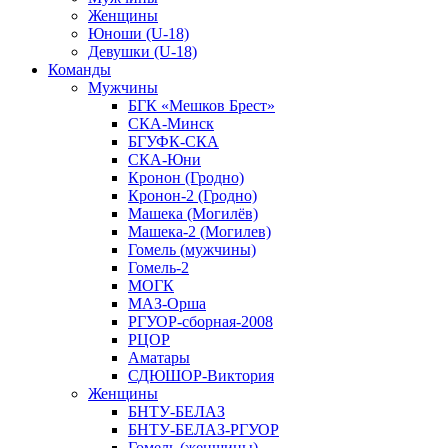
Женщины
Юноши (U-18)
Девушки (U-18)
Команды
Мужчины
БГК «Мешков Брест»
СКА-Минск
БГУФК-СКА
СКА-Юни
Кронон (Гродно)
Кронон-2 (Гродно)
Машека (Могилёв)
Машека-2 (Могилев)
Гомель (мужчины)
Гомель-2
МОГК
МАЗ-Орша
РГУОР-сборная-2008
РЦОР
Аматары
СДЮШОР-Виктория
Женщины
БНТУ-БЕЛАЗ
БНТУ-БЕЛАЗ-РГУОР
Гомель (женщины)