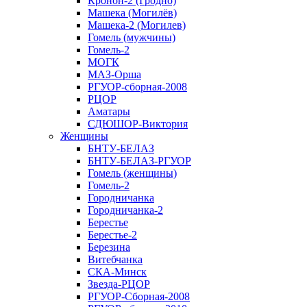
Кронон-2 (Гродно)
Машека (Могилёв)
Машека-2 (Могилев)
Гомель (мужчины)
Гомель-2
МОГК
МАЗ-Орша
РГУОР-сборная-2008
РЦОР
Аматары
СДЮШОР-Виктория
Женщины
БНТУ-БЕЛАЗ
БНТУ-БЕЛАЗ-РГУОР
Гомель (женщины)
Гомель-2
Городничанка
Городничанка-2
Берестье
Берестье-2
Березина
Витебчанка
СКА-Минск
Звезда-РЦОР
РГУОР-Сборная-2008