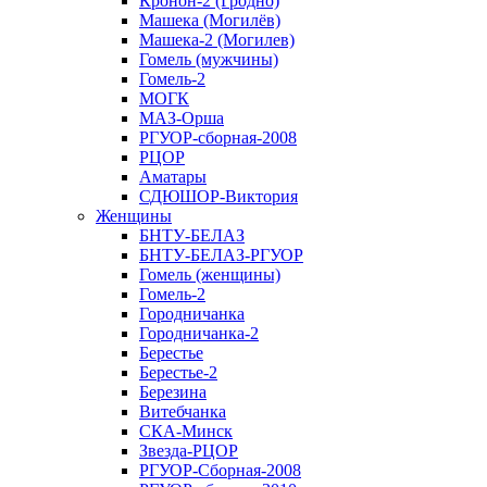
Кронон-2 (Гродно)
Машека (Могилёв)
Машека-2 (Могилев)
Гомель (мужчины)
Гомель-2
МОГК
МАЗ-Орша
РГУОР-сборная-2008
РЦОР
Аматары
СДЮШОР-Виктория
Женщины
БНТУ-БЕЛАЗ
БНТУ-БЕЛАЗ-РГУОР
Гомель (женщины)
Гомель-2
Городничанка
Городничанка-2
Берестье
Берестье-2
Березина
Витебчанка
СКА-Минск
Звезда-РЦОР
РГУОР-Сборная-2008