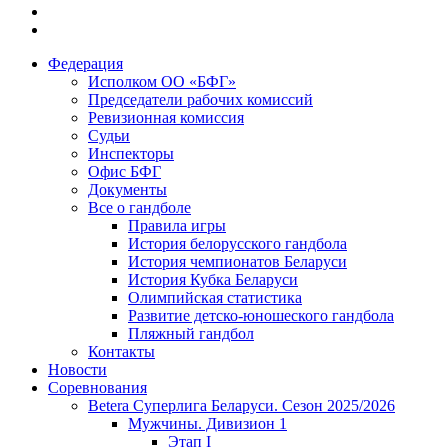
Федерация
Исполком ОО «БФГ»
Председатели рабочих комиссий
Ревизионная комиссия
Судьи
Инспекторы
Офис БФГ
Документы
Все о гандболе
Правила игры
История белорусского гандбола
История чемпионатов Беларуси
История Кубка Беларуси
Олимпийская статистика
Развитие детско-юношеского гандбола
Пляжный гандбол
Контакты
Новости
Соревнования
Betera Суперлига Беларуси. Сезон 2025/2026
Мужчины. Дивизион 1
Этап I