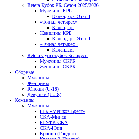
Betera Кубок РБ. Сезон 2025/2026
Мужчины КРБ
Календарь. Этап I
«Финал четырех»
Календарь
Женщины КРБ
Календарь. Этап I
«Финал четырех»
Календарь
Betera Суперкубок Беларуси
Мужчины СКРБ
Женщины СКРБ
Сборные
Мужчины
Женщины
Юноши (U-18)
Девушки (U-18)
Команды
Мужчины
БГК «Мешков Брест»
СКА-Минск
БГУФК-СКА
СКА-Юни
Кронон (Гродно)