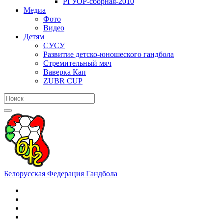
РГУОР-сборная-2010
Медиа
Фото
Видео
Детям
СУСУ
Развитие детско-юношеского гандбола
Стремительный мяч
Ваверка Кап
ZUBR CUP
Белорусская Федерация Гандбола