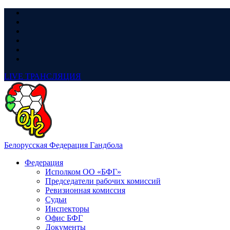
LIVE
ТРАНСЛЯЦИЯ
Белорусская Федерация Гандбола
Федерация
Исполком ОО «БФГ»
Председатели рабочих комиссий
Ревизионная комиссия
Судьи
Инспекторы
Офис БФГ
Документы