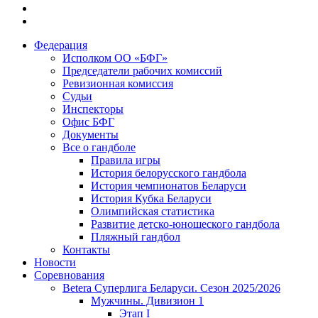
Федерация
Исполком ОО «БФГ»
Председатели рабочих комиссий
Ревизионная комиссия
Судьи
Инспекторы
Офис БФГ
Документы
Все о гандболе
Правила игры
История белорусского гандбола
История чемпионатов Беларуси
История Кубка Беларуси
Олимпийская статистика
Развитие детско-юношеского гандбола
Пляжный гандбол
Контакты
Новости
Соревнования
Betera Суперлига Беларуси. Сезон 2025/2026
Мужчины. Дивизион 1
Этап I