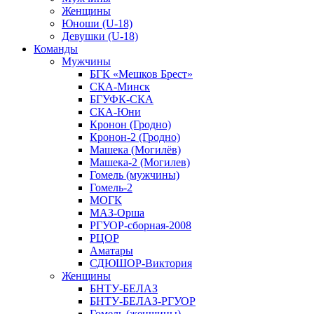
Женщины
Юноши (U-18)
Девушки (U-18)
Команды
Мужчины
БГК «Мешков Брест»
СКА-Минск
БГУФК-СКА
СКА-Юни
Кронон (Гродно)
Кронон-2 (Гродно)
Машека (Могилёв)
Машека-2 (Могилев)
Гомель (мужчины)
Гомель-2
МОГК
МАЗ-Орша
РГУОР-сборная-2008
РЦОР
Аматары
СДЮШОР-Виктория
Женщины
БНТУ-БЕЛАЗ
БНТУ-БЕЛАЗ-РГУОР
Гомель (женщины)