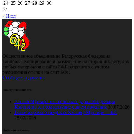
24
25
26
27
28
29
30
31
« Июл
Общественное объединение Белорусская Федерация
Гандбола. Копирование и размещение на сторонних ресурсах
любых материалов с сайта БФГ разрешено с учетом
размещения ссылки на сайт БФГ.
Сообщить о допинге
Последние новости
Хассан Мустафа тепло поблагодарил Владимира
Коноплёва за поздравление с днем рождения
30.07.2026
Главе мирового гандбола Хассану Мустафе — 82!
28.07.2026
Полезные ссылки