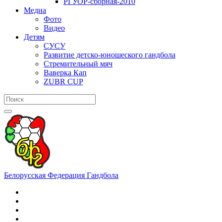
РГУОР-сборная-2010
Медиа
Фото
Видео
Детям
СУСУ
Развитие детско-юношеского гандбола
Стремительный мяч
Ваверка Кап
ZUBR CUP
Белорусская Федерация Гандбола