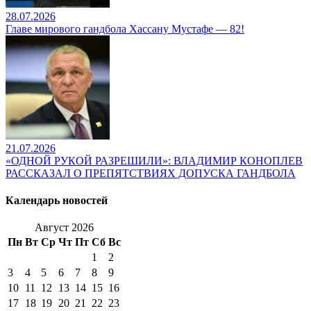
28.07.2026
Главе мирового гандбола Хассану Мустафе — 82!
21.07.2026
«ОДНОЙ РУКОЙ РАЗРЕШИЛИ»: ВЛАДИМИР КОНОПЛЕВ
РАССКАЗАЛ О ПРЕПЯТСТВИЯХ ДОПУСКА ГАНДБОЛА
Календарь новостей
Август 2026
Пн
Вт
Ср
Чт
Пт
Сб
Вс
1
2
3
4
5
6
7
8
9
10
11
12
13
14
15
16
17
18
19
20
21
22
23