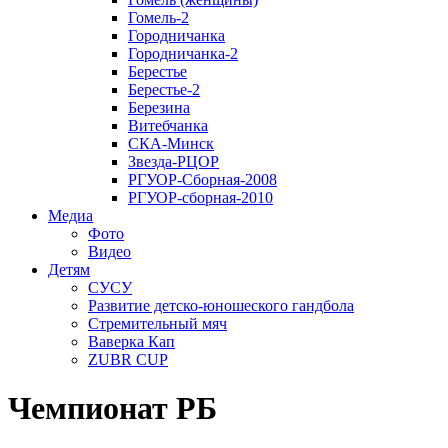
Гомель-2
Городничанка
Городничанка-2
Берестье
Берестье-2
Березина
Витебчанка
СКА-Минск
Звезда-РЦОР
РГУОР-Сборная-2008
РГУОР-сборная-2010
Медиа
Фото
Видео
Детям
СУСУ
Развитие детско-юношеского гандбола
Стремительный мяч
Ваверка Кап
ZUBR CUP
Чемпионат РБ