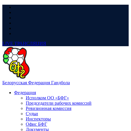
LIVE
ТРАНСЛЯЦИЯ
Белорусская Федерация Гандбола
Федерация
Исполком ОО «БФГ»
Председатели рабочих комиссий
Ревизионная комиссия
Судьи
Инспекторы
Офис БФГ
Документы