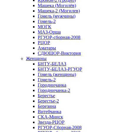
Кронон-2 (Гродно)
Машека (Могилёв)
Машека-2 (Могилев)
Гомель (мужчины)
Гомель-2
МОГК
МАЗ-Орша
РГУОР-сборная-2008
РЦОР
Аматары
СДЮШОР-Виктория
Женщины
БНТУ-БЕЛАЗ
БНТУ-БЕЛАЗ-РГУОР
Гомель (женщины)
Гомель-2
Городничанка
Городничанка-2
Берестье
Берестье-2
Березина
Витебчанка
СКА-Минск
Звезда-РЦОР
РГУОР-Сборная-2008