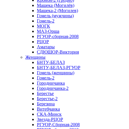
Кронон-2 (Гродно)
Машека (Могилёв)
Машека-2 (Могилев)
Гомель (мужчины)
Гомель-2
МОГК
МАЗ-Орша
РГУОР-сборная-2008
РЦОР
Аматары
СДЮШОР-Виктория
Женщины
БНТУ-БЕЛАЗ
БНТУ-БЕЛАЗ-РГУОР
Гомель (женщины)
Гомель-2
Городничанка
Городничанка-2
Берестье
Берестье-2
Березина
Витебчанка
СКА-Минск
Звезда-РЦОР
РГУОР-Сборная-2008