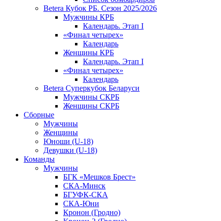
Betera Кубок РБ. Сезон 2025/2026
Мужчины КРБ
Календарь. Этап I
«Финал четырех»
Календарь
Женщины КРБ
Календарь. Этап I
«Финал четырех»
Календарь
Betera Суперкубок Беларуси
Мужчины СКРБ
Женщины СКРБ
Сборные
Мужчины
Женщины
Юноши (U-18)
Девушки (U-18)
Команды
Мужчины
БГК «Мешков Брест»
СКА-Минск
БГУФК-СКА
СКА-Юни
Кронон (Гродно)