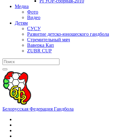
РГУОР-сборная-2010
Медиа
Фото
Видео
Детям
СУСУ
Развитие детско-юношеского гандбола
Стремительный мяч
Ваверка Кап
ZUBR CUP
Белорусская Федерация Гандбола