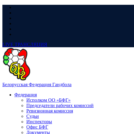
LIVE
ТРАНСЛЯЦИЯ
Белорусская Федерация Гандбола
Федерация
Исполком ОО «БФГ»
Председатели рабочих комиссий
Ревизионная комиссия
Судьи
Инспекторы
Офис БФГ
Документы