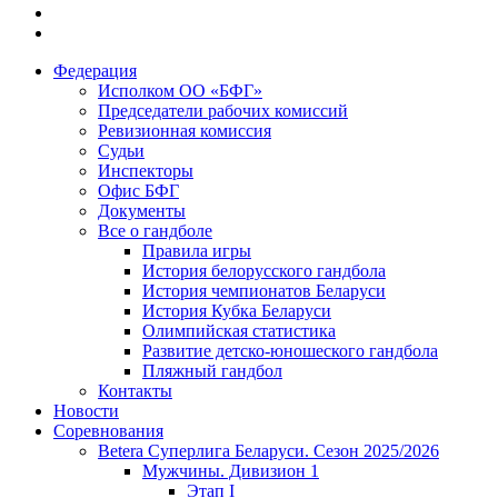
Федерация
Исполком ОО «БФГ»
Председатели рабочих комиссий
Ревизионная комиссия
Судьи
Инспекторы
Офис БФГ
Документы
Все о гандболе
Правила игры
История белорусского гандбола
История чемпионатов Беларуси
История Кубка Беларуси
Олимпийская статистика
Развитие детско-юношеского гандбола
Пляжный гандбол
Контакты
Новости
Соревнования
Betera Суперлига Беларуси. Сезон 2025/2026
Мужчины. Дивизион 1
Этап I