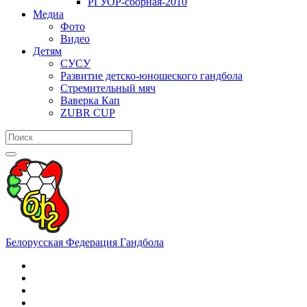
РГУОР-сборная-2010
Медиа
Фото
Видео
Детям
СУСУ
Развитие детско-юношеского гандбола
Стремительный мяч
Ваверка Кап
ZUBR CUP
Белорусская Федерация Гандбола