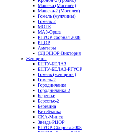
Кронон-2 (Гродно)
Машека (Могилёв)
Машека-2 (Могилев)
Гомель (мужчины)
Гомель-2
МОГК
МАЗ-Орша
РГУОР-сборная-2008
РЦОР
Аматары
СДЮШОР-Виктория
Женщины
БНТУ-БЕЛАЗ
БНТУ-БЕЛАЗ-РГУОР
Гомель (женщины)
Гомель-2
Городничанка
Городничанка-2
Берестье
Берестье-2
Березина
Витебчанка
СКА-Минск
Звезда-РЦОР
РГУОР-Сборная-2008