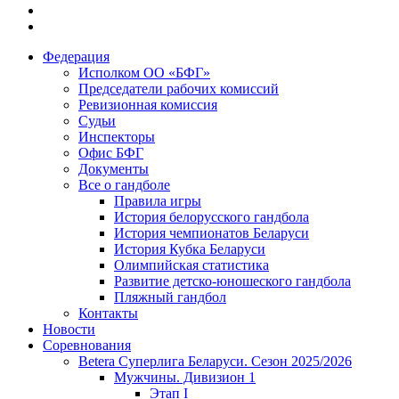
Федерация
Исполком ОО «БФГ»
Председатели рабочих комиссий
Ревизионная комиссия
Судьи
Инспекторы
Офис БФГ
Документы
Все о гандболе
Правила игры
История белорусского гандбола
История чемпионатов Беларуси
История Кубка Беларуси
Олимпийская статистика
Развитие детско-юношеского гандбола
Пляжный гандбол
Контакты
Новости
Соревнования
Betera Суперлига Беларуси. Сезон 2025/2026
Мужчины. Дивизион 1
Этап I