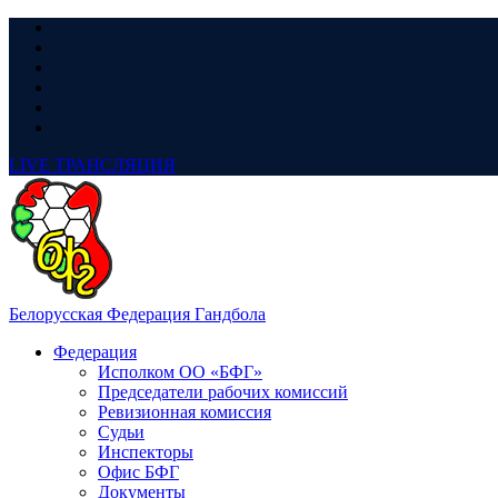
LIVE
ТРАНСЛЯЦИЯ
Белорусская Федерация Гандбола
Федерация
Исполком ОО «БФГ»
Председатели рабочих комиссий
Ревизионная комиссия
Судьи
Инспекторы
Офис БФГ
Документы