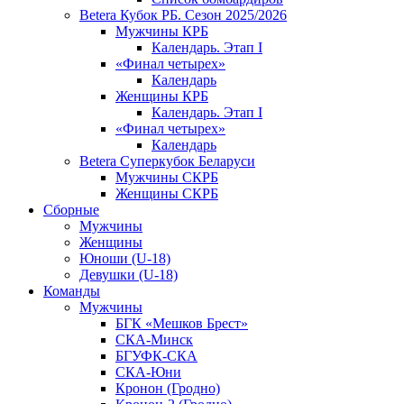
Betera Кубок РБ. Сезон 2025/2026
Мужчины КРБ
Календарь. Этап I
«Финал четырех»
Календарь
Женщины КРБ
Календарь. Этап I
«Финал четырех»
Календарь
Betera Суперкубок Беларуси
Мужчины СКРБ
Женщины СКРБ
Сборные
Мужчины
Женщины
Юноши (U-18)
Девушки (U-18)
Команды
Мужчины
БГК «Мешков Брест»
СКА-Минск
БГУФК-СКА
СКА-Юни
Кронон (Гродно)