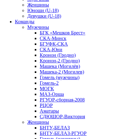
Женщины
Юноши (U-18)
Девушки (U-18)
Команды
Мужчины
БГК «Мешков Брест»
СКА-Минск
БГУФК-СКА
СКА-Юни
Кронон (Гродно)
Кронон-2 (Гродно)
Машека (Могилёв)
Машека-2 (Могилев)
Гомель (мужчины)
Гомель-2
МОГК
МАЗ-Орша
РГУОР-сборная-2008
РЦОР
Аматары
СДЮШОР-Виктория
Женщины
БНТУ-БЕЛАЗ
БНТУ-БЕЛАЗ-РГУОР
Гомель (женщины)