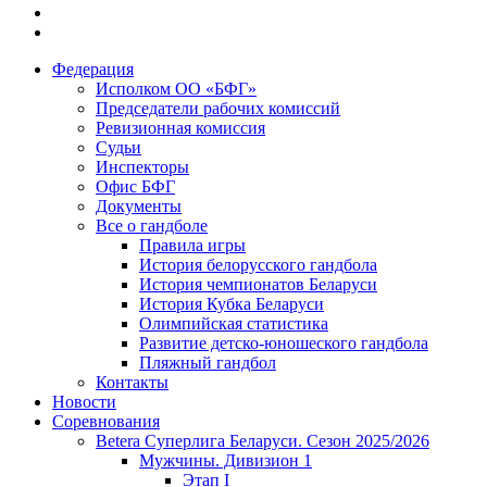
Федерация
Исполком ОО «БФГ»
Председатели рабочих комиссий
Ревизионная комиссия
Судьи
Инспекторы
Офис БФГ
Документы
Все о гандболе
Правила игры
История белорусского гандбола
История чемпионатов Беларуси
История Кубка Беларуси
Олимпийская статистика
Развитие детско-юношеского гандбола
Пляжный гандбол
Контакты
Новости
Соревнования
Betera Суперлига Беларуси. Сезон 2025/2026
Мужчины. Дивизион 1
Этап I