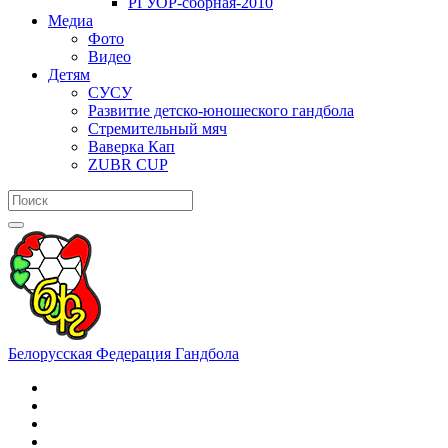
РГУОР-сборная-2010
Медиа
Фото
Видео
Детям
СУСУ
Развитие детско-юношеского гандбола
Стремительный мяч
Ваверка Кап
ZUBR CUP
Белорусская Федерация Гандбола