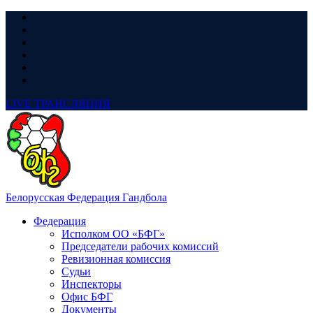
LIVE
ТРАНСЛЯЦИЯ
Белорусская Федерация Гандбола
Федерация
Исполком ОО «БФГ»
Председатели рабочих комиссий
Ревизионная комиссия
Судьи
Инспекторы
Офис БФГ
Документы