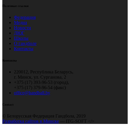
Полезные ссылки
Федерация
Медиа
Новости
ДЮГ
Школы
О гандболе
Контакты
Контакты
220012, Республика Беларусь,
г. Минск, ул. Сурганова, 2
+375 (17) 393-96-53 (город),
+375 (17) 379-96-54 (факс)
office@handball.by
Contact
© Белорусская Федерация Гандбола, 2019
Разработка сайтов в Минске
— ITG-SOFT </>