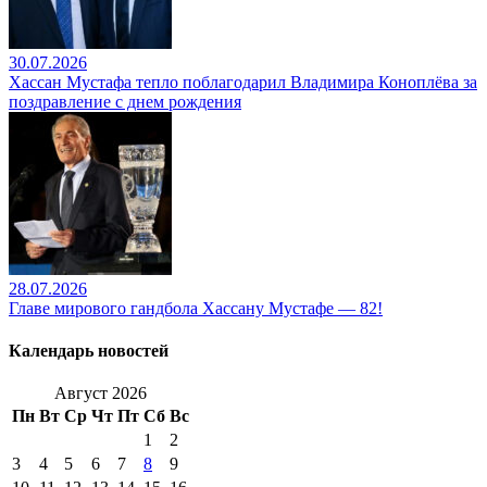
30.07.2026
Хассан Мустафа тепло поблагодарил Владимира Коноплёва за
поздравление с днем рождения
28.07.2026
Главе мирового гандбола Хассану Мустафе — 82!
Календарь новостей
Август 2026
Пн
Вт
Ср
Чт
Пт
Сб
Вс
1
2
3
4
5
6
7
8
9