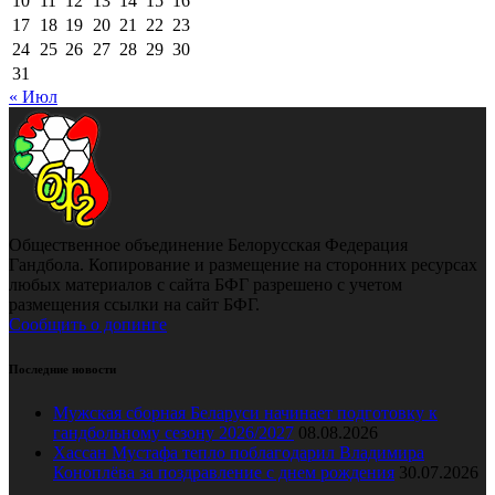
10
11
12
13
14
15
16
17
18
19
20
21
22
23
24
25
26
27
28
29
30
31
« Июл
Общественное объединение Белорусская Федерация
Гандбола. Копирование и размещение на сторонних ресурсах
любых материалов с сайта БФГ разрешено с учетом
размещения ссылки на сайт БФГ.
Сообщить о допинге
Последние новости
Мужская сборная Беларуси начинает подготовку к
гандбольному сезону 2026/2027
08.08.2026
Хассан Мустафа тепло поблагодарил Владимира
Коноплёва за поздравление с днем рождения
30.07.2026