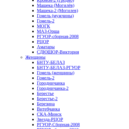
Кронон-2 (Гродно)
Машека (Могилёв)
Машека-2 (Могилев)
Гомель (мужчины)
Гомель-2
МОГК
МАЗ-Орша
РГУОР-сборная-2008
РЦОР
Аматары
СДЮШОР-Виктория
Женщины
БНТУ-БЕЛАЗ
БНТУ-БЕЛАЗ-РГУОР
Гомель (женщины)
Гомель-2
Городничанка
Городничанка-2
Берестье
Берестье-2
Березина
Витебчанка
СКА-Минск
Звезда-РЦОР
РГУОР-Сборная-2008