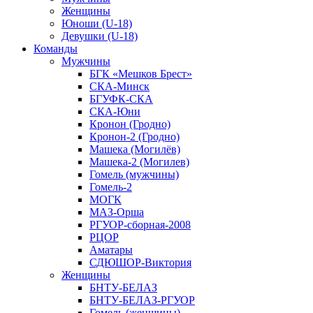
Женщины
Юноши (U-18)
Девушки (U-18)
Команды
Мужчины
БГК «Мешков Брест»
СКА-Минск
БГУФК-СКА
СКА-Юни
Кронон (Гродно)
Кронон-2 (Гродно)
Машека (Могилёв)
Машека-2 (Могилев)
Гомель (мужчины)
Гомель-2
МОГК
МАЗ-Орша
РГУОР-сборная-2008
РЦОР
Аматары
СДЮШОР-Виктория
Женщины
БНТУ-БЕЛАЗ
БНТУ-БЕЛАЗ-РГУОР
Гомель (женщины)