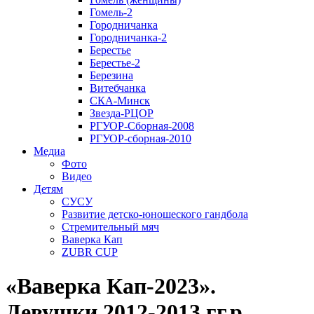
Гомель-2
Городничанка
Городничанка-2
Берестье
Берестье-2
Березина
Витебчанка
СКА-Минск
Звезда-РЦОР
РГУОР-Сборная-2008
РГУОР-сборная-2010
Медиа
Фото
Видео
Детям
СУСУ
Развитие детско-юношеского гандбола
Стремительный мяч
Ваверка Кап
ZUBR CUP
«Ваверка Кап-2023».
Девушки 2012-2013 гг.р.