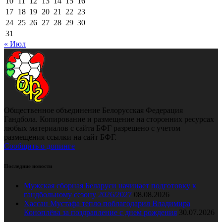
10
11
12
13
14
15
16
17
18
19
20
21
22
23
24
25
26
27
28
29
30
31
« Июл
Общественное объединение Белорусская Федерация
Гандбола. Копирование и размещение на сторонних ресурсах
любых материалов с сайта БФГ разрешено с учетом
размещения ссылки на сайт БФГ.
Сообщить о допинге
Последние новости
Мужская сборная Беларуси начинает подготовку к
гандбольному сезону 2026/2027
08.08.2026
Хассан Мустафа тепло поблагодарил Владимира
Коноплёва за поздравление с днем рождения
30.07.2026