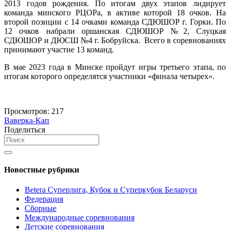
2013 годов рождения. По итогам двух этапов лидирует
команда минского РЦОРа, в активе которой 18 очков. На
второй позиции с 14 очками команда СДЮШОР г. Горки. По
12 очков набрали оршанская СДЮШОР №2, Слуцкая
СДЮШОР и ДЮСШ №4 г. Бобруйска. Всего в соревнованиях
принимают участие 13 команд.
В мае 2023 года в Минске пройдут игры третьего этапа, по
итогам которого определятся участники «финала четырех».
Просмотров:
217
Ваверка-Кап
Поделиться
Новостные рубрики
Betera Суперлига, Кубок и Суперкубок Беларуси
Федерация
Сборные
Международные соревнования
Детские соревнования