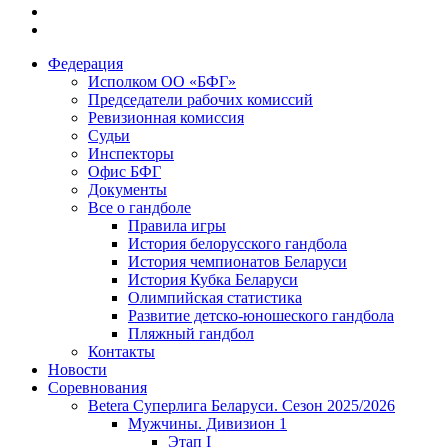
Федерация
Исполком ОО «БФГ»
Председатели рабочих комиссий
Ревизионная комиссия
Судьи
Инспекторы
Офис БФГ
Документы
Все о гандболе
Правила игры
История белорусского гандбола
История чемпионатов Беларуси
История Кубка Беларуси
Олимпийская статистика
Развитие детско-юношеского гандбола
Пляжный гандбол
Контакты
Новости
Соревнования
Betera Суперлига Беларуси. Сезон 2025/2026
Мужчины. Дивизион 1
Этап I