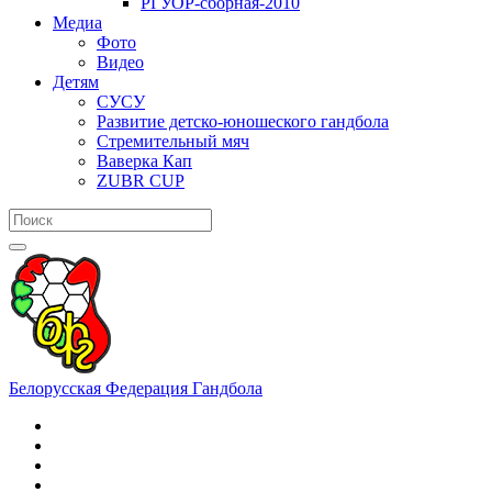
РГУОР-сборная-2010
Медиа
Фото
Видео
Детям
СУСУ
Развитие детско-юношеского гандбола
Стремительный мяч
Ваверка Кап
ZUBR CUP
Белорусская Федерация Гандбола