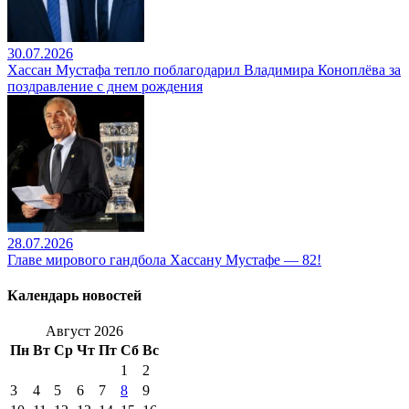
30.07.2026
Хассан Мустафа тепло поблагодарил Владимира Коноплёва за
поздравление с днем рождения
28.07.2026
Главе мирового гандбола Хассану Мустафе — 82!
Календарь новостей
Август 2026
Пн
Вт
Ср
Чт
Пт
Сб
Вс
1
2
3
4
5
6
7
8
9