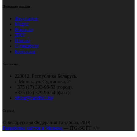
Полезные ссылки
Федерация
Медиа
Новости
ДЮГ
Школы
О гандболе
Контакты
Контакты
220012, Республика Беларусь,
г. Минск, ул. Сурганова, 2
+375 (17) 393-96-53 (город),
+375 (17) 379-96-54 (факс)
office@handball.by
Contact
© Белорусская Федерация Гандбола, 2019
Разработка сайтов в Минске
— ITG-SOFT </>