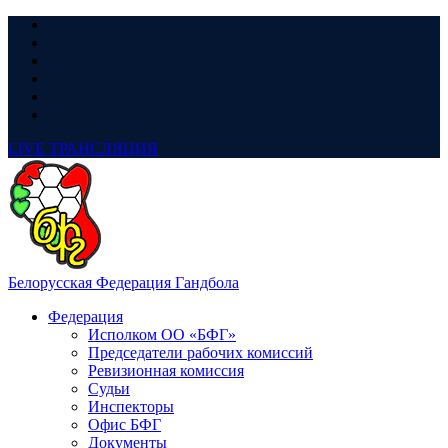
LIVE
ТРАНСЛЯЦИЯ
Белорусская Федерация Гандбола
Федерация
Исполком ОО «БФГ»
Председатели рабочих комиссий
Ревизионная комиссия
Судьи
Инспекторы
Офис БФГ
Документы