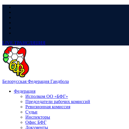
LIVE
ТРАНСЛЯЦИЯ
Белорусская Федерация Гандбола
Федерация
Исполком ОО «БФГ»
Председатели рабочих комиссий
Ревизионная комиссия
Судьи
Инспекторы
Офис БФГ
Документы