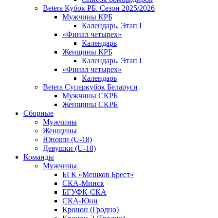
Betera Кубок РБ. Сезон 2025/2026
Мужчины КРБ
Календарь. Этап I
«Финал четырех»
Календарь
Женщины КРБ
Календарь. Этап I
«Финал четырех»
Календарь
Betera Суперкубок Беларуси
Мужчины СКРБ
Женщины СКРБ
Сборные
Мужчины
Женщины
Юноши (U-18)
Девушки (U-18)
Команды
Мужчины
БГК «Мешков Брест»
СКА-Минск
БГУФК-СКА
СКА-Юни
Кронон (Гродно)