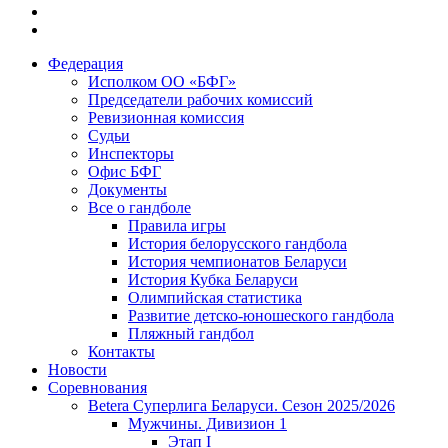
Федерация
Исполком ОО «БФГ»
Председатели рабочих комиссий
Ревизионная комиссия
Судьи
Инспекторы
Офис БФГ
Документы
Все о гандболе
Правила игры
История белорусского гандбола
История чемпионатов Беларуси
История Кубка Беларуси
Олимпийская статистика
Развитие детско-юношеского гандбола
Пляжный гандбол
Контакты
Новости
Соревнования
Betera Суперлига Беларуси. Сезон 2025/2026
Мужчины. Дивизион 1
Этап I