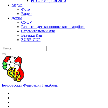
РГУОР-сборная-2010
Медиа
Фото
Видео
Детям
СУСУ
Развитие детско-юношеского гандбола
Стремительный мяч
Ваверка Кап
ZUBR CUP
Белорусская Федерация Гандбола