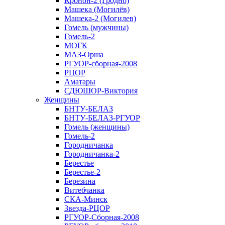
Кронон-2 (Гродно)
Машека (Могилёв)
Машека-2 (Могилев)
Гомель (мужчины)
Гомель-2
МОГК
МАЗ-Орша
РГУОР-сборная-2008
РЦОР
Аматары
СДЮШОР-Виктория
Женщины
БНТУ-БЕЛАЗ
БНТУ-БЕЛАЗ-РГУОР
Гомель (женщины)
Гомель-2
Городничанка
Городничанка-2
Берестье
Берестье-2
Березина
Витебчанка
СКА-Минск
Звезда-РЦОР
РГУОР-Сборная-2008