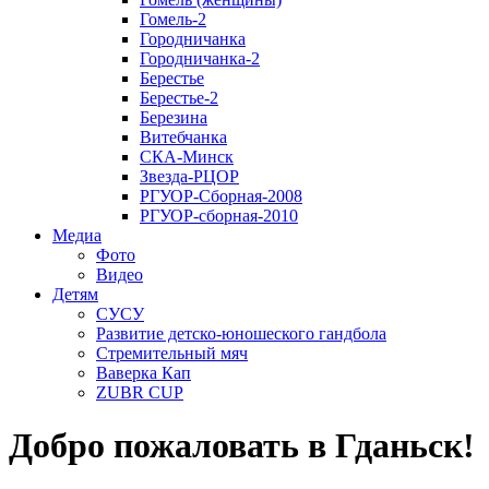
Гомель-2
Городничанка
Городничанка-2
Берестье
Берестье-2
Березина
Витебчанка
СКА-Минск
Звезда-РЦОР
РГУОР-Сборная-2008
РГУОР-сборная-2010
Медиа
Фото
Видео
Детям
СУСУ
Развитие детско-юношеского гандбола
Стремительный мяч
Ваверка Кап
ZUBR CUP
Добро пожаловать в Гданьск!