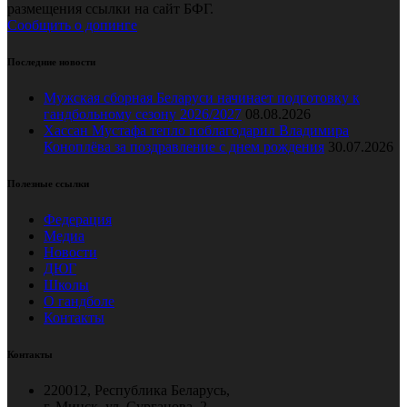
размещения ссылки на сайт БФГ.
Сообщить о допинге
Последние новости
Мужская сборная Беларуси начинает подготовку к
гандбольному сезону 2026/2027
08.08.2026
Хассан Мустафа тепло поблагодарил Владимира
Коноплёва за поздравление с днем рождения
30.07.2026
Полезные ссылки
Федерация
Медиа
Новости
ДЮГ
Школы
О гандболе
Контакты
Контакты
220012, Республика Беларусь,
г. Минск, ул. Сурганова, 2