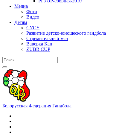
РГУОР-сборная-2010
Медиа
Фото
Видео
Детям
СУСУ
Развитие детско-юношеского гандбола
Стремительный мяч
Ваверка Кап
ZUBR CUP
Белорусская Федерация Гандбола