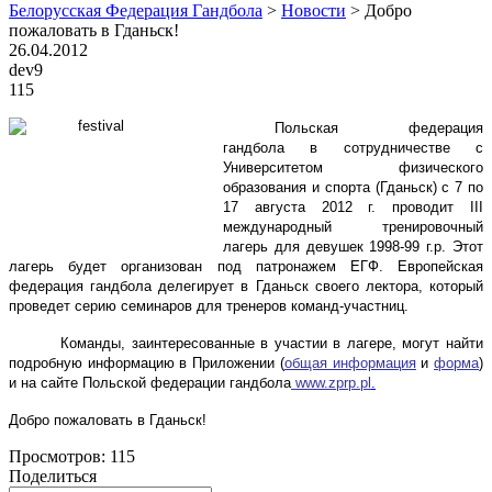
Белорусская Федерация Гандбола
>
Новости
>
Добро
пожаловать в Гданьск!
26.04.2012
dev9
115
Польская федерация
гандбола в сотрудничестве с
Университетом физического
образования и спорта (Гданьск) с 7 по
17 августа 2012 г. проводит III
международный тренировочный
лагерь для девушек 1998-99 г.р. Этот
лагерь будет организован под патронажем ЕГФ. Европейская
федерация гандбола делегирует в Гданьск своего лектора, который
проведет серию семинаров для тренеров команд-участниц.
Команды, заинтересованные в участии в лагере, могут найти
подробную информацию в Приложении (
общая информация
и
форма
)
и на сайте Польской федерации гандбола
www.zprp.pl
.
Добро пожаловать в Гданьск!
Просмотров:
115
Поделиться