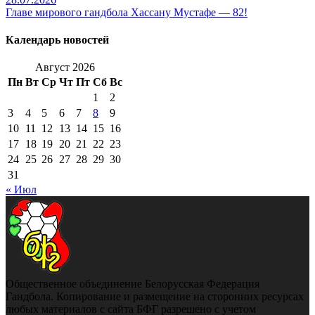
Главе мирового гандбола Хассану Мустафе — 82!
Календарь новостей
Август 2026
Пн
Вт
Ср
Чт
Пт
Сб
Вс
1
2
3
4
5
6
7
8
9
10
11
12
13
14
15
16
17
18
19
20
21
22
23
24
25
26
27
28
29
30
31
« Июл
Общественное объединение Белорусская Федерация
Гандбола. Копирование и размещение на сторонних ресурсах
любых материалов с сайта БФГ разрешено с учетом