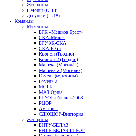
Женщины
Юноши (U-18)
Девушки (U-18)
Команды
Мужчины
БГК «Мешков Брест»
СКА-Минск
БГУФК-СКА
СКА-Юни
Кронон (Гродно)
Кронон-2 (Гродно)
Машека (Могилёв)
Машека-2 (Могилев)
Гомель (мужчины)
Гомель-2
МОГК
МАЗ-Орша
РГУОР-сборная-2008
РЦОР
Аматары
СДЮШОР-Виктория
Женщины
БНТУ-БЕЛАЗ
БНТУ-БЕЛАЗ-РГУОР
Гомель (женщины)