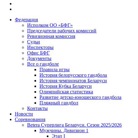
Федерация
Исполком ОО «БФГ»
Председатели рабочих комиссий
Ревизионная комиссия
Судьи
Инспекторы
Офис БФГ
Документы
Все о гандболе
Правила игры
История белорусского гандбола
История чемпионатов Беларуси
История Кубка Беларуси
Олимпийская статистика
Развитие детско-юношеского гандбола
Пляжный гандбол
Контакты
Новости
Соревнования
Betera Суперлига Беларуси. Сезон 2025/2026
Мужчины. Дивизион 1
Этап I