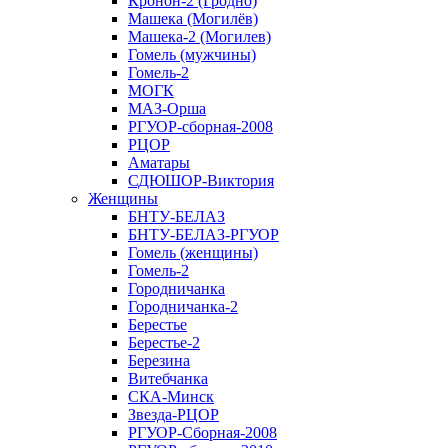
Кронон-2 (Гродно)
Машека (Могилёв)
Машека-2 (Могилев)
Гомель (мужчины)
Гомель-2
МОГК
МАЗ-Орша
РГУОР-сборная-2008
РЦОР
Аматары
СДЮШОР-Виктория
Женщины
БНТУ-БЕЛАЗ
БНТУ-БЕЛАЗ-РГУОР
Гомель (женщины)
Гомель-2
Городничанка
Городничанка-2
Берестье
Берестье-2
Березина
Витебчанка
СКА-Минск
Звезда-РЦОР
РГУОР-Сборная-2008