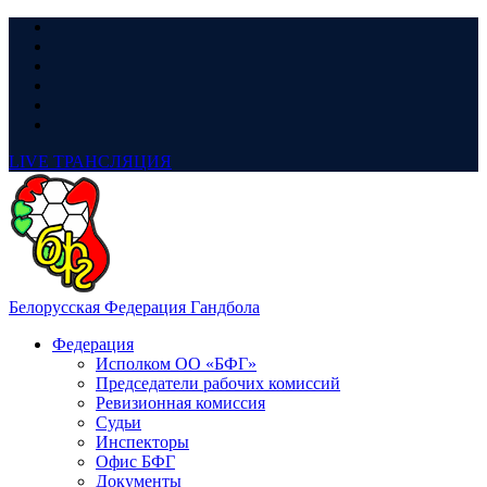
LIVE
ТРАНСЛЯЦИЯ
Белорусская Федерация Гандбола
Федерация
Исполком ОО «БФГ»
Председатели рабочих комиссий
Ревизионная комиссия
Судьи
Инспекторы
Офис БФГ
Документы