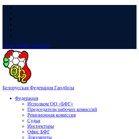
LIVE
ТРАНСЛЯЦИЯ
Белорусская Федерация Гандбола
Федерация
Исполком ОО «БФГ»
Председатели рабочих комиссий
Ревизионная комиссия
Судьи
Инспекторы
Офис БФГ
Документы