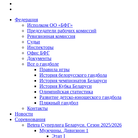
Федерация
Исполком ОО «БФГ»
Председатели рабочих комиссий
Ревизионная комиссия
Судьи
Инспекторы
Офис БФГ
Документы
Все о гандболе
Правила игры
История белорусского гандбола
История чемпионатов Беларуси
История Кубка Беларуси
Олимпийская статистика
Развитие детско-юношеского гандбола
Пляжный гандбол
Контакты
Новости
Соревнования
Betera Суперлига Беларуси. Сезон 2025/2026
Мужчины. Дивизион 1
Этап I