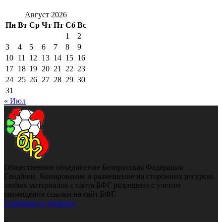
Август 2026
Пн
Вт
Ср
Чт
Пт
Сб
Вс
1
2
3
4
5
6
7
8
9
10
11
12
13
14
15
16
17
18
19
20
21
22
23
24
25
26
27
28
29
30
31
« Июл
Общественное объединение Белорусская Федерация
Гандбола. Копирование и размещение на сторонних ресурсах
любых материалов с сайта БФГ разрешено с учетом
размещения ссылки на сайт БФГ.
Сообщить о допинге