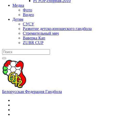
РГУОР-сборная-2010
Медиа
Фото
Видео
Детям
СУСУ
Развитие детско-юношеского гандбола
Стремительный мяч
Ваверка Кап
ZUBR CUP
Белорусская Федерация Гандбола