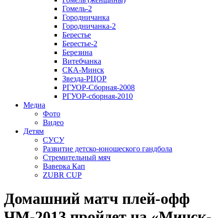
Гомель-2
Городничанка
Городничанка-2
Берестье
Берестье-2
Березина
Витебчанка
СКА-Минск
Звезда-РЦОР
РГУОР-Сборная-2008
РГУОР-сборная-2010
Медиа
Фото
Видео
Детям
СУСУ
Развитие детско-юношеского гандбола
Стремительный мяч
Ваверка Кап
ZUBR CUP
Домашний матч плей-офф
ЧМ-2013 пройдет на «Минск-