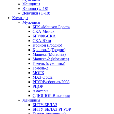
Женщины
Юноши (U-18)
Девушки (U-18)
Команды
Мужчины
БГК «Мешков Брест»
СКА-Минск
БГУФК-СКА
СКА-Юни
Кронон (Гродно)
Кронон-2 (Гродно)
Машека (Могилёв)
Машека-2 (Могилев)
Гомель (мужчины)
Гомель-2
МОГК
МАЗ-Орша
РГУОР-сборная-2008
РЦОР
Аматары
СДЮШОР-Виктория
Женщины
БНТУ-БЕЛАЗ
БНТУ-БЕЛАЗ-РГУОР
Гомель (женщины)