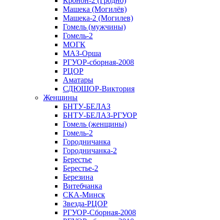
Кронон-2 (Гродно)
Машека (Могилёв)
Машека-2 (Могилев)
Гомель (мужчины)
Гомель-2
МОГК
МАЗ-Орша
РГУОР-сборная-2008
РЦОР
Аматары
СДЮШОР-Виктория
Женщины
БНТУ-БЕЛАЗ
БНТУ-БЕЛАЗ-РГУОР
Гомель (женщины)
Гомель-2
Городничанка
Городничанка-2
Берестье
Берестье-2
Березина
Витебчанка
СКА-Минск
Звезда-РЦОР
РГУОР-Сборная-2008