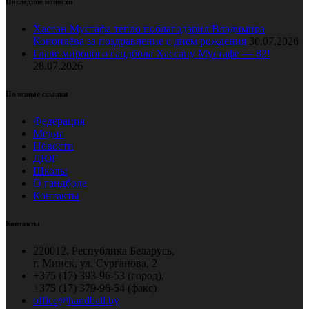
Последние новости
Хассан Мустафа тепло поблагодарил Владимира
Коноплёва за поздравление с днем рождения
30.07.2026
Главе мирового гандбола Хассану Мустафе — 82!
28.07.2026
Полезные ссылки
Федерация
Медиа
Новости
ДЮГ
Школы
О гандболе
Контакты
Контакты
220012, Республика Беларусь,
г. Минск, ул. Сурганова, 2
+375 (17) 393-96-53 (город),
+375 (17) 379-96-54 (факс)
office@handball.by