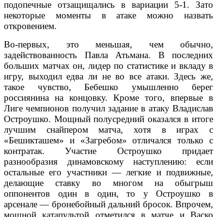
подопечные отзащищались в вариации 5-1. Зато
некоторые моменты в атаке можно назвать
откровением.
Во-первых, это меньшая, чем обычно,
задействованность Павла Атьмана. В последних
больших матчах он, лидер по статистике и вкладу в
игру, выходил едва ли не во все атаки. Здесь же,
такое чувство, Бебешко умышленно берег
россиянина на концовку. Кроме того, впервые в
Лиге чемпионов получил задание в атаку Владислав
Остроушко. Мощный полусредний оказался в итоге
лучшим снайпером матча, хотя в играх с
«Бешикташем» и «Загребом» отличался только с
контратак. Участие Остроушко придает
разнообразия динамовскому наступлению: если
остальные его участники — легкие и подвижные,
делающие ставку во многом на обыгрыш
оппонентов один в один, то у Остроушко в
арсенале — бронебойный дальний бросок. Впрочем,
мощной катапультой отметился в матче и Васко