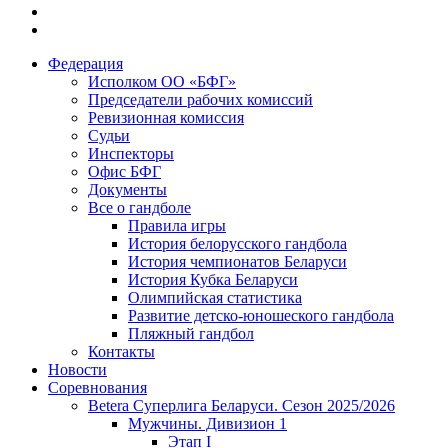
Федерация
Исполком ОО «БФГ»
Председатели рабочих комиссий
Ревизионная комиссия
Судьи
Инспекторы
Офис БФГ
Документы
Все о гандболе
Правила игры
История белорусского гандбола
История чемпионатов Беларуси
История Кубка Беларуси
Олимпийская статистика
Развитие детско-юношеского гандбола
Пляжный гандбол
Контакты
Новости
Соревнования
Betera Суперлига Беларуси. Сезон 2025/2026
Мужчины. Дивизион 1
Этап I