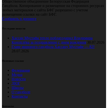
Общественное объединение Белорусская Федерация
Гандбола. Копирование и размещение на сторонних ресурсах
любых материалов с сайта БФГ разрешено с учетом
размещения ссылки на сайт БФГ.
Сообщить о допинге
Последние новости
Хассан Мустафа тепло поблагодарил Владимира
Коноплёва за поздравление с днем рождения
30.07.2026
Главе мирового гандбола Хассану Мустафе — 82!
28.07.2026
Полезные ссылки
Федерация
Медиа
Новости
ДЮГ
Школы
О гандболе
Контакты
Контакты