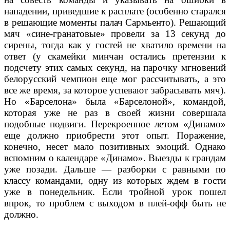
нападении, приведшие к расплате (особенно старался
в решающие моменты палач Сармьенто). Решающий
мяч «сине-гранатовые» провели за 13 секунд до
сирены, тогда как у гостей не хватило времени на
ответ (у скамейки минчан остались претензии к
подсчету этих самых секунд, на парочку мгновений
белорусский чемпион еще мог рассчитывать, а это
все же время, за которое успевают забрасывать мяч).
Но «Барселона» была «Барселоной», командой,
которая уже не раз в своей жизни совершала
подобные подвиги. Перекроенное летом «Динамо»
еще должно приобрести этот опыт. Поражение,
конечно, несет мало позитивных эмоций. Однако
вспомним о календаре «Динамо». Выезды к грандам
уже позади. Дальше — разборки с равными по
классу командами, одну из которых ждем в гости
уже в понедельник. Если тройной урок пошел
впрок, то проблем с выходом в плей-офф быть не
должно.