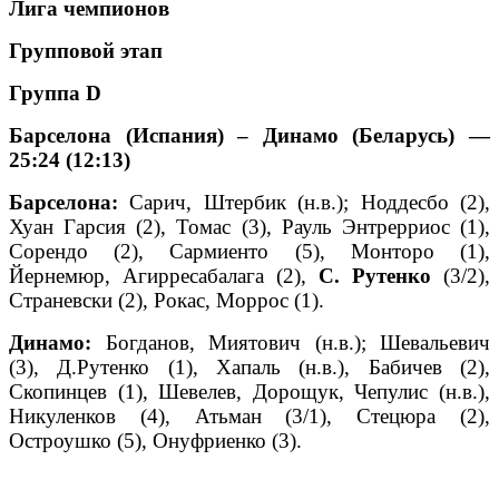
Лига чемпионов
Групповой этап
Группа D
Барселона (Испания) – Динамо (Беларусь) —
25:24 (12:13)
Барселона:
Сарич, Штербик (н.в.); Ноддесбо (2),
Хуан Гарсия (2), Томас (3), Рауль Энтрерриос (1),
Сорендо (2), Сармиенто (5), Монторо (1),
Йернемюр, Агирресабалага (2),
С. Рутенко
(3/2),
Страневски (2), Рокас, Моррос (1).
Динамо:
Богданов, Миятович (н.в.); Шевальевич
(3), Д.Рутенко (1), Хапаль (н.в.), Бабичев (2),
Скопинцев (1), Шевелев, Дорощук, Чепулис (н.в.),
Никуленков (4), Атьман (3/1), Стецюра (2),
Остроушко (5), Онуфриенко (3).