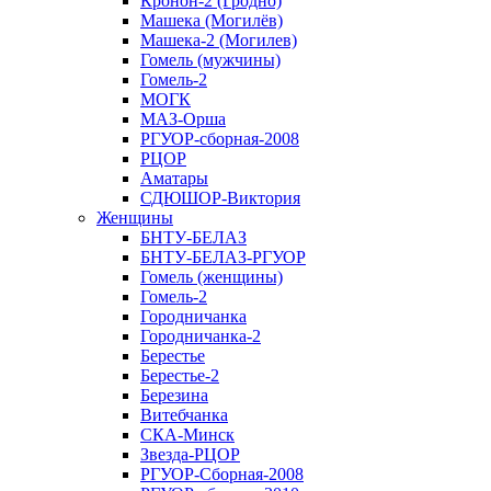
Кронон-2 (Гродно)
Машека (Могилёв)
Машека-2 (Могилев)
Гомель (мужчины)
Гомель-2
МОГК
МАЗ-Орша
РГУОР-сборная-2008
РЦОР
Аматары
СДЮШОР-Виктория
Женщины
БНТУ-БЕЛАЗ
БНТУ-БЕЛАЗ-РГУОР
Гомель (женщины)
Гомель-2
Городничанка
Городничанка-2
Берестье
Берестье-2
Березина
Витебчанка
СКА-Минск
Звезда-РЦОР
РГУОР-Сборная-2008