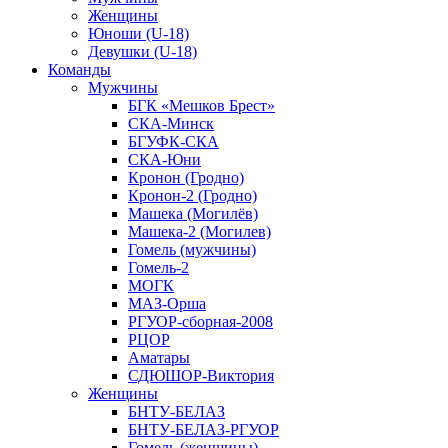
Женщины
Юноши (U-18)
Девушки (U-18)
Команды
Мужчины
БГК «Мешков Брест»
СКА-Минск
БГУФК-СКА
СКА-Юни
Кронон (Гродно)
Кронон-2 (Гродно)
Машека (Могилёв)
Машека-2 (Могилев)
Гомель (мужчины)
Гомель-2
МОГК
МАЗ-Орша
РГУОР-сборная-2008
РЦОР
Аматары
СДЮШОР-Виктория
Женщины
БНТУ-БЕЛАЗ
БНТУ-БЕЛАЗ-РГУОР
Гомель (женщины)