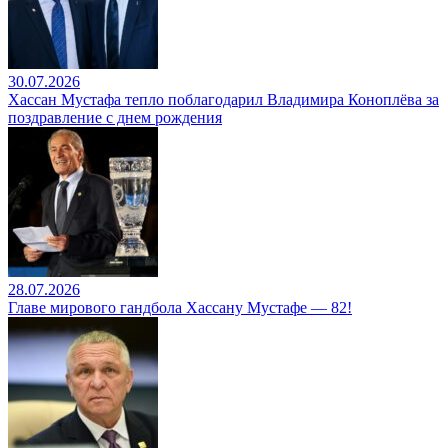
30.07.2026
Хассан Мустафа тепло поблагодарил Владимира Коноплёва за
поздравление с днем рождения
28.07.2026
Главе мирового гандбола Хассану Мустафе — 82!