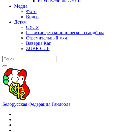
РГУОР-сборная-2010
Медиа
Фото
Видео
Детям
СУСУ
Развитие детско-юношеского гандбола
Стремительный мяч
Ваверка Кап
ZUBR CUP
Белорусская Федерация Гандбола