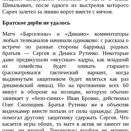
Шевальевич, после одного из выстрелов которого
Сарич залетел за линию ворот вместе с мячом.
Братское дерби не удалось
Матч «Барселоны» и «Динамо» комментаторы
любых телеканалов начинали одинаково: с рассказа о
встрече по разные стороны баррикад родных
братьев — Сергея и Дениса Рутенко. Некоторые
даже предвкушали «вкусные» кадры, как младший
из семейства будет опекать старшего
(рассматривался тактический вариант, когда
выдвинутым защитником будет являться как раз
динамовский левша). Но на протяжении всех 60
минут в обороне на позиции, которую обычно
занимает у «бело-синих» Иван Бровко, действовал
Олег Скопицнев. Братья Рутенко же в объектив
видеокамер вместе попали от силы однажды: Денис
помогал другому защитнику сдержать Сергея. Что
касается игры обоих, то матч в актив не занесет ни
один, ни второй. Динамовцы вообще не активно