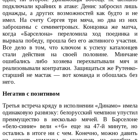
подключали крайних в атаке: Денис забросил лишь
однажды, а других возможностей как будто и не
имел. На счету Сергея три мяча, но два из них
заброшены с семиметровых. Концовка же матча,
когда «Барселона» переломила ход поединка и
вырвала победу, прошла без его активного участия.
Все дело в том, что ключом к успеху каталонцев
стали действия на своей половине. Минчане
ошибались либо хозяева перехватывали мяч и
реализовывали контратаки. Защищаться же Рутенко-
старший не мастак — вот команда и обошлась без
него.
Негатив с позитивом
Третья встреча кряду в исполнении «Динамо» имела
одинаковую развязку: белорусский чемпион упустил
преимущество в несколько мячей. В Барселоне
«бело-синие» вели «+6» еще на 47-й минуте, но
остались в итоге ни с чем. Конечно, можно давить
на совесть команды и указывать на ошибки в