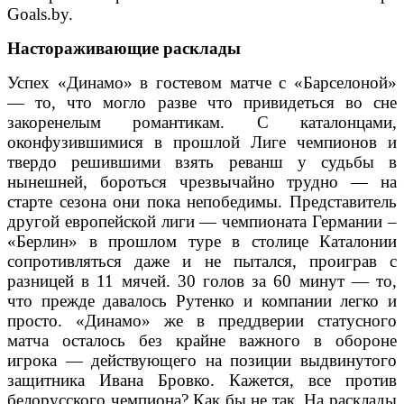
Goals.by.
Настораживающие расклады
Успех «Динамо» в гостевом матче с «Барселоной»
— то, что могло разве что привидеться во сне
закоренелым романтикам. С каталонцами,
оконфузившимися в прошлой Лиге чемпионов и
твердо решившими взять реванш у судьбы в
нынешней, бороться чрезвычайно трудно — на
старте сезона они пока непобедимы. Представитель
другой европейской лиги — чемпионата Германии –
«Берлин» в прошлом туре в столице Каталонии
сопротивляться даже и не пытался, проиграв с
разницей в 11 мячей. 30 голов за 60 минут — то,
что прежде давалось Рутенко и компании легко и
просто. «Динамо» же в преддверии статусного
матча осталось без крайне важного в обороне
игрока — действующего на позиции выдвинутого
защитника Ивана Бровко. Кажется, все против
белорусского чемпиона? Как бы не так. На расклады