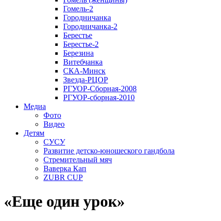
Гомель-2
Городничанка
Городничанка-2
Берестье
Берестье-2
Березина
Витебчанка
СКА-Минск
Звезда-РЦОР
РГУОР-Сборная-2008
РГУОР-сборная-2010
Медиа
Фото
Видео
Детям
СУСУ
Развитие детско-юношеского гандбола
Стремительный мяч
Ваверка Кап
ZUBR CUP
«Еще один урок»