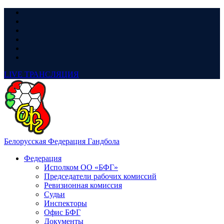
LIVE
ТРАНСЛЯЦИЯ
Белорусская Федерация Гандбола
Федерация
Исполком ОО «БФГ»
Председатели рабочих комиссий
Ревизионная комиссия
Судьи
Инспекторы
Офис БФГ
Документы