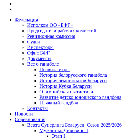
Федерация
Исполком ОО «БФГ»
Председатели рабочих комиссий
Ревизионная комиссия
Судьи
Инспекторы
Офис БФГ
Документы
Все о гандболе
Правила игры
История белорусского гандбола
История чемпионатов Беларуси
История Кубка Беларуси
Олимпийская статистика
Развитие детско-юношеского гандбола
Пляжный гандбол
Контакты
Новости
Соревнования
Betera Суперлига Беларуси. Сезон 2025/2026
Мужчины. Дивизион 1
Этап I