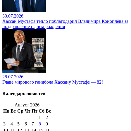
30.07.2026
Хассан Мустафа тепло поблагодарил Владимира Коноплёва за
поздравление с днем рождения
28.07.2026
Главе мирового гандбола Хассану Мустафе — 82!
Календарь новостей
Август 2026
Пн
Вт
Ср
Чт
Пт
Сб
Вс
1
2
3
4
5
6
7
8
9
10
11
12
13
14
15
16