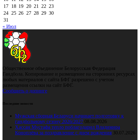
17
18
19
20
21
22
23
24
25
26
27
28
29
30
31
« Июл
Общественное объединение Белорусская Федерация
Гандбола. Копирование и размещение на сторонних ресурсах
любых материалов с сайта БФГ разрешено с учетом
размещения ссылки на сайт БФГ.
Сообщить о допинге
Последние новости
Мужская сборная Беларуси начинает подготовку к
гандбольному сезону 2026/2027
08.08.2026
Хассан Мустафа тепло поблагодарил Владимира
Коноплёва за поздравление с днем рождения
30.07.2026