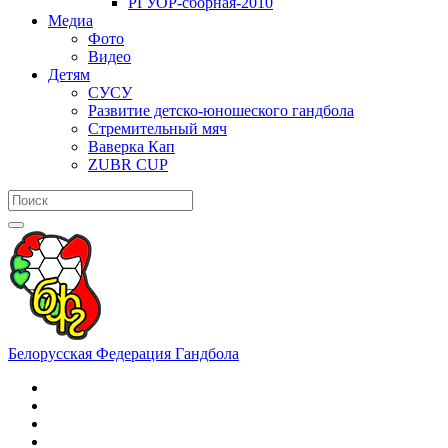
РГУОР-сборная-2010
Медиа
Фото
Видео
Детям
СУСУ
Развитие детско-юношеского гандбола
Стремительный мяч
Ваверка Кап
ZUBR CUP
Белорусская Федерация Гандбола