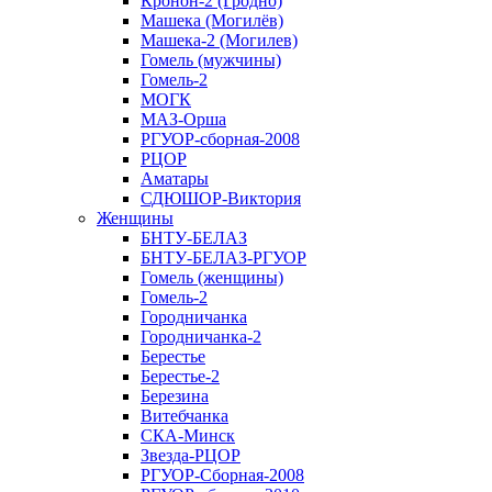
Кронон-2 (Гродно)
Машека (Могилёв)
Машека-2 (Могилев)
Гомель (мужчины)
Гомель-2
МОГК
МАЗ-Орша
РГУОР-сборная-2008
РЦОР
Аматары
СДЮШОР-Виктория
Женщины
БНТУ-БЕЛАЗ
БНТУ-БЕЛАЗ-РГУОР
Гомель (женщины)
Гомель-2
Городничанка
Городничанка-2
Берестье
Берестье-2
Березина
Витебчанка
СКА-Минск
Звезда-РЦОР
РГУОР-Сборная-2008