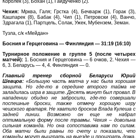
Королёк (3), Бохан (1), Гайдученко (2).
Чехия:
Мрква, Галя;
Грстка (4), Бечварж (1), Горак (3),
Кашпарек (8), Бабак (4), Чип (1), Петровски (4), Ванчо,
Здрагала (1), Партцель, Солак, Ужек, Мубензем, Земан.
Тузла, с/к «Мейдан»
Босния и Герцеговина — Финляндия — 31:19 (16:10)
Турнирное положение в группе 5 (после четырех
матчей):
1. Босния и Герцеговина — 6 очков, 2. Чехия —
6, 3. Беларусь — 4, 4. Финляндия — 0.
Главный тренер сборной Беларуси Юрий
Шевцов:
«Большую часть матча у нас была хорошая
защита. Но где-то в середине второго тайма не
заладилась игра в защите. Десять минут был провал. В
нападении обидно не забросили, где-то совершали
поспешные броски, также отмечу хорошую игру
чешского вратаря. Не хватило бросков Влада Кулеша с
задней линии. Возможно он еще не набрал
оптимальную форму после травмы. Чехия – довольна
сильная команда. Но она сопоставима нам по силам.
Оба матчи были равны по счету и показали, что
команды могут выиграть на выезде и проиграть дома.