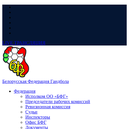
LIVE
ТРАНСЛЯЦИЯ
Белорусская Федерация Гандбола
Федерация
Исполком ОО «БФГ»
Председатели рабочих комиссий
Ревизионная комиссия
Судьи
Инспекторы
Офис БФГ
Документы