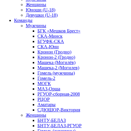
Женщины
Юноши (U-18)
Девушки (U-18)
Команды
Мужчины
БГК «Мешков Брест»
СКА-Минск
БГУФК-СКА
СКА-Юни
Кронон (Гродно)
Кронон-2 (Гродно)
Машека (Могилёв)
Машека-2 (Могилев)
Гомель (мужчины)
Гомель-2
МОГК
МАЗ-Орша
РГУОР-сборная-2008
РЦОР
Аматары
СДЮШОР-Виктория
Женщины
БНТУ-БЕЛАЗ
БНТУ-БЕЛАЗ-РГУОР
Гомель (женщины)