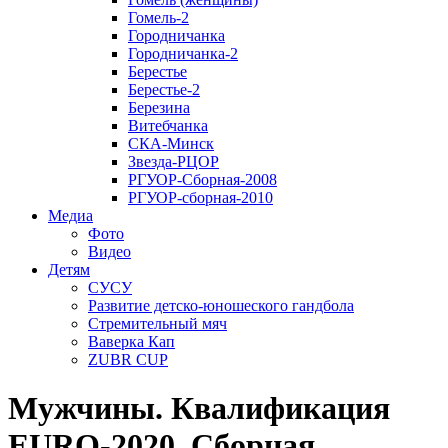
Гомель-2
Городничанка
Городничанка-2
Берестье
Берестье-2
Березина
Витебчанка
СКА-Минск
Звезда-РЦОР
РГУОР-Сборная-2008
РГУОР-сборная-2010
Медиа
Фото
Видео
Детям
СУСУ
Развитие детско-юношеского гандбола
Стремительный мяч
Ваверка Кап
ZUBR CUP
Мужчины. Квалификация
EURO-2020. Сборная