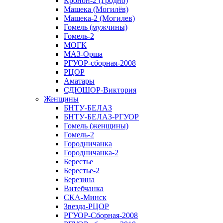
Кронон-2 (Гродно)
Машека (Могилёв)
Машека-2 (Могилев)
Гомель (мужчины)
Гомель-2
МОГК
МАЗ-Орша
РГУОР-сборная-2008
РЦОР
Аматары
СДЮШОР-Виктория
Женщины
БНТУ-БЕЛАЗ
БНТУ-БЕЛАЗ-РГУОР
Гомель (женщины)
Гомель-2
Городничанка
Городничанка-2
Берестье
Берестье-2
Березина
Витебчанка
СКА-Минск
Звезда-РЦОР
РГУОР-Сборная-2008