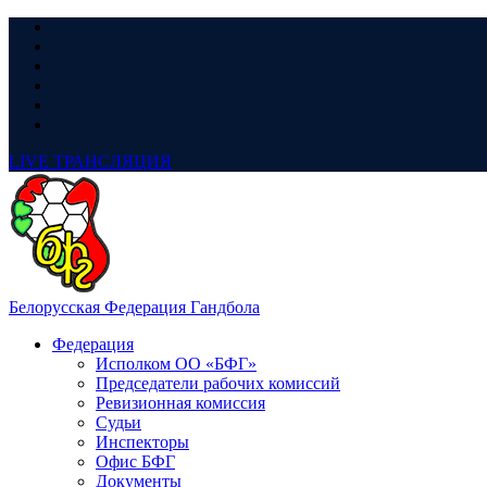
LIVE
ТРАНСЛЯЦИЯ
Белорусская Федерация Гандбола
Федерация
Исполком ОО «БФГ»
Председатели рабочих комиссий
Ревизионная комиссия
Судьи
Инспекторы
Офис БФГ
Документы