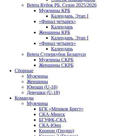
Betera Кубок РБ. Сезон 2025/2026
Мужчины КРБ
Календарь. Этап I
«Финал четырех»
Календарь
Женщины КРБ
Календарь. Этап I
«Финал четырех»
Календарь
Betera Суперкубок Беларуси
Мужчины СКРБ
Женщины СКРБ
Сборные
Мужчины
Женщины
Юноши (U-18)
Девушки (U-18)
Команды
Мужчины
БГК «Мешков Брест»
СКА-Минск
БГУФК-СКА
СКА-Юни
Кронон (Гродно)