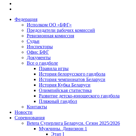
Федерация
Исполком ОО «БФГ»
Председатели рабочих комиссий
Ревизионная комиссия
Судьи
Инспекторы
Офис БФГ
Документы
Все о гандболе
Правила игры
История белорусского гандбола
История чемпионатов Беларуси
История Кубка Беларуси
Олимпийская статистика
Развитие детско-юношеского гандбола
Пляжный гандбол
Контакты
Новости
Соревнования
Betera Суперлига Беларуси. Сезон 2025/2026
Мужчины. Дивизион 1
Этап I