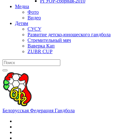
РГУОР-сборная-2010
Медиа
Фото
Видео
Детям
СУСУ
Развитие детско-юношеского гандбола
Стремительный мяч
Ваверка Кап
ZUBR CUP
Белорусская Федерация Гандбола