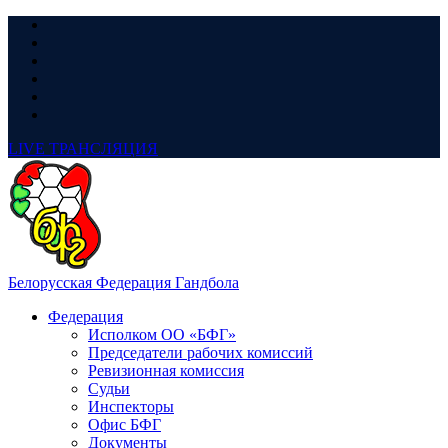
LIVE
ТРАНСЛЯЦИЯ
Белорусская Федерация Гандбола
Федерация
Исполком ОО «БФГ»
Председатели рабочих комиссий
Ревизионная комиссия
Судьи
Инспекторы
Офис БФГ
Документы