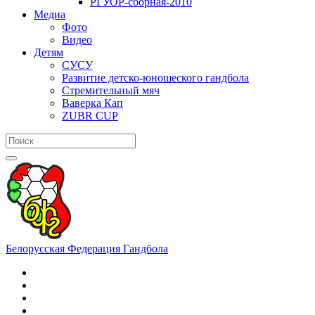
РГУОР-сборная-2010
Медиа
Фото
Видео
Детям
СУСУ
Развитие детско-юношеского гандбола
Стремительный мяч
Ваверка Кап
ZUBR CUP
Белорусская Федерация Гандбола