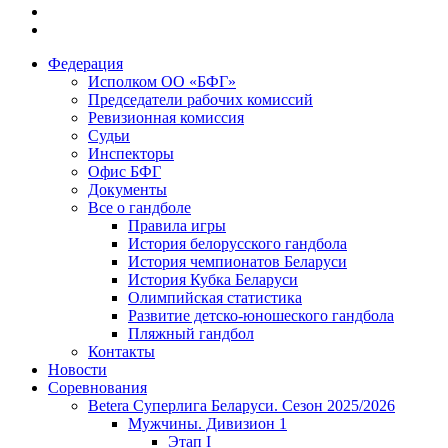
Федерация
Исполком ОО «БФГ»
Председатели рабочих комиссий
Ревизионная комиссия
Судьи
Инспекторы
Офис БФГ
Документы
Все о гандболе
Правила игры
История белорусского гандбола
История чемпионатов Беларуси
История Кубка Беларуси
Олимпийская статистика
Развитие детско-юношеского гандбола
Пляжный гандбол
Контакты
Новости
Соревнования
Betera Суперлига Беларуси. Сезон 2025/2026
Мужчины. Дивизион 1
Этап I