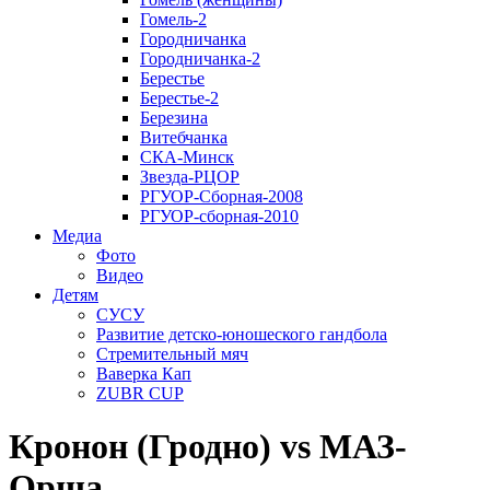
Гомель-2
Городничанка
Городничанка-2
Берестье
Берестье-2
Березина
Витебчанка
СКА-Минск
Звезда-РЦОР
РГУОР-Сборная-2008
РГУОР-сборная-2010
Медиа
Фото
Видео
Детям
СУСУ
Развитие детско-юношеского гандбола
Стремительный мяч
Ваверка Кап
ZUBR CUP
Кронон (Гродно) vs МАЗ-
Орша