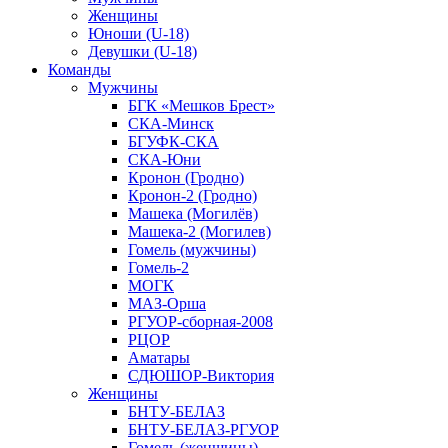
Женщины
Юноши (U-18)
Девушки (U-18)
Команды
Мужчины
БГК «Мешков Брест»
СКА-Минск
БГУФК-СКА
СКА-Юни
Кронон (Гродно)
Кронон-2 (Гродно)
Машека (Могилёв)
Машека-2 (Могилев)
Гомель (мужчины)
Гомель-2
МОГК
МАЗ-Орша
РГУОР-сборная-2008
РЦОР
Аматары
СДЮШОР-Виктория
Женщины
БНТУ-БЕЛАЗ
БНТУ-БЕЛАЗ-РГУОР
Гомель (женщины)