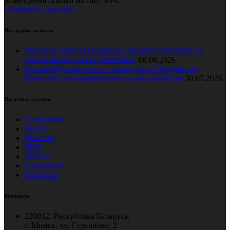
размещения ссылки на сайт БФГ.
Сообщить о допинге
Последние новости
Мужская сборная Беларуси начинает подготовку к
гандбольному сезону 2026/2027
08.08.2026
Хассан Мустафа тепло поблагодарил Владимира
Коноплёва за поздравление с днем рождения
30.07.2026
Полезные ссылки
Федерация
Медиа
Новости
ДЮГ
Школы
О гандболе
Контакты
Контакты
220012, Республика Беларусь,
г. Минск, ул. Сурганова, 2