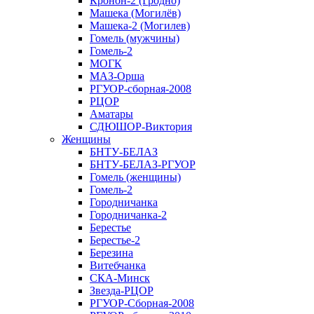
Кронон-2 (Гродно)
Машека (Могилёв)
Машека-2 (Могилев)
Гомель (мужчины)
Гомель-2
МОГК
МАЗ-Орша
РГУОР-сборная-2008
РЦОР
Аматары
СДЮШОР-Виктория
Женщины
БНТУ-БЕЛАЗ
БНТУ-БЕЛАЗ-РГУОР
Гомель (женщины)
Гомель-2
Городничанка
Городничанка-2
Берестье
Берестье-2
Березина
Витебчанка
СКА-Минск
Звезда-РЦОР
РГУОР-Сборная-2008