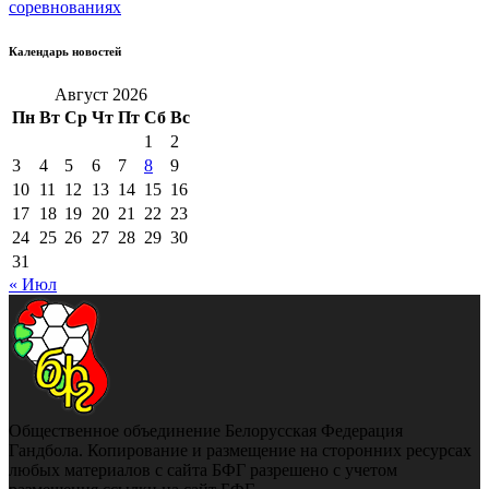
соревнованиях
Календарь новостей
Август 2026
Пн
Вт
Ср
Чт
Пт
Сб
Вс
1
2
3
4
5
6
7
8
9
10
11
12
13
14
15
16
17
18
19
20
21
22
23
24
25
26
27
28
29
30
31
« Июл
Общественное объединение Белорусская Федерация
Гандбола. Копирование и размещение на сторонних ресурсах
любых материалов с сайта БФГ разрешено с учетом