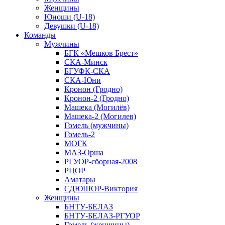
Женщины
Юноши (U-18)
Девушки (U-18)
Команды
Мужчины
БГК «Мешков Брест»
СКА-Минск
БГУФК-СКА
СКА-Юни
Кронон (Гродно)
Кронон-2 (Гродно)
Машека (Могилёв)
Машека-2 (Могилев)
Гомель (мужчины)
Гомель-2
МОГК
МАЗ-Орша
РГУОР-сборная-2008
РЦОР
Аматары
СДЮШОР-Виктория
Женщины
БНТУ-БЕЛАЗ
БНТУ-БЕЛАЗ-РГУОР
Гомель (женщины)