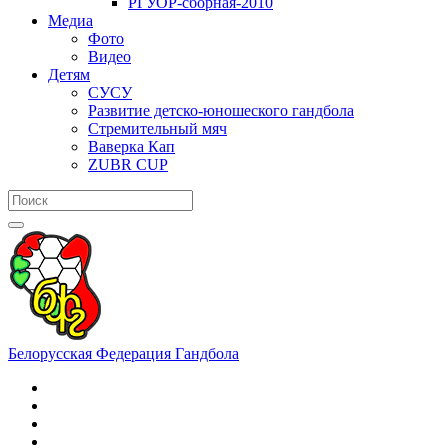
РГУОР-сборная-2010
Медиа
Фото
Видео
Детям
СУСУ
Развитие детско-юношеского гандбола
Стремительный мяч
Ваверка Кап
ZUBR CUP
Белорусская Федерация Гандбола