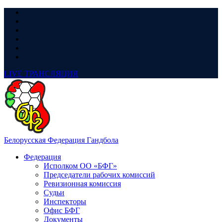
LIVE
ТРАНСЛЯЦИЯ
Белорусская Федерация Гандбола
Федерация
Исполком ОО «БФГ»
Председатели рабочих комиссий
Ревизионная комиссия
Судьи
Инспекторы
Офис БФГ
Документы