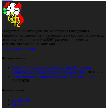
Общественное объединение Белорусская Федерация
Гандбола. Копирование и размещение на сторонних ресурсах
любых материалов с сайта БФГ разрешено с учетом
размещения ссылки на сайт БФГ.
Сообщить о допинге
Последние новости
Хассан Мустафа тепло поблагодарил Владимира
Коноплёва за поздравление с днем рождения
30.07.2026
Главе мирового гандбола Хассану Мустафе — 82!
28.07.2026
Полезные ссылки
Федерация
Медиа