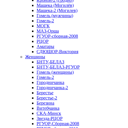
Кронон-2 (Гродно)
Машека (Могилёв)
Машека-2 (Могилев)
Гомель (мужчины)
Гомель-2
МОГК
МАЗ-Орша
РГУОР-сборная-2008
РЦОР
Аматары
СДЮШОР-Виктория
Женщины
БНТУ-БЕЛАЗ
БНТУ-БЕЛАЗ-РГУОР
Гомель (женщины)
Гомель-2
Городничанка
Городничанка-2
Берестье
Берестье-2
Березина
Витебчанка
СКА-Минск
Звезда-РЦОР
РГУОР-Сборная-2008