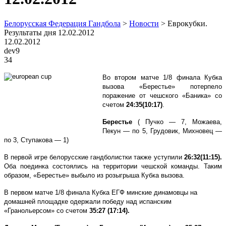
Белорусская Федерация Гандбола
>
Новости
>
Eврокубки.
Результаты дня 12.02.2012
12.02.2012
dev9
34
Во втором матче 1/8 финала Кубка
вызова «Берестье» потерпело
поражение от чешского «Баника» со
счетом
24:35(10:17)
.
Берестье
( Пучко — 7, Можаева,
Пекун — по 5, Грудовик, Михновец —
по 3, Ступакова — 1)
В первой игре белорусские гандболистки также уступили
26:32(11:15).
Оба поединка состоялись на территории чешской команды. Таким
образом, «Берестье» выбыло из розыгрыша Кубка вызова.
В первом матче 1/8 финала Кубка ЕГФ минские динамовцы на
домашней площадке одержали победу над испанским
«Гранольерсом» со счетом
35:27 (17:14).