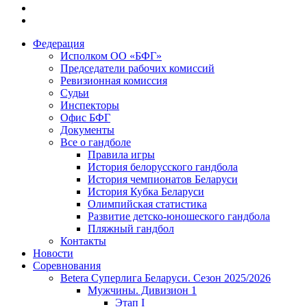
Федерация
Исполком ОО «БФГ»
Председатели рабочих комиссий
Ревизионная комиссия
Судьи
Инспекторы
Офис БФГ
Документы
Все о гандболе
Правила игры
История белорусского гандбола
История чемпионатов Беларуси
История Кубка Беларуси
Олимпийская статистика
Развитие детско-юношеского гандбола
Пляжный гандбол
Контакты
Новости
Соревнования
Betera Суперлига Беларуси. Сезон 2025/2026
Мужчины. Дивизион 1
Этап I