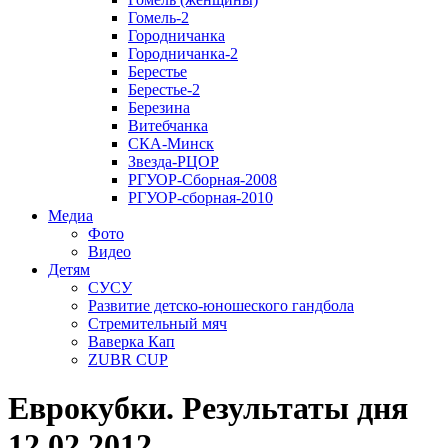
Гомель-2
Городничанка
Городничанка-2
Берестье
Берестье-2
Березина
Витебчанка
СКА-Минск
Звезда-РЦОР
РГУОР-Сборная-2008
РГУОР-сборная-2010
Медиа
Фото
Видео
Детям
СУСУ
Развитие детско-юношеского гандбола
Стремительный мяч
Ваверка Кап
ZUBR CUP
Eврокубки. Результаты дня
12.02.2012