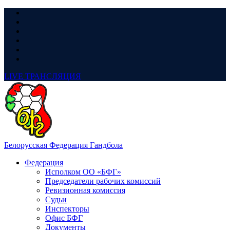
LIVE
ТРАНСЛЯЦИЯ
Белорусская Федерация Гандбола
Федерация
Исполком ОО «БФГ»
Председатели рабочих комиссий
Ревизионная комиссия
Судьи
Инспекторы
Офис БФГ
Документы