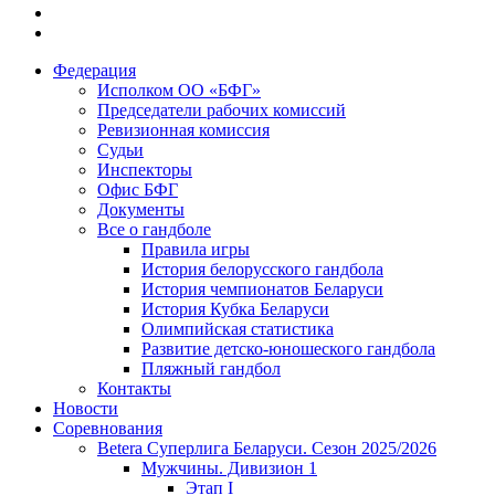
Федерация
Исполком ОО «БФГ»
Председатели рабочих комиссий
Ревизионная комиссия
Судьи
Инспекторы
Офис БФГ
Документы
Все о гандболе
Правила игры
История белорусского гандбола
История чемпионатов Беларуси
История Кубка Беларуси
Олимпийская статистика
Развитие детско-юношеского гандбола
Пляжный гандбол
Контакты
Новости
Соревнования
Betera Суперлига Беларуси. Сезон 2025/2026
Мужчины. Дивизион 1
Этап I