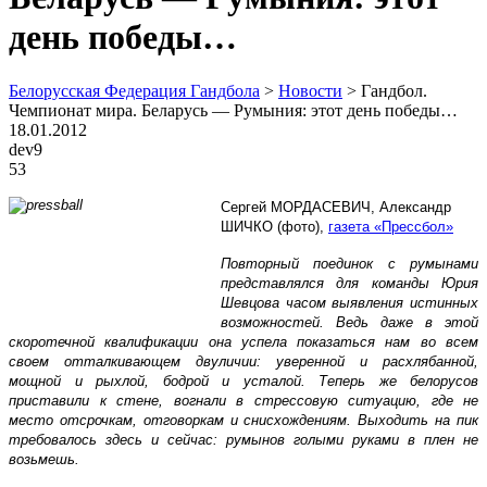
день победы…
Белорусская Федерация Гандбола
>
Новости
>
Гандбол.
Чемпионат мира. Беларусь — Румыния: этот день победы…
18.01.2012
dev9
53
Сергей МОРДАСЕВИЧ, Александр
ШИЧКО (фото),
газета «Прессбол»
Повторный поединок с румынами
представлялся для команды Юрия
Шевцова часом выявления истинных
возможностей. Ведь даже в этой
скоротечной квалификации она успела показаться нам во всем
своем отталкивающем двуличии: уверенной и расхлябанной,
мощной и рыхлой, бодрой и усталой. Теперь же белорусов
приставили к стене, вогнали в стрессовую ситуацию, где не
место отсрочкам, отговоркам и снисхождениям. Выходить на пик
требовалось здесь и сейчас: румынов голыми руками в плен не
возьмешь.