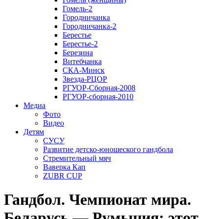
Гомель-2
Городничанка
Городничанка-2
Берестье
Берестье-2
Березина
Витебчанка
СКА-Минск
Звезда-РЦОР
РГУОР-Сборная-2008
РГУОР-сборная-2010
Медиа
Фото
Видео
Детям
СУСУ
Развитие детско-юношеского гандбола
Стремительный мяч
Ваверка Кап
ZUBR CUP
Гандбол. Чемпионат мира.
Беларусь — Румыния: этот