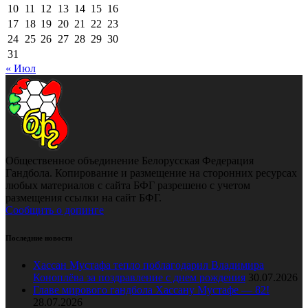
10
11
12
13
14
15
16
17
18
19
20
21
22
23
24
25
26
27
28
29
30
31
« Июл
Общественное объединение Белорусская Федерация
Гандбола. Копирование и размещение на сторонних ресурсах
любых материалов с сайта БФГ разрешено с учетом
размещения ссылки на сайт БФГ.
Сообщить о допинге
Последние новости
Хассан Мустафа тепло поблагодарил Владимира
Коноплёва за поздравление с днем рождения
30.07.2026
Главе мирового гандбола Хассану Мустафе — 82!
28.07.2026