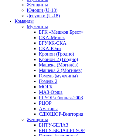
Женщины
Юноши (U-18)
Девушки (U-18)
Команды
Мужчины
БГК «Мешков Брест»
СКА-Минск
БГУФК-СКА
СКА-Юни
Кронон (Гродно)
Кронон-2 (Гродно)
Машека (Могилёв)
Машека-2 (Могилев)
Гомель (мужчины)
Гомель-2
МОГК
МАЗ-Орша
РГУОР-сборная-2008
РЦОР
Аматары
СДЮШОР-Виктория
Женщины
БНТУ-БЕЛАЗ
БНТУ-БЕЛАЗ-РГУОР
Гомель (женщины)