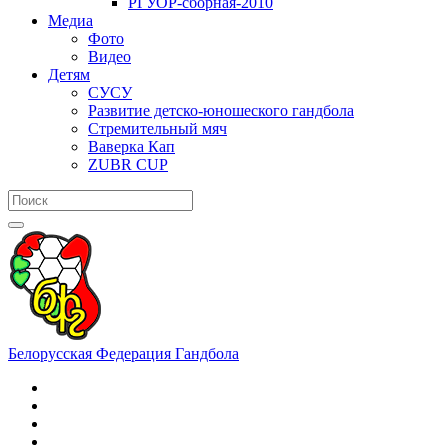
РГУОР-сборная-2010
Медиа
Фото
Видео
Детям
СУСУ
Развитие детско-юношеского гандбола
Стремительный мяч
Ваверка Кап
ZUBR CUP
Белорусская Федерация Гандбола