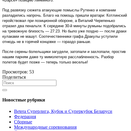
«Барсе» позицию линейного.
Под развязку сюжета атакующие помыслы Рутенко и компании
разладились напрочь. Благо на помощь пришли вратари: Котлинский
геройствовал при позиционной обороне, а Виталий Черепенько
отразил два пенальти. К середине 30-й минуты румыны подобрались
на тревожную близость — 27:23. Но было уже поздно — после драки
кулаками не машут. Соотечественники графа Дракулы уступили
отнюдь не в горячей концовке — гораздо раньше.
После серены болельщики загудели, затопали и захлопали, простив
нашим парням даже ту мимолетную расслабленность. Разбор
полетов будет позже — теперь только веселье!
Просмотров:
53
Поделиться
Новостные рубрики
Betera Суперлига, Кубок и Суперкубок Беларуси
Федерация
Сборные
Международные соревнования