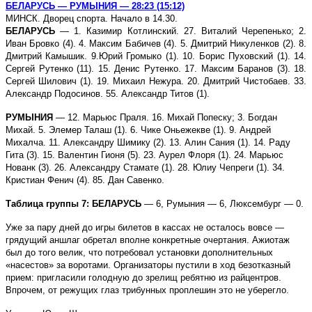
БЕЛАРУСЬ — РУМЫНИЯ — 28:23 (15:12)
МИНСК. Дворец спорта. Начало в 14.30.
БЕЛАРУСЬ
— 1. Казимир Котлинский. 27. Виталий Черепенько; 2.
Иван Бровко (4). 4. Максим Бабичев (4). 5. Дмитрий Никуленков (2). 8.
Дмитрий Камышик. 9.Юрий Громыко (1). 10. Борис Пуховский (1). 14.
Сергей Рутенко (11). 15. Денис Рутенко. 17. Максим Баранов (3). 18.
Сергей Шилович (1). 19. Михаил Нежура. 20. Дмитрий Чистобаев. 33.
Александр Подосинов. 55. Александр Титов (1).
РУМЫНИЯ
— 12. Марьюс Праля. 16. Михай Попеску; 3. Богдан
Михай. 5. Элемер Талаш (1). 6. Чике Оньежекве (1). 9. Андрей
Михалча. 11. Александру Шимику (2). 13. Алин Сания (1). 14. Раду
Гита (3). 15. Валентин Гионя (5). 23. Аурел Флоря (1). 24. Марьюс
Нованк (3). 26. Александру Стамате (1). 28. Юлиу Чепреги (1). 34.
Кристиан Фенич (4). 85. Дан Савенко.
Таблица группы 7: БЕЛАРУСЬ
— 6, Румыния — 6, Люксембург — 0.
Уже за пару дней до игры билетов в кассах не осталось вовсе —
грядущий аншлаг обретал вполне конкретные очертания. Ажиотаж
был до того велик, что потребовал установки дополнительных
«насестов» за воротами. Организаторы пустили в ход безотказный
прием: пригласили голодную до зрелищ ребятню из райцентров.
Впрочем, от режущих глаз трибунных проплешин это не уберегло.