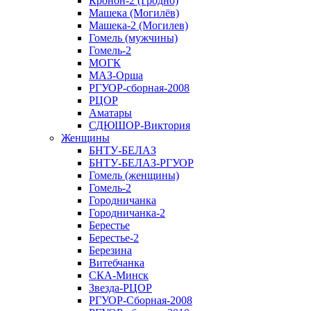
Кронон-2 (Гродно)
Машека (Могилёв)
Машека-2 (Могилев)
Гомель (мужчины)
Гомель-2
МОГК
МАЗ-Орша
РГУОР-сборная-2008
РЦОР
Аматары
СДЮШОР-Виктория
Женщины
БНТУ-БЕЛАЗ
БНТУ-БЕЛАЗ-РГУОР
Гомель (женщины)
Гомель-2
Городничанка
Городничанка-2
Берестье
Берестье-2
Березина
Витебчанка
СКА-Минск
Звезда-РЦОР
РГУОР-Сборная-2008