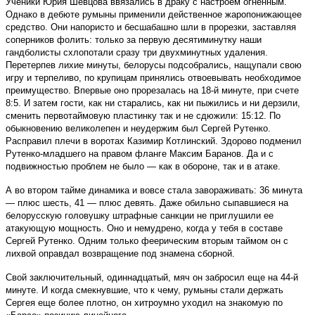
Ученики Юрия Шевцова ввязались в драку с настроем огненным.
Однако в дебюте румыны применили действенное жаропонижающее
средство. Они напористо и бесшабашно шли в прорезки, заставляя
соперников фолить: только за первую десятиминутку наши
гандболисты схлопотали сразу три двухминутных удаления.
Перетерпев лихие минуты, белорусы подсобрались, нащупали свою
игру и терпеливо, по крупицам принялись отвоевывать необходимое
преимущество. Впервые оно прорезалась на 18-й минуте, при счете
8:5. И затем гости, как ни старались, как ни пыжились и ни дерзили,
сменить первотаймовую пластинку так и не сдюжили: 15:12. По
обыкновению великолепен и неудержим был Сергей Рутенко.
Расправил плечи в воротах Казимир Котлинский. Здорово подменил
Рутенко-младшего на правом фланге Максим Баранов. Да и с
подвижностью проблем не было — как в обороне, так и в атаке.
А во втором тайме динамика и вовсе стала завораживать: 36 минута
— плюс шесть, 41 — плюс девять. Даже обильно сыпавшиеся на
белорусскую головушку штрафные санкции не приглушили ее
атакующую мощность. Оно и немудрено, когда у тебя в составе
Сергей Рутенко. Одним только феерическим вторым таймом он с
лихвой оправдал возвращение под знамена сборной.
Свой заключительный, одиннадцатый, мяч он забросил еще на 44-й
минуте. И когда смекнувшие, что к чему, румыны стали держать
Сергея еще более плотно, он хитроумно уходил на знакомую по