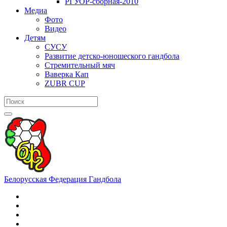
РГУОР-сборная-2010
Медиа
Фото
Видео
Детям
СУСУ
Развитие детско-юношеского гандбола
Стремительный мяч
Ваверка Кап
ZUBR CUP
Белорусская Федерация Гандбола