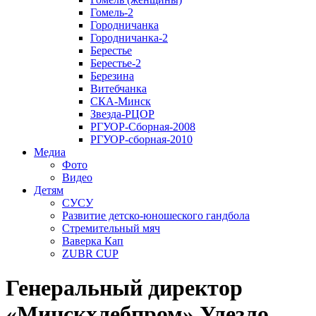
Гомель-2
Городничанка
Городничанка-2
Берестье
Берестье-2
Березина
Витебчанка
СКА-Минск
Звезда-РЦОР
РГУОР-Сборная-2008
РГУОР-сборная-2010
Медиа
Фото
Видео
Детям
СУСУ
Развитие детско-юношеского гандбола
Стремительный мяч
Ваверка Кап
ZUBR CUP
Генеральный директор
«Минскхлебпром» Улезло