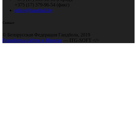
+375 (17) 379-96-54 (факс)
office@handball.by
Contact
© Белорусская Федерация Гандбола, 2019
Разработка сайтов в Минске
— ITG-SOFT </>