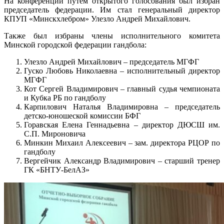
На конференции путем открытого голосования был избран
председатель федерации. Им стал генеральный директор
КПУП «Минскхлебром» Улезло Андрей Михайлович.
Также был избраны члены исполнительного комитета
Минской городской федерации гандбола:
Улезло Андрей Михайлович – председатель МГФГ
Гуско Любовь Николаевна – исполнительный директор
МГФГ
Кот Сергей Владимирович – главный судья чемпионата
и Кубка РБ по гандболу
Карпилович Наталья Владимировна – председатель
детско-юношеской комиссии БФГ
Горавская Елена Геннадьевна – директор ДЮСШ им.
С.П. Мироновича
Минкин Михаил Алексеевич – зам. директора РЦОР по
гандболу
Вергейчик Александр Владимирович – старший тренер
ГК «БНТУ-БелАЗ»