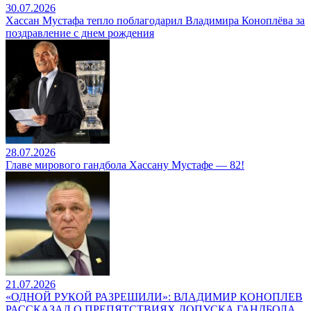
30.07.2026
Хассан Мустафа тепло поблагодарил Владимира Коноплёва за
поздравление с днем рождения
28.07.2026
Главе мирового гандбола Хассану Мустафе — 82!
21.07.2026
«ОДНОЙ РУКОЙ РАЗРЕШИЛИ»: ВЛАДИМИР КОНОПЛЕВ
РАССКАЗАЛ О ПРЕПЯТСТВИЯХ ДОПУСКА ГАНДБОЛА