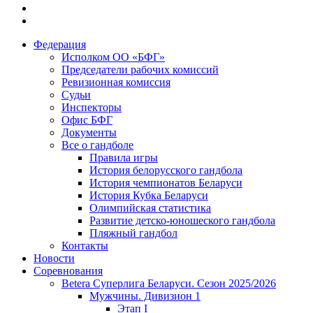
Федерация
Исполком ОО «БФГ»
Председатели рабочих комиссий
Ревизионная комиссия
Судьи
Инспекторы
Офис БФГ
Документы
Все о гандболе
Правила игры
История белорусского гандбола
История чемпионатов Беларуси
История Кубка Беларуси
Олимпийская статистика
Развитие детско-юношеского гандбола
Пляжный гандбол
Контакты
Новости
Соревнования
Betera Суперлига Беларуси. Сезон 2025/2026
Мужчины. Дивизион 1
Этап I