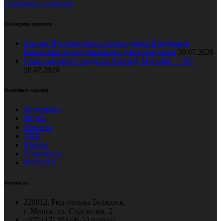
Сообщить о допинге
Последние новости
Хассан Мустафа тепло поблагодарил Владимира
Коноплёва за поздравление с днем рождения
30.07.2026
Главе мирового гандбола Хассану Мустафе — 82!
28.07.2026
Полезные ссылки
Федерация
Медиа
Новости
ДЮГ
Школы
О гандболе
Контакты
Контакты
220012, Республика Беларусь,
г. Минск, ул. Сурганова, 2
+375 (17) 393-96-53 (город),