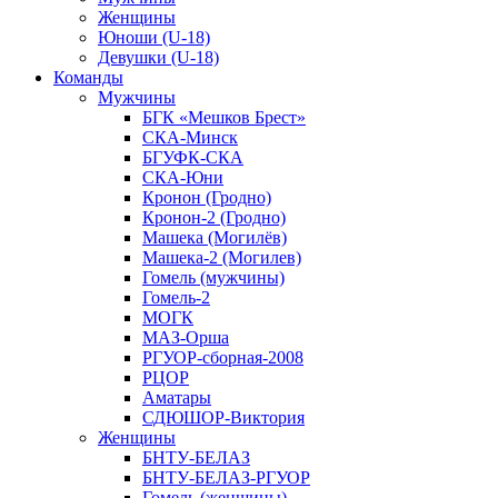
Женщины
Юноши (U-18)
Девушки (U-18)
Команды
Мужчины
БГК «Мешков Брест»
СКА-Минск
БГУФК-СКА
СКА-Юни
Кронон (Гродно)
Кронон-2 (Гродно)
Машека (Могилёв)
Машека-2 (Могилев)
Гомель (мужчины)
Гомель-2
МОГК
МАЗ-Орша
РГУОР-сборная-2008
РЦОР
Аматары
СДЮШОР-Виктория
Женщины
БНТУ-БЕЛАЗ
БНТУ-БЕЛАЗ-РГУОР
Гомель (женщины)