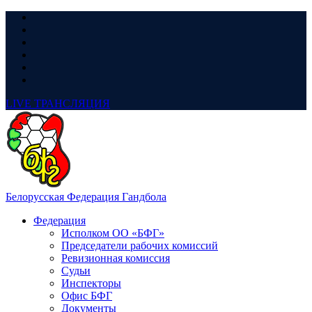
LIVE
ТРАНСЛЯЦИЯ
Белорусская Федерация Гандбола
Федерация
Исполком ОО «БФГ»
Председатели рабочих комиссий
Ревизионная комиссия
Судьи
Инспекторы
Офис БФГ
Документы