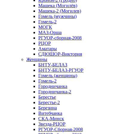
Кронон-2 (Гродно)
Машека (Могилёв)
Машека-2 (Могилев)
Гомель (мужчины)
Гомель-2
МОГК
МАЗ-Орша
РГУОР-сборная-2008
РЦОР
Аматары
СДЮШОР-Виктория
Женщины
БНТУ-БЕЛАЗ
БНТУ-БЕЛАЗ-РГУОР
Гомель (женщины)
Гомель-2
Городничанка
Городничанка-2
Берестье
Берестье-2
Березина
Витебчанка
СКА-Минск
Звезда-РЦОР
РГУОР-Сборная-2008