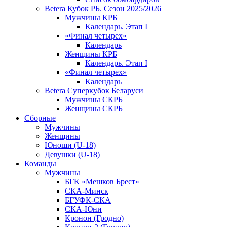
Betera Кубок РБ. Сезон 2025/2026
Мужчины КРБ
Календарь. Этап I
«Финал четырех»
Календарь
Женщины КРБ
Календарь. Этап I
«Финал четырех»
Календарь
Betera Суперкубок Беларуси
Мужчины СКРБ
Женщины СКРБ
Сборные
Мужчины
Женщины
Юноши (U-18)
Девушки (U-18)
Команды
Мужчины
БГК «Мешков Брест»
СКА-Минск
БГУФК-СКА
СКА-Юни
Кронон (Гродно)