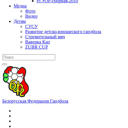
РГУОР-сборная-2010
Медиа
Фото
Видео
Детям
СУСУ
Развитие детско-юношеского гандбола
Стремительный мяч
Ваверка Кап
ZUBR CUP
Белорусская Федерация Гандбола