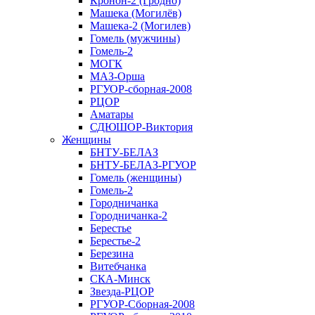
Кронон-2 (Гродно)
Машека (Могилёв)
Машека-2 (Могилев)
Гомель (мужчины)
Гомель-2
МОГК
МАЗ-Орша
РГУОР-сборная-2008
РЦОР
Аматары
СДЮШОР-Виктория
Женщины
БНТУ-БЕЛАЗ
БНТУ-БЕЛАЗ-РГУОР
Гомель (женщины)
Гомель-2
Городничанка
Городничанка-2
Берестье
Берестье-2
Березина
Витебчанка
СКА-Минск
Звезда-РЦОР
РГУОР-Сборная-2008