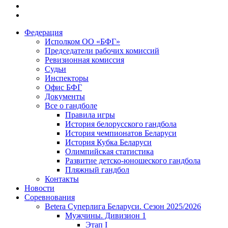
Федерация
Исполком ОО «БФГ»
Председатели рабочих комиссий
Ревизионная комиссия
Судьи
Инспекторы
Офис БФГ
Документы
Все о гандболе
Правила игры
История белорусского гандбола
История чемпионатов Беларуси
История Кубка Беларуси
Олимпийская статистика
Развитие детско-юношеского гандбола
Пляжный гандбол
Контакты
Новости
Соревнования
Betera Суперлига Беларуси. Сезон 2025/2026
Мужчины. Дивизион 1
Этап I