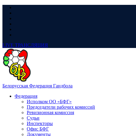
LIVE
ТРАНСЛЯЦИЯ
Белорусская Федерация Гандбола
Федерация
Исполком ОО «БФГ»
Председатели рабочих комиссий
Ревизионная комиссия
Судьи
Инспекторы
Офис БФГ
Документы