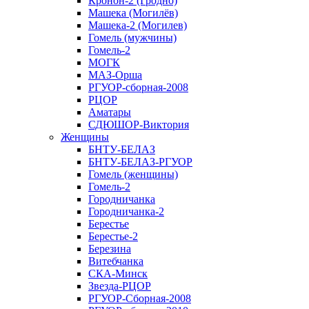
Кронон-2 (Гродно)
Машека (Могилёв)
Машека-2 (Могилев)
Гомель (мужчины)
Гомель-2
МОГК
МАЗ-Орша
РГУОР-сборная-2008
РЦОР
Аматары
СДЮШОР-Виктория
Женщины
БНТУ-БЕЛАЗ
БНТУ-БЕЛАЗ-РГУОР
Гомель (женщины)
Гомель-2
Городничанка
Городничанка-2
Берестье
Берестье-2
Березина
Витебчанка
СКА-Минск
Звезда-РЦОР
РГУОР-Сборная-2008