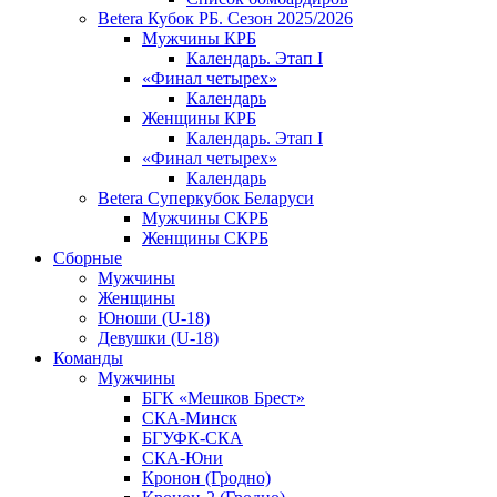
Betera Кубок РБ. Сезон 2025/2026
Мужчины КРБ
Календарь. Этап I
«Финал четырех»
Календарь
Женщины КРБ
Календарь. Этап I
«Финал четырех»
Календарь
Betera Суперкубок Беларуси
Мужчины СКРБ
Женщины СКРБ
Сборные
Мужчины
Женщины
Юноши (U-18)
Девушки (U-18)
Команды
Мужчины
БГК «Мешков Брест»
СКА-Минск
БГУФК-СКА
СКА-Юни
Кронон (Гродно)