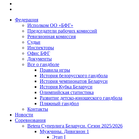
Федерация
Исполком ОО «БФГ»
Председатели рабочих комиссий
Ревизионная комиссия
Судьи
Инспекторы
Офис БФГ
Документы
Все о гандболе
Правила игры
История белорусского гандбола
История чемпионатов Беларуси
История Кубка Беларуси
Олимпийская статистика
Развитие детско-юношеского гандбола
Пляжный гандбол
Контакты
Новости
Соревнования
Betera Суперлига Беларуси. Сезон 2025/2026
Мужчины. Дивизион 1
Этап I