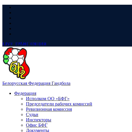
LIVE
ТРАНСЛЯЦИЯ
Белорусская Федерация Гандбола
Федерация
Исполком ОО «БФГ»
Председатели рабочих комиссий
Ревизионная комиссия
Судьи
Инспекторы
Офис БФГ
Документы