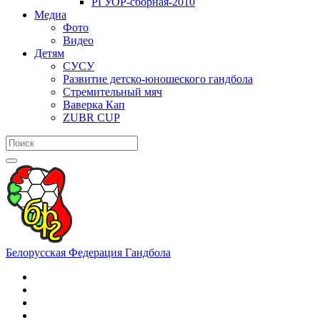
РГУОР-сборная-2010
Медиа
Фото
Видео
Детям
СУСУ
Развитие детско-юношеского гандбола
Стремительный мяч
Ваверка Кап
ZUBR CUP
Белорусская Федерация Гандбола