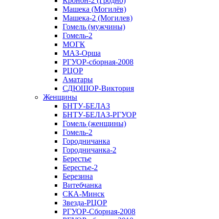
Кронон-2 (Гродно)
Машека (Могилёв)
Машека-2 (Могилев)
Гомель (мужчины)
Гомель-2
МОГК
МАЗ-Орша
РГУОР-сборная-2008
РЦОР
Аматары
СДЮШОР-Виктория
Женщины
БНТУ-БЕЛАЗ
БНТУ-БЕЛАЗ-РГУОР
Гомель (женщины)
Гомель-2
Городничанка
Городничанка-2
Берестье
Берестье-2
Березина
Витебчанка
СКА-Минск
Звезда-РЦОР
РГУОР-Сборная-2008