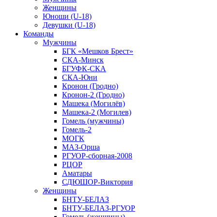
Женщины
Юноши (U-18)
Девушки (U-18)
Команды
Мужчины
БГК «Мешков Брест»
СКА-Минск
БГУФК-СКА
СКА-Юни
Кронон (Гродно)
Кронон-2 (Гродно)
Машека (Могилёв)
Машека-2 (Могилев)
Гомель (мужчины)
Гомель-2
МОГК
МАЗ-Орша
РГУОР-сборная-2008
РЦОР
Аматары
СДЮШОР-Виктория
Женщины
БНТУ-БЕЛАЗ
БНТУ-БЕЛАЗ-РГУОР
Гомель (женщины)