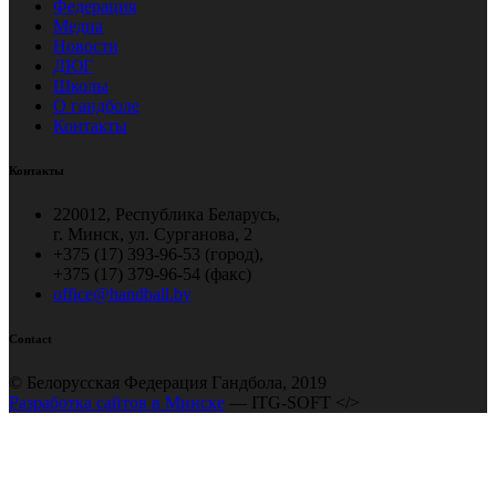
Федерация
Медиа
Новости
ДЮГ
Школы
О гандболе
Контакты
Контакты
220012, Республика Беларусь,
г. Минск, ул. Сурганова, 2
+375 (17) 393-96-53 (город),
+375 (17) 379-96-54 (факс)
office@handball.by
Contact
© Белорусская Федерация Гандбола, 2019
Разработка сайтов в Минске
— ITG-SOFT </>