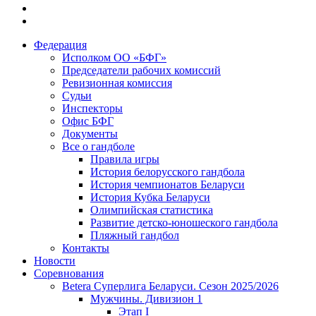
Федерация
Исполком ОО «БФГ»
Председатели рабочих комиссий
Ревизионная комиссия
Судьи
Инспекторы
Офис БФГ
Документы
Все о гандболе
Правила игры
История белорусского гандбола
История чемпионатов Беларуси
История Кубка Беларуси
Олимпийская статистика
Развитие детско-юношеского гандбола
Пляжный гандбол
Контакты
Новости
Соревнования
Betera Суперлига Беларуси. Сезон 2025/2026
Мужчины. Дивизион 1
Этап I