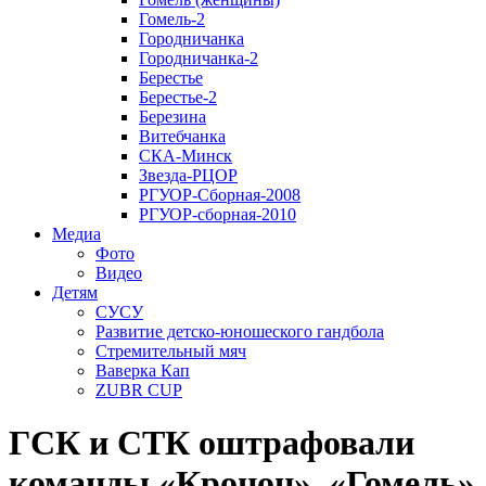
Гомель-2
Городничанка
Городничанка-2
Берестье
Берестье-2
Березина
Витебчанка
СКА-Минск
Звезда-РЦОР
РГУОР-Сборная-2008
РГУОР-сборная-2010
Медиа
Фото
Видео
Детям
СУСУ
Развитие детско-юношеского гандбола
Стремительный мяч
Ваверка Кап
ZUBR CUP
ГСК и СТК оштрафовали
команды «Кронон», «Гомель»