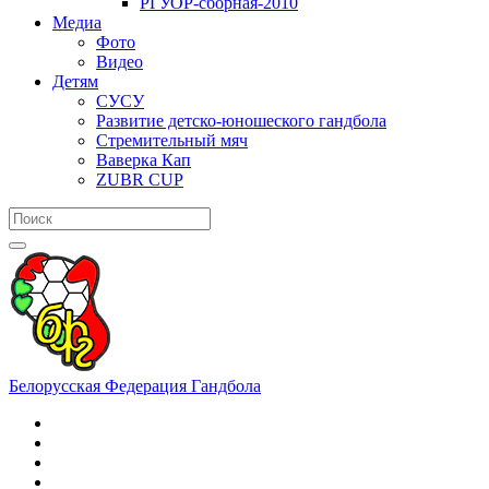
РГУОР-сборная-2010
Медиа
Фото
Видео
Детям
СУСУ
Развитие детско-юношеского гандбола
Стремительный мяч
Ваверка Кап
ZUBR CUP
Белорусская Федерация Гандбола