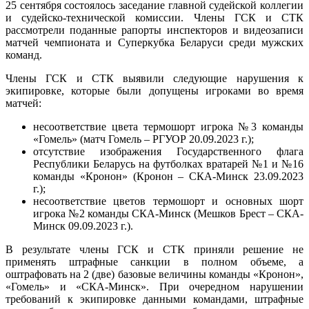
25 сентября состоялось заседание главной судейской коллегии
и судейско-технической комиссии. Члены ГСК и СТК
рассмотрели поданные рапорты инспекторов и видеозаписи
матчей чемпионата и Суперкубка Беларуси среди мужских
команд.
Члены ГСК и СТК выявили следующие нарушения к
экипировке, которые были допущены игроками во время
матчей:
несоответствие цвета термошорт игрока №3 команды
«Гомель» (матч Гомель – РГУОР 20.09.2023 г.);
отсутствие изображения Государственного флага
Республики Беларусь на футболках вратарей №1 и №16
команды «Кронон» (Кронон – СКА-Минск 23.09.2023
г.);
несоответствие цветов термошорт и основных шорт
игрока №2 команды СКА-Минск (Мешков Брест – СКА-
Минск 09.09.2023 г.).
В результате члены ГСК и СТК приняли решение не
применять штрафные санкции в полном объеме, а
оштрафовать на 2 (две) базовые величины команды «Кронон»,
«Гомель» и «СКА-Минск». При очередном нарушении
требований к экипировке данными командами, штрафные