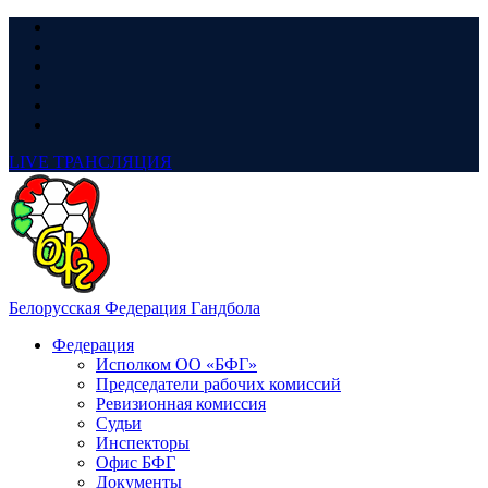
LIVE
ТРАНСЛЯЦИЯ
Белорусская Федерация Гандбола
Федерация
Исполком ОО «БФГ»
Председатели рабочих комиссий
Ревизионная комиссия
Судьи
Инспекторы
Офис БФГ
Документы