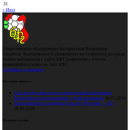
31
« Июл
Общественное объединение Белорусская Федерация
Гандбола. Копирование и размещение на сторонних ресурсах
любых материалов с сайта БФГ разрешено с учетом
размещения ссылки на сайт БФГ.
Сообщить о допинге
Последние новости
Хассан Мустафа тепло поблагодарил Владимира
Коноплёва за поздравление с днем рождения
30.07.2026
Главе мирового гандбола Хассану Мустафе — 82!
28.07.2026
Полезные ссылки