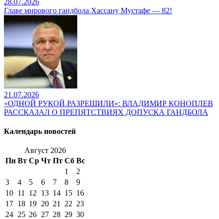
28.07.2026
Главе мирового гандбола Хассану Мустафе — 82!
21.07.2026
«ОДНОЙ РУКОЙ РАЗРЕШИЛИ»: ВЛАДИМИР КОНОПЛЕВ
РАССКАЗАЛ О ПРЕПЯТСТВИЯХ ДОПУСКА ГАНДБОЛА
Календарь новостей
Август 2026
Пн
Вт
Ср
Чт
Пт
Сб
Вс
1
2
3
4
5
6
7
8
9
10
11
12
13
14
15
16
17
18
19
20
21
22
23
24
25
26
27
28
29
30