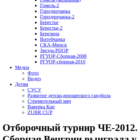
Гомель-2
Городничанка
Городничанка-2
Берестье
Берестье-2
Березина
Витебчанка
СКА-Минск
Звезда-РЦОР
РГУОР-Сборная-2008
РГУОР-сборная-2010
Медиа
Фото
Видео
Детям
СУСУ
Развитие детско-юношеского гандбола
Стремительный мяч
Ваверка Кап
ZUBR CUP
Отборочный турнир ЧЕ-2012.
Сборная Венгрии выиграла у