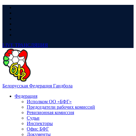
LIVE
ТРАНСЛЯЦИЯ
Белорусская Федерация Гандбола
Федерация
Исполком ОО «БФГ»
Председатели рабочих комиссий
Ревизионная комиссия
Судьи
Инспекторы
Офис БФГ
Документы