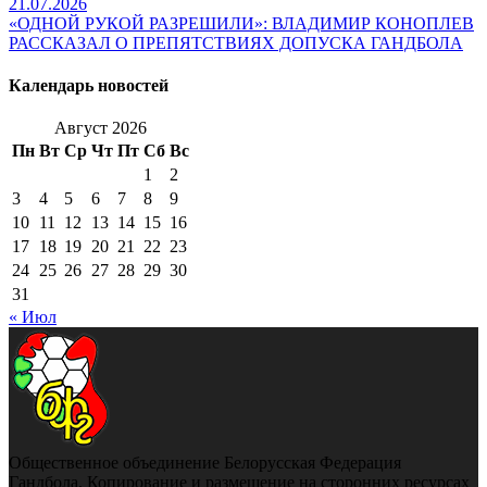
21.07.2026
«ОДНОЙ РУКОЙ РАЗРЕШИЛИ»: ВЛАДИМИР КОНОПЛЕВ
РАССКАЗАЛ О ПРЕПЯТСТВИЯХ ДОПУСКА ГАНДБОЛА
Календарь новостей
Август 2026
Пн
Вт
Ср
Чт
Пт
Сб
Вс
1
2
3
4
5
6
7
8
9
10
11
12
13
14
15
16
17
18
19
20
21
22
23
24
25
26
27
28
29
30
31
« Июл
Общественное объединение Белорусская Федерация
Гандбола. Копирование и размещение на сторонних ресурсах