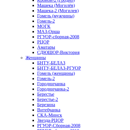
Кронон-2 (Гродно)
Машека (Могилёв)
Машека-2 (Могилев)
Гомель (мужчины)
Гомель-2
МОГК
МАЗ-Орша
РГУОР-сборная-2008
РЦОР
Аматары
СДЮШОР-Виктория
Женщины
БНТУ-БЕЛАЗ
БНТУ-БЕЛАЗ-РГУОР
Гомель (женщины)
Гомель-2
Городничанка
Городничанка-2
Берестье
Берестье-2
Березина
Витебчанка
СКА-Минск
Звезда-РЦОР
РГУОР-Сборная-2008