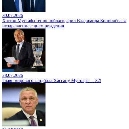
30.07.2026
Хассан Мустафа тепло поблагодарил Владимира Коноплёва за
поздравление с днем рождения
28.07.2026
Главе мирового гандбола Хассану Мустафе — 82!