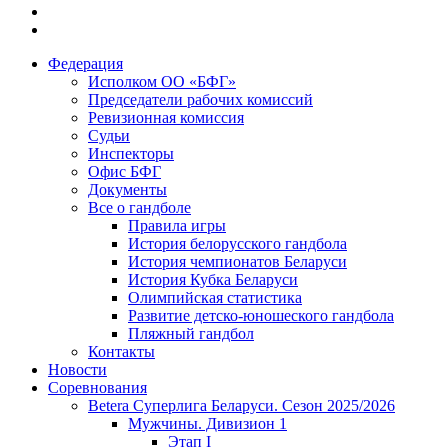
Федерация
Исполком ОО «БФГ»
Председатели рабочих комиссий
Ревизионная комиссия
Судьи
Инспекторы
Офис БФГ
Документы
Все о гандболе
Правила игры
История белорусского гандбола
История чемпионатов Беларуси
История Кубка Беларуси
Олимпийская статистика
Развитие детско-юношеского гандбола
Пляжный гандбол
Контакты
Новости
Соревнования
Betera Суперлига Беларуси. Сезон 2025/2026
Мужчины. Дивизион 1
Этап I