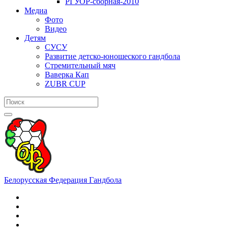
РГУОР-сборная-2010
Медиа
Фото
Видео
Детям
СУСУ
Развитие детско-юношеского гандбола
Стремительный мяч
Ваверка Кап
ZUBR CUP
Белорусская Федерация Гандбола