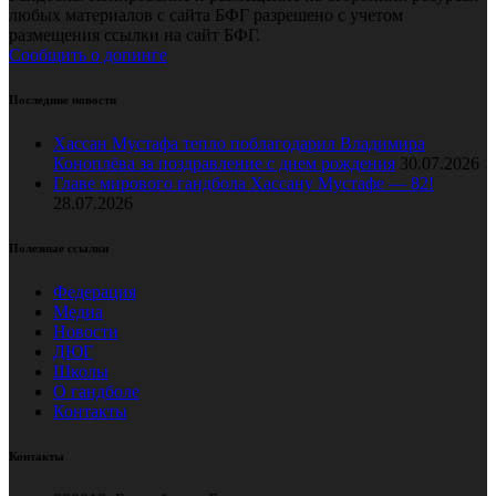
любых материалов с сайта БФГ разрешено с учетом
размещения ссылки на сайт БФГ.
Сообщить о допинге
Последние новости
Хассан Мустафа тепло поблагодарил Владимира
Коноплёва за поздравление с днем рождения
30.07.2026
Главе мирового гандбола Хассану Мустафе — 82!
28.07.2026
Полезные ссылки
Федерация
Медиа
Новости
ДЮГ
Школы
О гандболе
Контакты
Контакты