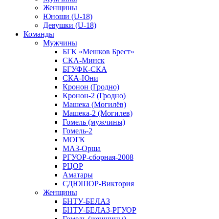
Женщины
Юноши (U-18)
Девушки (U-18)
Команды
Мужчины
БГК «Мешков Брест»
СКА-Минск
БГУФК-СКА
СКА-Юни
Кронон (Гродно)
Кронон-2 (Гродно)
Машека (Могилёв)
Машека-2 (Могилев)
Гомель (мужчины)
Гомель-2
МОГК
МАЗ-Орша
РГУОР-сборная-2008
РЦОР
Аматары
СДЮШОР-Виктория
Женщины
БНТУ-БЕЛАЗ
БНТУ-БЕЛАЗ-РГУОР
Гомель (женщины)