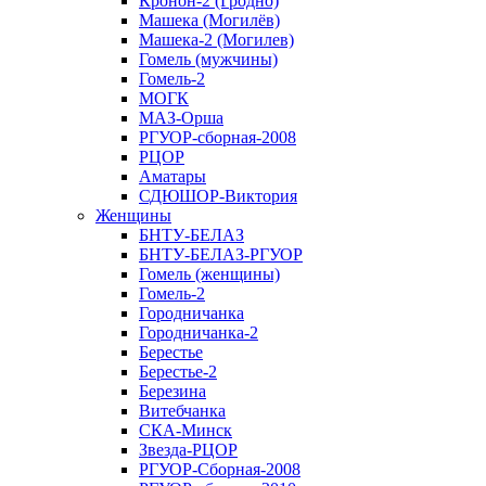
Кронон-2 (Гродно)
Машека (Могилёв)
Машека-2 (Могилев)
Гомель (мужчины)
Гомель-2
МОГК
МАЗ-Орша
РГУОР-сборная-2008
РЦОР
Аматары
СДЮШОР-Виктория
Женщины
БНТУ-БЕЛАЗ
БНТУ-БЕЛАЗ-РГУОР
Гомель (женщины)
Гомель-2
Городничанка
Городничанка-2
Берестье
Берестье-2
Березина
Витебчанка
СКА-Минск
Звезда-РЦОР
РГУОР-Сборная-2008