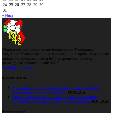
24
25
26
27
28
29
30
31
« Июл
Общественное объединение Белорусская Федерация
Гандбола. Копирование и размещение на сторонних ресурсах
любых материалов с сайта БФГ разрешено с учетом
размещения ссылки на сайт БФГ.
Сообщить о допинге
Последние новости
Мужская сборная Беларуси начинает подготовку к
гандбольному сезону 2026/2027
08.08.2026
Хассан Мустафа тепло поблагодарил Владимира
Коноплёва за поздравление с днем рождения
30.07.2026
Полезные ссылки