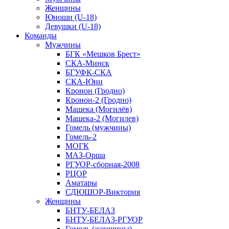
Женщины
Юноши (U-18)
Девушки (U-18)
Команды
Мужчины
БГК «Мешков Брест»
СКА-Минск
БГУФК-СКА
СКА-Юни
Кронон (Гродно)
Кронон-2 (Гродно)
Машека (Могилёв)
Машека-2 (Могилев)
Гомель (мужчины)
Гомель-2
МОГК
МАЗ-Орша
РГУОР-сборная-2008
РЦОР
Аматары
СДЮШОР-Виктория
Женщины
БНТУ-БЕЛАЗ
БНТУ-БЕЛАЗ-РГУОР
Гомель (женщины)