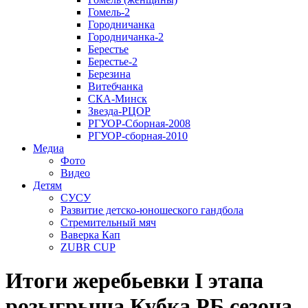
Гомель-2
Городничанка
Городничанка-2
Берестье
Берестье-2
Березина
Витебчанка
СКА-Минск
Звезда-РЦОР
РГУОР-Сборная-2008
РГУОР-сборная-2010
Медиа
Фото
Видео
Детям
СУСУ
Развитие детско-юношеского гандбола
Стремительный мяч
Ваверка Кап
ZUBR CUP
Итоги жеребьевки I этапа
розыгрыша Кубка РБ сезона