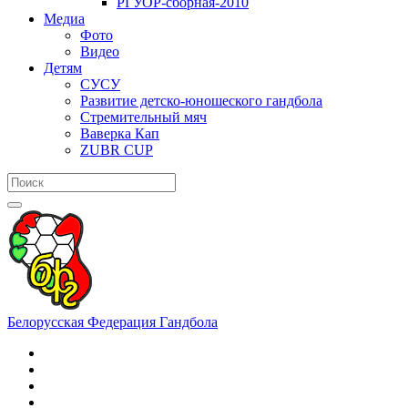
РГУОР-сборная-2010
Медиа
Фото
Видео
Детям
СУСУ
Развитие детско-юношеского гандбола
Стремительный мяч
Ваверка Кап
ZUBR CUP
Белорусская Федерация Гандбола