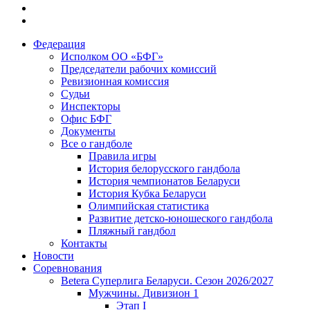
Федерация
Исполком ОО «БФГ»
Председатели рабочих комиссий
Ревизионная комиссия
Судьи
Инспекторы
Офис БФГ
Документы
Все о гандболе
Правила игры
История белорусского гандбола
История чемпионатов Беларуси
История Кубка Беларуси
Олимпийская статистика
Развитие детско-юношеского гандбола
Пляжный гандбол
Контакты
Новости
Соревнования
Betera Суперлига Беларуси. Сезон 2026/2027
Мужчины. Дивизион 1
Этап I