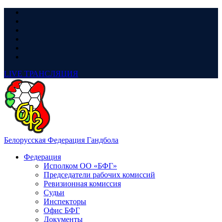
LIVE
ТРАНСЛЯЦИЯ
Белорусская Федерация Гандбола
Федерация
Исполком ОО «БФГ»
Председатели рабочих комиссий
Ревизионная комиссия
Судьи
Инспекторы
Офис БФГ
Документы