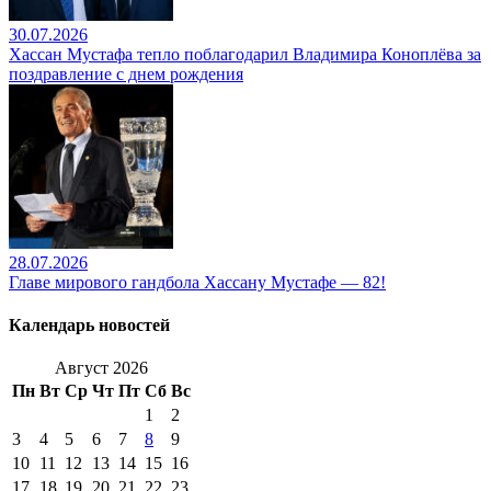
30.07.2026
Хассан Мустафа тепло поблагодарил Владимира Коноплёва за
поздравление с днем рождения
28.07.2026
Главе мирового гандбола Хассану Мустафе — 82!
Календарь новостей
Август 2026
Пн
Вт
Ср
Чт
Пт
Сб
Вс
1
2
3
4
5
6
7
8
9
10
11
12
13
14
15
16
17
18
19
20
21
22
23