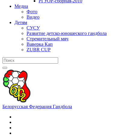
РГУОР-сборная-2010
Медиа
Фото
Видео
Детям
СУСУ
Развитие детско-юношеского гандбола
Стремительный мяч
Ваверка Кап
ZUBR CUP
Белорусская Федерация Гандбола