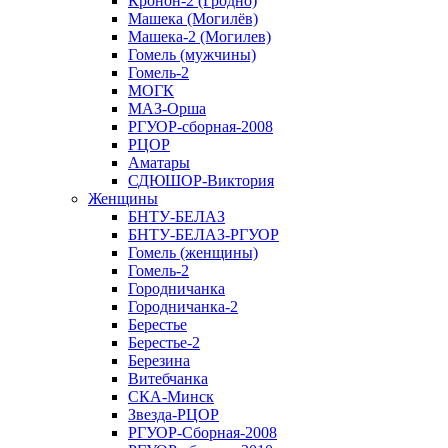
Кронон-2 (Гродно)
Машека (Могилёв)
Машека-2 (Могилев)
Гомель (мужчины)
Гомель-2
МОГК
МАЗ-Орша
РГУОР-сборная-2008
РЦОР
Аматары
СДЮШОР-Виктория
Женщины
БНТУ-БЕЛАЗ
БНТУ-БЕЛАЗ-РГУОР
Гомель (женщины)
Гомель-2
Городничанка
Городничанка-2
Берестье
Берестье-2
Березина
Витебчанка
СКА-Минск
Звезда-РЦОР
РГУОР-Сборная-2008