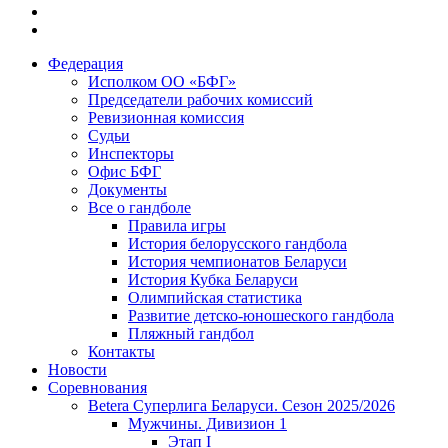
Федерация
Исполком ОО «БФГ»
Председатели рабочих комиссий
Ревизионная комиссия
Судьи
Инспекторы
Офис БФГ
Документы
Все о гандболе
Правила игры
История белорусского гандбола
История чемпионатов Беларуси
История Кубка Беларуси
Олимпийская статистика
Развитие детско-юношеского гандбола
Пляжный гандбол
Контакты
Новости
Соревнования
Betera Суперлига Беларуси. Сезон 2025/2026
Мужчины. Дивизион 1
Этап I