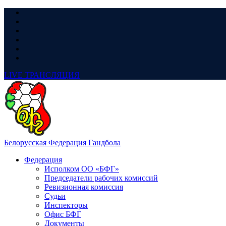
LIVE
ТРАНСЛЯЦИЯ
Белорусская Федерация Гандбола
Федерация
Исполком ОО «БФГ»
Председатели рабочих комиссий
Ревизионная комиссия
Судьи
Инспекторы
Офис БФГ
Документы