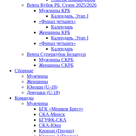
Betera Кубок РБ. Сезон 2025/2026
Мужчины КРБ
Календарь. Этап I
«Финал четырех»
Календарь
Женщины КРБ
Календарь. Этап I
«Финал четырех»
Календарь
Betera Суперкубок Беларуси
Мужчины СКРБ
Женщины СКРБ
Сборные
Мужчины
Женщины
Юноши (U-18)
Девушки (U-18)
Команды
Мужчины
БГК «Мешков Брест»
СКА-Минск
БГУФК-СКА
СКА-Юни
Кронон (Гродно)