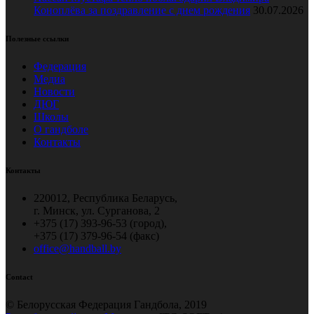
Коноплёва за поздравление с днем рождения
30.07.2026
Полезные ссылки
Федерация
Медиа
Новости
ДЮГ
Школы
О гандболе
Контакты
Контакты
220012, Республика Беларусь,
г. Минск, ул. Сурганова, 2
+375 (17) 393-96-53 (город),
+375 (17) 379-96-54 (факс)
office@handball.by
Contact
© Белорусская Федерация Гандбола, 2019