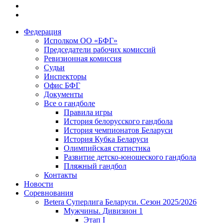
Федерация
Исполком ОО «БФГ»
Председатели рабочих комиссий
Ревизионная комиссия
Судьи
Инспекторы
Офис БФГ
Документы
Все о гандболе
Правила игры
История белорусского гандбола
История чемпионатов Беларуси
История Кубка Беларуси
Олимпийская статистика
Развитие детско-юношеского гандбола
Пляжный гандбол
Контакты
Новости
Соревнования
Betera Суперлига Беларуси. Сезон 2025/2026
Мужчины. Дивизион 1
Этап I