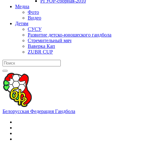
РГУОР-сборная-2010
Медиа
Фото
Видео
Детям
СУСУ
Развитие детско-юношеского гандбола
Стремительный мяч
Ваверка Кап
ZUBR CUP
Белорусская Федерация Гандбола