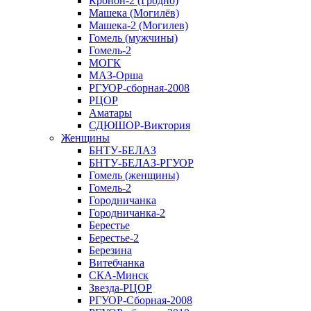
Кронон-2 (Гродно)
Машека (Могилёв)
Машека-2 (Могилев)
Гомель (мужчины)
Гомель-2
МОГК
МАЗ-Орша
РГУОР-сборная-2008
РЦОР
Аматары
СДЮШОР-Виктория
Женщины
БНТУ-БЕЛАЗ
БНТУ-БЕЛАЗ-РГУОР
Гомель (женщины)
Гомель-2
Городничанка
Городничанка-2
Берестье
Берестье-2
Березина
Витебчанка
СКА-Минск
Звезда-РЦОР
РГУОР-Сборная-2008