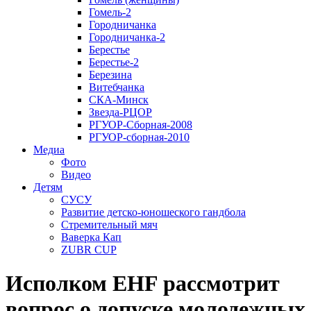
Гомель-2
Городничанка
Городничанка-2
Берестье
Берестье-2
Березина
Витебчанка
СКА-Минск
Звезда-РЦОР
РГУОР-Сборная-2008
РГУОР-сборная-2010
Медиа
Фото
Видео
Детям
СУСУ
Развитие детско-юношеского гандбола
Стремительный мяч
Ваверка Кап
ZUBR CUP
Исполком EHF рассмотрит
вопрос о допуске молодежных