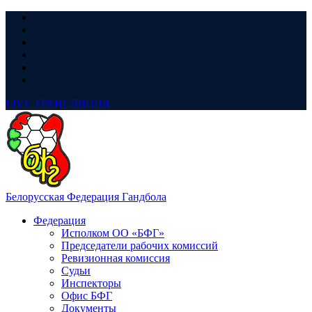
LIVE
ТРАНСЛЯЦИЯ
Белорусская Федерация Гандбола
Федерация
Исполком ОО «БФГ»
Председатели рабочих комиссий
Ревизионная комиссия
Судьи
Инспекторы
Офис БФГ
Документы