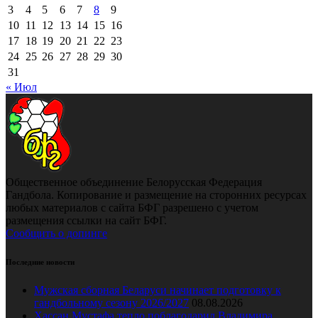
3
4
5
6
7
8
9
10
11
12
13
14
15
16
17
18
19
20
21
22
23
24
25
26
27
28
29
30
31
« Июл
Общественное объединение Белорусская Федерация
Гандбола. Копирование и размещение на сторонних ресурсах
любых материалов с сайта БФГ разрешено с учетом
размещения ссылки на сайт БФГ.
Сообщить о допинге
Последние новости
Мужская сборная Беларуси начинает подготовку к
гандбольному сезону 2026/2027
08.08.2026
Хассан Мустафа тепло поблагодарил Владимира