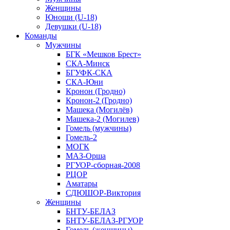
Женщины
Юноши (U-18)
Девушки (U-18)
Команды
Мужчины
БГК «Мешков Брест»
СКА-Минск
БГУФК-СКА
СКА-Юни
Кронон (Гродно)
Кронон-2 (Гродно)
Машека (Могилёв)
Машека-2 (Могилев)
Гомель (мужчины)
Гомель-2
МОГК
МАЗ-Орша
РГУОР-сборная-2008
РЦОР
Аматары
СДЮШОР-Виктория
Женщины
БНТУ-БЕЛАЗ
БНТУ-БЕЛАЗ-РГУОР
Гомель (женщины)