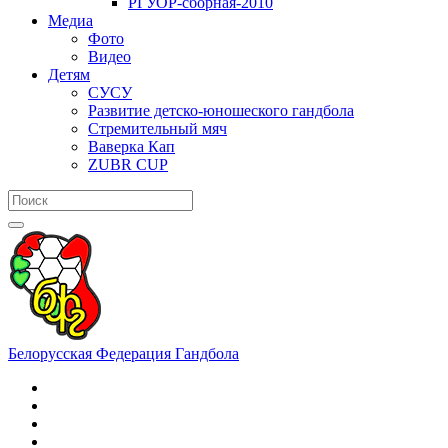
РГУОР-сборная-2010
Медиа
Фото
Видео
Детям
СУСУ
Развитие детско-юношеского гандбола
Стремительный мяч
Ваверка Кап
ZUBR CUP
Белорусская Федерация Гандбола