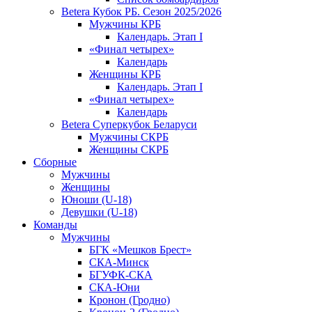
Betera Кубок РБ. Сезон 2025/2026
Мужчины КРБ
Календарь. Этап I
«Финал четырех»
Календарь
Женщины КРБ
Календарь. Этап I
«Финал четырех»
Календарь
Betera Суперкубок Беларуси
Мужчины СКРБ
Женщины СКРБ
Сборные
Мужчины
Женщины
Юноши (U-18)
Девушки (U-18)
Команды
Мужчины
БГК «Мешков Брест»
СКА-Минск
БГУФК-СКА
СКА-Юни
Кронон (Гродно)