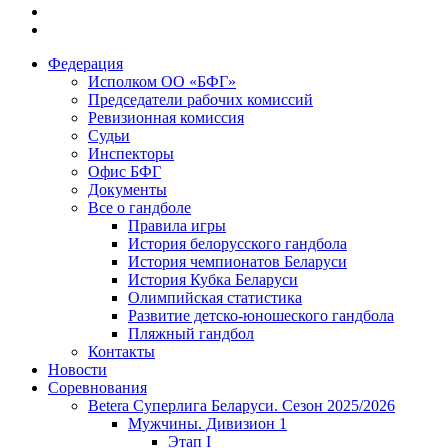
Федерация
Исполком ОО «БФГ»
Председатели рабочих комиссий
Ревизионная комиссия
Судьи
Инспекторы
Офис БФГ
Документы
Все о гандболе
Правила игры
История белорусского гандбола
История чемпионатов Беларуси
История Кубка Беларуси
Олимпийская статистика
Развитие детско-юношеского гандбола
Пляжный гандбол
Контакты
Новости
Соревнования
Betera Суперлига Беларуси. Сезон 2025/2026
Мужчины. Дивизион 1
Этап I