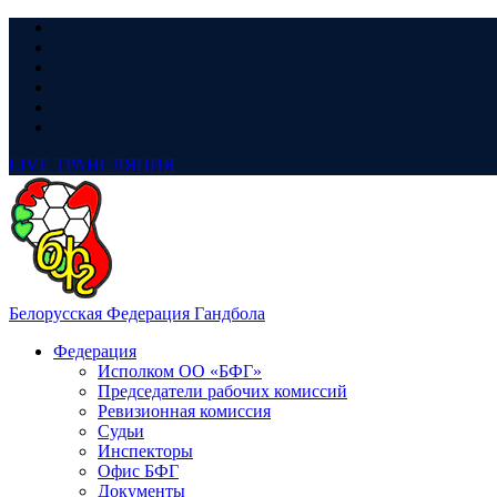
LIVE
ТРАНСЛЯЦИЯ
Белорусская Федерация Гандбола
Федерация
Исполком ОО «БФГ»
Председатели рабочих комиссий
Ревизионная комиссия
Судьи
Инспекторы
Офис БФГ
Документы