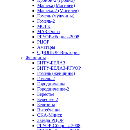
Кронон-2 (Гродно)
Машека (Могилёв)
Машека-2 (Могилев)
Гомель (мужчины)
Гомель-2
МОГК
МАЗ-Орша
РГУОР-сборная-2008
РЦОР
Аматары
СДЮШОР-Виктория
Женщины
БНТУ-БЕЛАЗ
БНТУ-БЕЛАЗ-РГУОР
Гомель (женщины)
Гомель-2
Городничанка
Городничанка-2
Берестье
Берестье-2
Березина
Витебчанка
СКА-Минск
Звезда-РЦОР
РГУОР-Сборная-2008