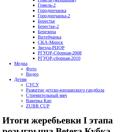
Гомель-2
Городничанка
Городничанка-2
Берестье
Берестье-2
Березина
Витебчанка
СКА-Минск
Звезда-РЦОР
РГУОР-Сборная-2008
РГУОР-сборная-2010
Медиа
Фото
Видео
Детям
СУСУ
Развитие детско-юношеского гандбола
Стремительный мяч
Ваверка Кап
ZUBR CUP
Итоги жеребьевки I этапа
розыгрыша Betera Кубка