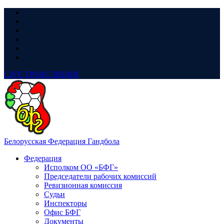
LIVE
ТРАНСЛЯЦИЯ
Белорусская Федерация Гандбола
Федерация
Исполком ОО «БФГ»
Председатели рабочих комиссий
Ревизионная комиссия
Судьи
Инспекторы
Офис БФГ
Документы