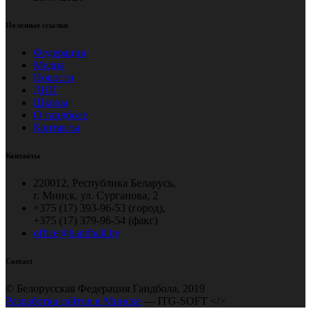
Полезные ссылки
Федерация
Медиа
Новости
ДЮГ
Школы
О гандболе
Контакты
Контакты
220012, Республика Беларусь,
г. Минск, ул. Сурганова, 2
+375 (17) 393-96-53 (город),
+375 (17) 379-96-54 (факс)
office@handball.by
Contact
© Белорусская Федерация Гандбола, 2019
Разработка сайтов в Минске
— ITG-SOFT </>