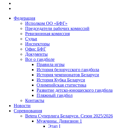
Федерация
Исполком ОО «БФГ»
Председатели рабочих комиссий
Ревизионная комиссия
Судьи
Инспекторы
Офис БФГ
Документы
Все о гандболе
Правила игры
История белорусского гандбола
История чемпионатов Беларуси
История Кубка Беларуси
Олимпийская статистика
Развитие детско-юношеского гандбола
Пляжный гандбол
Контакты
Новости
Соревнования
Betera Суперлига Беларуси. Сезон 2025/2026
Мужчины. Дивизион 1
Этап I