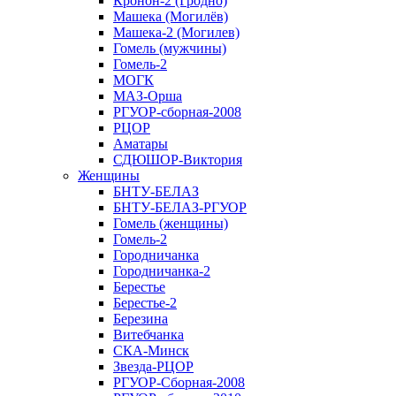
Кронон-2 (Гродно)
Машека (Могилёв)
Машека-2 (Могилев)
Гомель (мужчины)
Гомель-2
МОГК
МАЗ-Орша
РГУОР-сборная-2008
РЦОР
Аматары
СДЮШОР-Виктория
Женщины
БНТУ-БЕЛАЗ
БНТУ-БЕЛАЗ-РГУОР
Гомель (женщины)
Гомель-2
Городничанка
Городничанка-2
Берестье
Берестье-2
Березина
Витебчанка
СКА-Минск
Звезда-РЦОР
РГУОР-Сборная-2008