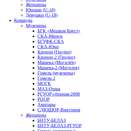
Женщины
Юноши (U-18)
Девушки (U-18)
Команды
Мужчины
БГК «Мешков Брест»
СКА-Минск
БГУФК-СКА
СКА-Юни
Кронон (Гродно)
Кронон-2 (Гродно)
Машека (Могилёв)
Машека-2 (Могилев)
Гомель (мужчины)
Гомель-2
МОГК
МАЗ-Орша
РГУОР-сборная-2008
РЦОР
Аматары
СДЮШОР-Виктория
Женщины
БНТУ-БЕЛАЗ
БНТУ-БЕЛАЗ-РГУОР
Гомель (женщины)