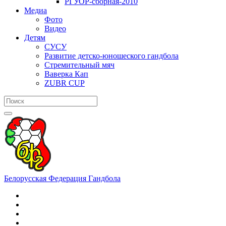
РГУОР-сборная-2010
Медиа
Фото
Видео
Детям
СУСУ
Развитие детско-юношеского гандбола
Стремительный мяч
Ваверка Кап
ZUBR CUP
Белорусская Федерация Гандбола