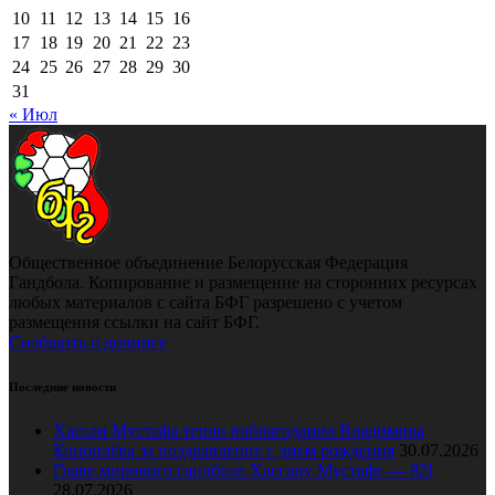
10
11
12
13
14
15
16
17
18
19
20
21
22
23
24
25
26
27
28
29
30
31
« Июл
Общественное объединение Белорусская Федерация
Гандбола. Копирование и размещение на сторонних ресурсах
любых материалов с сайта БФГ разрешено с учетом
размещения ссылки на сайт БФГ.
Сообщить о допинге
Последние новости
Хассан Мустафа тепло поблагодарил Владимира
Коноплёва за поздравление с днем рождения
30.07.2026
Главе мирового гандбола Хассану Мустафе — 82!
28.07.2026