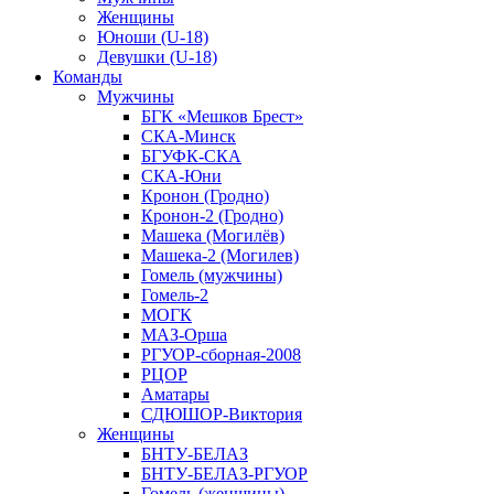
Женщины
Юноши (U-18)
Девушки (U-18)
Команды
Мужчины
БГК «Мешков Брест»
СКА-Минск
БГУФК-СКА
СКА-Юни
Кронон (Гродно)
Кронон-2 (Гродно)
Машека (Могилёв)
Машека-2 (Могилев)
Гомель (мужчины)
Гомель-2
МОГК
МАЗ-Орша
РГУОР-сборная-2008
РЦОР
Аматары
СДЮШОР-Виктория
Женщины
БНТУ-БЕЛАЗ
БНТУ-БЕЛАЗ-РГУОР
Гомель (женщины)