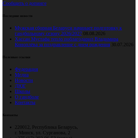
Сообщить о допинге
Последние новости
Мужская сборная Беларуси начинает подготовку к
гандбольному сезону 2026/2027
08.08.2026
Хассан Мустафа тепло поблагодарил Владимира
Коноплёва за поздравление с днем рождения
30.07.2026
Полезные ссылки
Федерация
Медиа
Новости
ДЮГ
Школы
О гандболе
Контакты
Контакты
220012, Республика Беларусь,
г. Минск, ул. Сурганова, 2