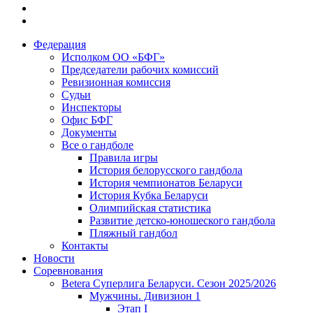
Федерация
Исполком ОО «БФГ»
Председатели рабочих комиссий
Ревизионная комиссия
Судьи
Инспекторы
Офис БФГ
Документы
Все о гандболе
Правила игры
История белорусского гандбола
История чемпионатов Беларуси
История Кубка Беларуси
Олимпийская статистика
Развитие детско-юношеского гандбола
Пляжный гандбол
Контакты
Новости
Соревнования
Betera Суперлига Беларуси. Сезон 2025/2026
Мужчины. Дивизион 1
Этап I