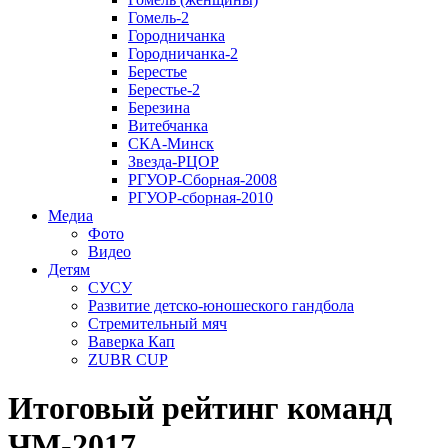
Гомель-2
Городничанка
Городничанка-2
Берестье
Берестье-2
Березина
Витебчанка
СКА-Минск
Звезда-РЦОР
РГУОР-Сборная-2008
РГУОР-сборная-2010
Медиа
Фото
Видео
Детям
СУСУ
Развитие детско-юношеского гандбола
Стремительный мяч
Ваверка Кап
ZUBR CUP
Итоговый рейтинг команд
ЧМ-2017