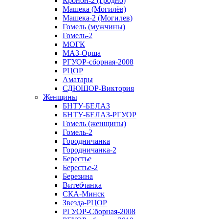
Кронон-2 (Гродно)
Машека (Могилёв)
Машека-2 (Могилев)
Гомель (мужчины)
Гомель-2
МОГК
МАЗ-Орша
РГУОР-сборная-2008
РЦОР
Аматары
СДЮШОР-Виктория
Женщины
БНТУ-БЕЛАЗ
БНТУ-БЕЛАЗ-РГУОР
Гомель (женщины)
Гомель-2
Городничанка
Городничанка-2
Берестье
Берестье-2
Березина
Витебчанка
СКА-Минск
Звезда-РЦОР
РГУОР-Сборная-2008