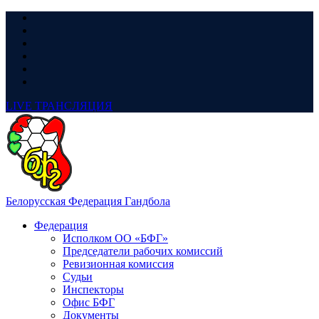
LIVE
ТРАНСЛЯЦИЯ
Белорусская Федерация Гандбола
Федерация
Исполком ОО «БФГ»
Председатели рабочих комиссий
Ревизионная комиссия
Судьи
Инспекторы
Офис БФГ
Документы