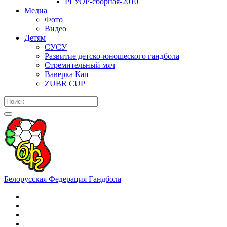
РГУОР-сборная-2010
Медиа
Фото
Видео
Детям
СУСУ
Развитие детско-юношеского гандбола
Стремительный мяч
Ваверка Кап
ZUBR CUP
Белорусская Федерация Гандбола