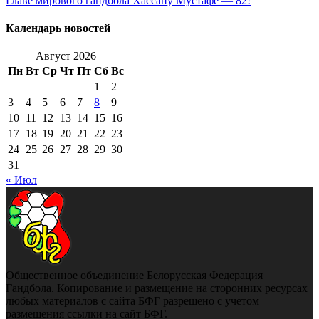
Главе мирового гандбола Хассану Мустафе — 82!
Календарь новостей
Август 2026
Пн
Вт
Ср
Чт
Пт
Сб
Вс
1
2
3
4
5
6
7
8
9
10
11
12
13
14
15
16
17
18
19
20
21
22
23
24
25
26
27
28
29
30
31
« Июл
Общественное объединение Белорусская Федерация
Гандбола. Копирование и размещение на сторонних ресурсах
любых материалов с сайта БФГ разрешено с учетом
размещения ссылки на сайт БФГ.