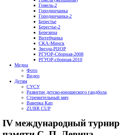
Гомель-2
Городничанка
Городничанка-2
Берестье
Берестье-2
Березина
Витебчанка
СКА-Минск
Звезда-РЦОР
РГУОР-Сборная-2008
РГУОР-сборная-2010
Медиа
Фото
Видео
Детям
СУСУ
Развитие детско-юношеского гандбола
Стремительный мяч
Ваверка Кап
ZUBR CUP
IV международный турнир
памяти С. П. Левина