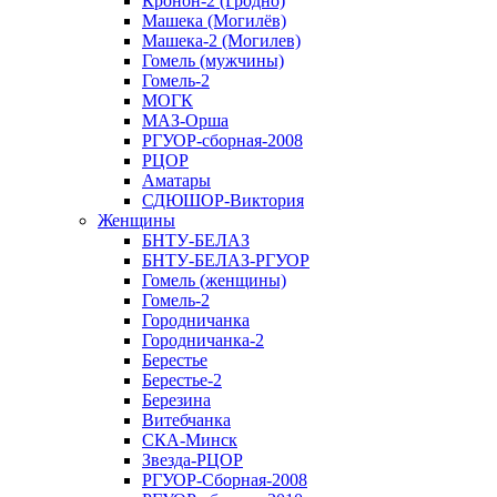
Кронон-2 (Гродно)
Машека (Могилёв)
Машека-2 (Могилев)
Гомель (мужчины)
Гомель-2
МОГК
МАЗ-Орша
РГУОР-сборная-2008
РЦОР
Аматары
СДЮШОР-Виктория
Женщины
БНТУ-БЕЛАЗ
БНТУ-БЕЛАЗ-РГУОР
Гомель (женщины)
Гомель-2
Городничанка
Городничанка-2
Берестье
Берестье-2
Березина
Витебчанка
СКА-Минск
Звезда-РЦОР
РГУОР-Сборная-2008