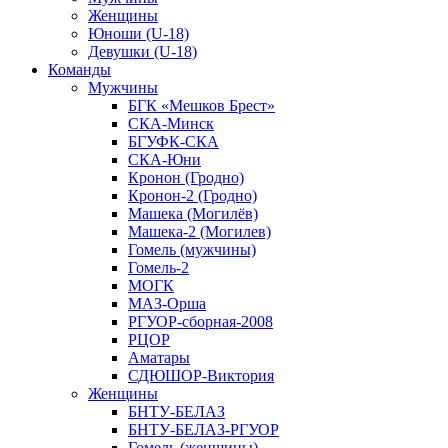
Женщины
Юноши (U-18)
Девушки (U-18)
Команды
Мужчины
БГК «Мешков Брест»
СКА-Минск
БГУФК-СКА
СКА-Юни
Кронон (Гродно)
Кронон-2 (Гродно)
Машека (Могилёв)
Машека-2 (Могилев)
Гомель (мужчины)
Гомель-2
МОГК
МАЗ-Орша
РГУОР-сборная-2008
РЦОР
Аматары
СДЮШОР-Виктория
Женщины
БНТУ-БЕЛАЗ
БНТУ-БЕЛАЗ-РГУОР
Гомель (женщины)