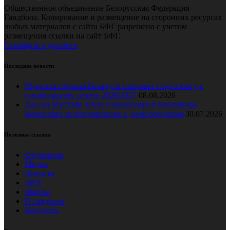
Общественное объединение Белорусская Федерация
Гандбола. Копирование и размещение на сторонних ресурсах
любых материалов с сайта БФГ разрешено с учетом
размещения ссылки на сайт БФГ.
Сообщить о допинге
Последние новости
Мужская сборная Беларуси начинает подготовку к
гандбольному сезону 2026/2027
08.08.2026
Хассан Мустафа тепло поблагодарил Владимира
Коноплёва за поздравление с днем рождения
30.07.2026
Полезные ссылки
Федерация
Медиа
Новости
ДЮГ
Школы
О гандболе
Контакты