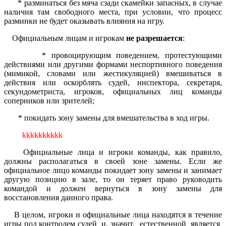
* разминаться без мяча сзади скамейки запасных, в случае
наличия там свободного места, при условии, что процесс
разминки не будет оказывать влияния на игру.
Официальным лицам и игрокам
не разрешается
:
* провоцирующим поведением, протестующими
действиями или другими формами неспортивного поведения
(мимикой, словами или жестикуляцией) вмешиваться в
действия или оскорблять судей, инспектора, секретаря,
секундометриста, игроков, официальных лиц команды
соперников или зрителей;
* покидать зону замены для вмешательства в ход игры.
kkkkkkkkkk
Официальные лица и игроки команды, как правило,
должны располагаться в своей зоне замены. Если же
официальное лицо команды покидает зону замены и занимает
другую позицию в зале, то он теряет право руководить
командой и должен вернуться в зону замены для
восстановления данного права.
В целом, игроки и официальные лица находятся в течение
игры под контролем судей и, значит, естественной является