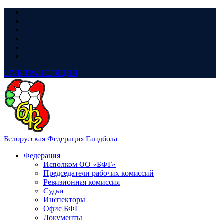
LIVE
ТРАНСЛЯЦИЯ
Белорусская Федерация Гандбола
Федерация
Исполком ОО «БФГ»
Председатели рабочих комиссий
Ревизионная комиссия
Судьи
Инспекторы
Офис БФГ
Документы