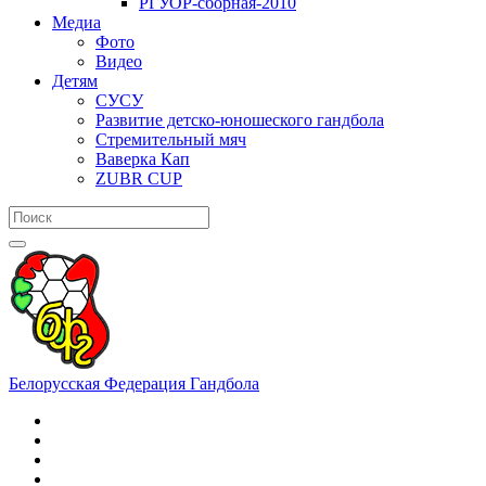
РГУОР-сборная-2010
Медиа
Фото
Видео
Детям
СУСУ
Развитие детско-юношеского гандбола
Стремительный мяч
Ваверка Кап
ZUBR CUP
Белорусская Федерация Гандбола