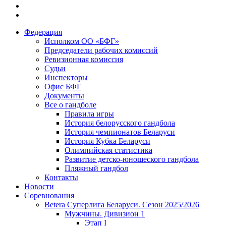
Федерация
Исполком ОО «БФГ»
Председатели рабочих комиссий
Ревизионная комиссия
Судьи
Инспекторы
Офис БФГ
Документы
Все о гандболе
Правила игры
История белорусского гандбола
История чемпионатов Беларуси
История Кубка Беларуси
Олимпийская статистика
Развитие детско-юношеского гандбола
Пляжный гандбол
Контакты
Новости
Соревнования
Betera Суперлига Беларуси. Сезон 2025/2026
Мужчины. Дивизион 1
Этап I