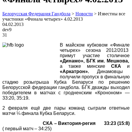
Белорусская Федерация Гандбола
>
Новости
>
Известны все
участники «Финала четырех» 4.02.2013
04.02.2013
dev9
31
В майском кубковом «Финале
четырех» сезона 2012/2013
примут участие столичное
«Динамо»,
БГК им. Мешкова,
а также минские
СКА
и
«Аркатрон».
Динамовцы
получили пропуск в финальную
стадию розыгрыша Кубка Беларуси по решению
Белорусской федерации гандбола. БГК дважды выходил
победителем в матчах с гродненским «Крононом» —
33:20, 35:19.
2 февраля ещё две пары команд сыграли ответные
матчи ¼ финала Кубка Беларуси.
СКА – Виктория-регия 33:23 (15:8)
( первый матч – 34:25)