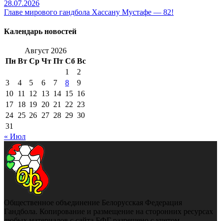
28.07.2026
Главе мирового гандбола Хассану Мустафе — 82!
Календарь новостей
Август 2026
Пн
Вт
Ср
Чт
Пт
Сб
Вс
1
2
3
4
5
6
7
8
9
10
11
12
13
14
15
16
17
18
19
20
21
22
23
24
25
26
27
28
29
30
31
« Июл
Общественное объединение Белорусская Федерация
Гандбола. Копирование и размещение на сторонних ресурсах
любых материалов с сайта БФГ разрешено с учетом