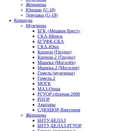
Женщины
Юноши (U-18)
Девушки (U-18)
Команды
Мужчины
БГК «Мешков Брест»
СКА-Минск
БГУФК-СКА
СКА-Юни
Кронон (Гродно)
Кронон-2 (Гродно)
Машека (Могилёв)
Машека-2 (Могилев)
Гомель (мужчины)
Гомель-2
МОГК
МАЗ-Орша
РГУОР-сборная-2008
РЦОР
Аматары
СДЮШОР-Виктория
Женщины
БНТУ-БЕЛАЗ
БНТУ-БЕЛАЗ-РГУОР
Гомель (женщины)