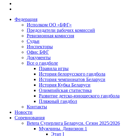
Федерация
Исполком ОО «БФГ»
Председатели рабочих комиссий
Ревизионная комиссия
Судьи
Инспекторы
Офис БФГ
Документы
Все о гандболе
Правила игры
История белорусского гандбола
История чемпионатов Беларуси
История Кубка Беларуси
Олимпийская статистика
Развитие детско-юношеского гандбола
Пляжный гандбол
Контакты
Новости
Соревнования
Betera Суперлига Беларуси. Сезон 2025/2026
Мужчины. Дивизион 1
Этап I