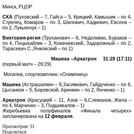
Минск, РЦОР
СКА
(Пуховский – 7, Гайса – 5, Крицкий, Камышик – по 4,
Стрелец, Комаров – по 3, Шилович, Хадкевич, Евсеев –
по 2, Лукьянчук – 1)
Виктория-регия
(Труханович – 6, Недоливко, Бураков –
по 4, Поцыкайлик – 3, Коженевский, Задорожный – по 2,
Тарасевич С.,Янковский – по 1)
Машека –Аркатрон 31:29 (17:11)
(первый матч – 26:29)
Могилев, спорткомплекс «Олимпиец»
Машека
(Астрашапкин – 9,Засимович, Гайдученко – по 6,
Цыганков – 5, Боровской, Аринкин – по 2, Янченко – 1)
Аркатрон
(Красуцкий – 11, Азов – 6,Слеманов, Жила –
по 4, Марченко – 3, Подшивалов – 1)
Жеребьевка полуфиналов «Финала четырех»
запланирована на
12 февраля
.
Просмотров:
31
Поделиться