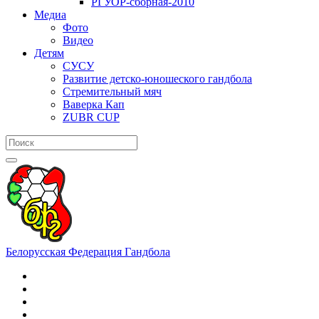
РГУОР-сборная-2010
Медиа
Фото
Видео
Детям
СУСУ
Развитие детско-юношеского гандбола
Стремительный мяч
Ваверка Кап
ZUBR CUP
Белорусская Федерация Гандбола