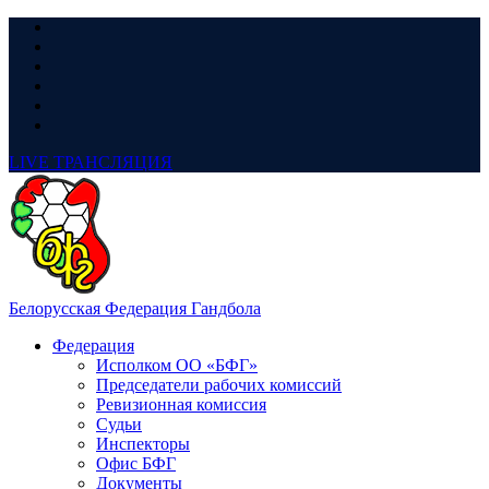
LIVE
ТРАНСЛЯЦИЯ
Белорусская Федерация Гандбола
Федерация
Исполком ОО «БФГ»
Председатели рабочих комиссий
Ревизионная комиссия
Судьи
Инспекторы
Офис БФГ
Документы