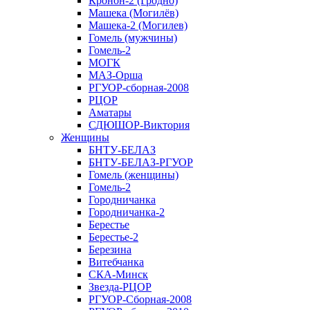
Кронон-2 (Гродно)
Машека (Могилёв)
Машека-2 (Могилев)
Гомель (мужчины)
Гомель-2
МОГК
МАЗ-Орша
РГУОР-сборная-2008
РЦОР
Аматары
СДЮШОР-Виктория
Женщины
БНТУ-БЕЛАЗ
БНТУ-БЕЛАЗ-РГУОР
Гомель (женщины)
Гомель-2
Городничанка
Городничанка-2
Берестье
Берестье-2
Березина
Витебчанка
СКА-Минск
Звезда-РЦОР
РГУОР-Сборная-2008