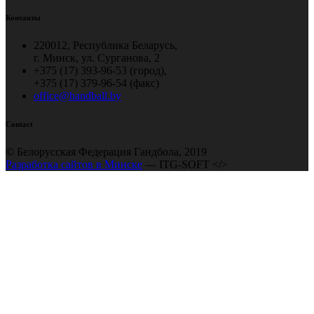
Контакты
220012, Республика Беларусь,
г. Минск, ул. Сурганова, 2
+375 (17) 393-96-53 (город),
+375 (17) 379-96-54 (факс)
office@handball.by
Contact
© Белорусская Федерация Гандбола, 2019
Разработка сайтов в Минске
— ITG-SOFT </>