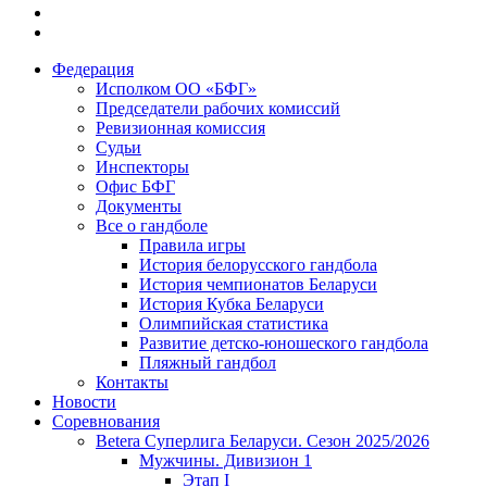
Федерация
Исполком ОО «БФГ»
Председатели рабочих комиссий
Ревизионная комиссия
Судьи
Инспекторы
Офис БФГ
Документы
Все о гандболе
Правила игры
История белорусского гандбола
История чемпионатов Беларуси
История Кубка Беларуси
Олимпийская статистика
Развитие детско-юношеского гандбола
Пляжный гандбол
Контакты
Новости
Соревнования
Betera Суперлига Беларуси. Сезон 2025/2026
Мужчины. Дивизион 1
Этап I