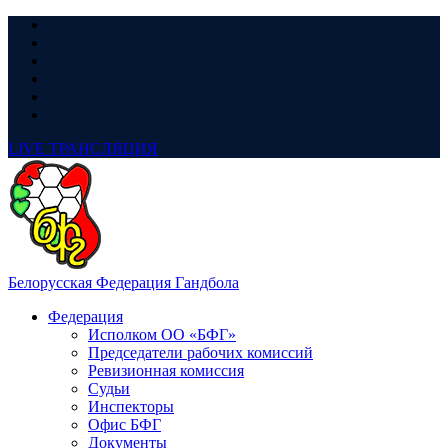
LIVE
ТРАНСЛЯЦИЯ
Белорусская Федерация Гандбола
Федерация
Исполком ОО «БФГ»
Председатели рабочих комиссий
Ревизионная комиссия
Судьи
Инспекторы
Офис БФГ
Документы