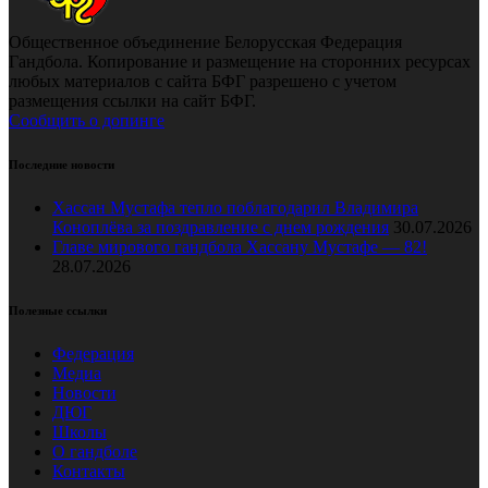
Общественное объединение Белорусская Федерация
Гандбола. Копирование и размещение на сторонних ресурсах
любых материалов с сайта БФГ разрешено с учетом
размещения ссылки на сайт БФГ.
Сообщить о допинге
Последние новости
Хассан Мустафа тепло поблагодарил Владимира
Коноплёва за поздравление с днем рождения
30.07.2026
Главе мирового гандбола Хассану Мустафе — 82!
28.07.2026
Полезные ссылки
Федерация
Медиа
Новости
ДЮГ
Школы
О гандболе
Контакты