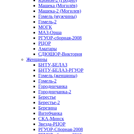
Кронон-2 (Гродно)
Машека (Могилёв)
Машека-2 (Могилев)
Гомель (мужчины)
Гомель-2
МОГК
МАЗ-Орша
РГУОР-сборная-2008
РЦОР
Аматары
СДЮШОР-Виктория
Женщины
БНТУ-БЕЛАЗ
БНТУ-БЕЛАЗ-РГУОР
Гомель (женщины)
Гомель-2
Городничанка
Городничанка-2
Берестье
Берестье-2
Березина
Витебчанка
СКА-Минск
Звезда-РЦОР
РГУОР-Сборная-2008