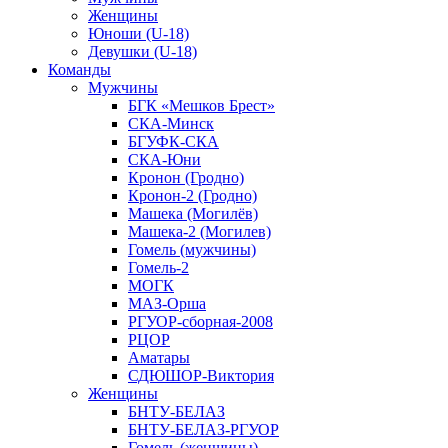
Женщины
Юноши (U-18)
Девушки (U-18)
Команды
Мужчины
БГК «Мешков Брест»
СКА-Минск
БГУФК-СКА
СКА-Юни
Кронон (Гродно)
Кронон-2 (Гродно)
Машека (Могилёв)
Машека-2 (Могилев)
Гомель (мужчины)
Гомель-2
МОГК
МАЗ-Орша
РГУОР-сборная-2008
РЦОР
Аматары
СДЮШОР-Виктория
Женщины
БНТУ-БЕЛАЗ
БНТУ-БЕЛАЗ-РГУОР
Гомель (женщины)