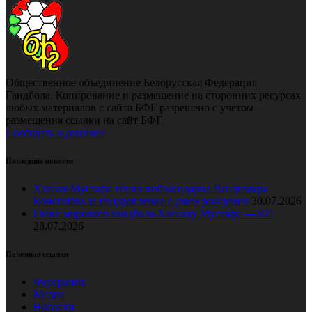
Общественное объединение Белорусская Федерация
Гандбола. Копирование и размещение на сторонних ресурсах
любых материалов с сайта БФГ разрешено с учетом
размещения ссылки на сайт БФГ.
Сообщить о допинге
Последние новости
Хассан Мустафа тепло поблагодарил Владимира
Коноплёва за поздравление с днем рождения
30.07.2026
Главе мирового гандбола Хассану Мустафе — 82!
28.07.2026
Полезные ссылки
Федерация
Медиа
Новости