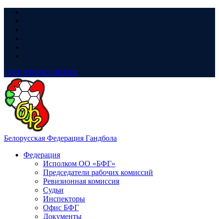
LIVE
ТРАНСЛЯЦИЯ
Белорусская Федерация Гандбола
Федерация
Исполком ОО «БФГ»
Председатели рабочих комиссий
Ревизионная комиссия
Судьи
Инспекторы
Офис БФГ
Документы