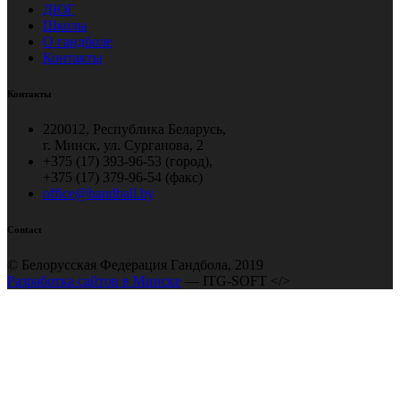
ДЮГ
Школы
О гандболе
Контакты
Контакты
220012, Республика Беларусь,
г. Минск, ул. Сурганова, 2
+375 (17) 393-96-53 (город),
+375 (17) 379-96-54 (факс)
office@handball.by
Contact
© Белорусская Федерация Гандбола, 2019
Разработка сайтов в Минске
— ITG-SOFT </>