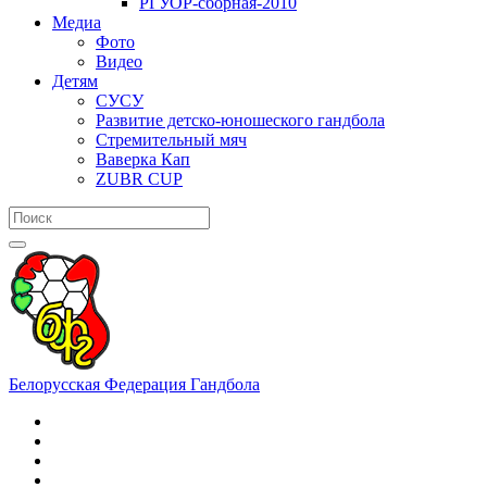
РГУОР-сборная-2010
Медиа
Фото
Видео
Детям
СУСУ
Развитие детско-юношеского гандбола
Стремительный мяч
Ваверка Кап
ZUBR CUP
Белорусская Федерация Гандбола