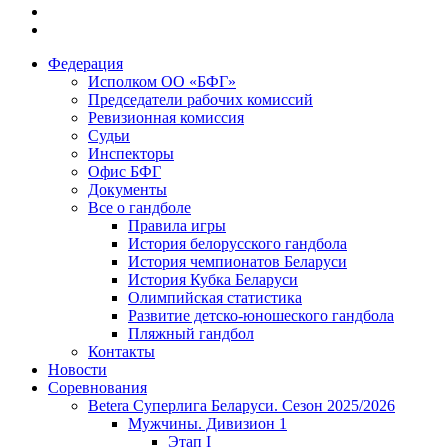
Федерация
Исполком ОО «БФГ»
Председатели рабочих комиссий
Ревизионная комиссия
Судьи
Инспекторы
Офис БФГ
Документы
Все о гандболе
Правила игры
История белорусского гандбола
История чемпионатов Беларуси
История Кубка Беларуси
Олимпийская статистика
Развитие детско-юношеского гандбола
Пляжный гандбол
Контакты
Новости
Соревнования
Betera Суперлига Беларуси. Сезон 2025/2026
Мужчины. Дивизион 1
Этап I