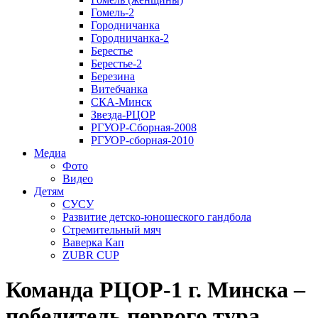
Гомель-2
Городничанка
Городничанка-2
Берестье
Берестье-2
Березина
Витебчанка
СКА-Минск
Звезда-РЦОР
РГУОР-Сборная-2008
РГУОР-сборная-2010
Медиа
Фото
Видео
Детям
СУСУ
Развитие детско-юношеского гандбола
Стремительный мяч
Ваверка Кап
ZUBR CUP
Команда РЦОР-1 г. Минска –
победитель первого тура