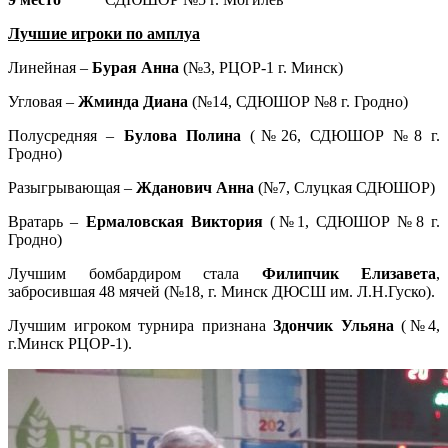
Лучшие игроки по амплуа
Линейная –
Бурая Анна
(№3, РЦОР-1 г. Минск)
Угловая –
Жминда Диана
(№14, СДЮШОР №8 г. Гродно)
Полусредняя –
Булова Полина
(№26, СДЮШОР №8 г.
Гродно)
Разыгрывающая –
Жданович Анна
(№7, Слуцкая СДЮШОР)
Вратарь –
Ермаловская Виктория
(№1, СДЮШОР №8 г.
Гродно)
Лучшим бомбардиром стала
Филипчик Елизавета
,
забросившая 48 мячей (№18, г. Минск ДЮСШ им. Л.Н.Гуско).
Лучшим игроком турнира признана
Здончик Ульяна
(№4,
г.Минск РЦОР-1).