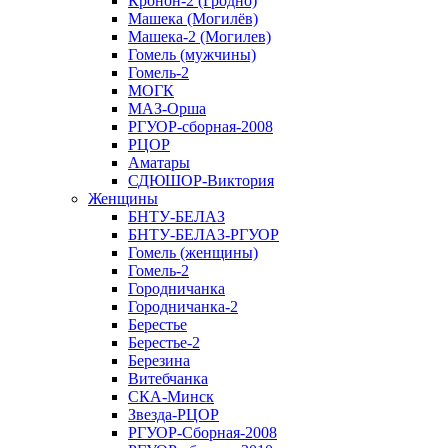
Кронон-2 (Гродно)
Машека (Могилёв)
Машека-2 (Могилев)
Гомель (мужчины)
Гомель-2
МОГК
МАЗ-Орша
РГУОР-сборная-2008
РЦОР
Аматары
СДЮШОР-Виктория
Женщины
БНТУ-БЕЛАЗ
БНТУ-БЕЛАЗ-РГУОР
Гомель (женщины)
Гомель-2
Городничанка
Городничанка-2
Берестье
Берестье-2
Березина
Витебчанка
СКА-Минск
Звезда-РЦОР
РГУОР-Сборная-2008